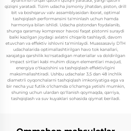
aylantirish orqali qatorli qiziqni yaratadi, yangi qatorli
qiziqni yaratadi. Tizim udacha jismoniy jihatdan, piston, drill
bit va boshqaruv valv assamblyasidan iborat, optimal
tashqiqlash performansini ta'minlash uchun hamda
harmoniya bilan ishlidi. Udacha pistondan foydalanib,
shunga qaramay kompresor havosi faqat pistonni suraydi
balki kazilgan joydagi axlatni chiqarib tashlaydi, davom
etuvchan va effektiv ishlovni ta'minlaydi. Muassasaviy DTH
udachalarida optimallashtirilgan havo tok kanallari,
xarajatga qarshilik ko'rsatadigan materiallar va doldirilgan
impact sirtlari kabi muhim dizayn elementlari mavjud,
energiya o'tkazishini va tashqiqlash effektivligini
maksimallashtiradi. Ushbu udachalar 3,5 dan 48 inchlik
diametrli oyqonchalarni tashqiqlash imkoniyatiga ega va
bir necha yuz futlik o'lchamda o'lchamga yetishi mumkin,
shuning uchun ulardan qo'llanish qoymaqda, qarriya,
tashqiqlash va suv kuyaklari sohasida qiymat beriladi.