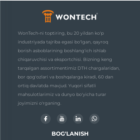
WonTech-ni toptiring, bu 20 yildan ko'p
industriyada tajriba egasi bo'lgan, qayroq
borish asboblarining boshlang'ich ishlab
chiqaruvchisi va eksportchisi. Bizning keng
tarqalgan assortimentimiz DTH chargalaridan,
bor qog'ozlari va boshqalarga kiradi, 60 dan
ortiq davlatda mavjud. Yuqori sifatli
mahsulotlarimiz va dunyo bo'yicha turar
joyimizni o'rganing.
BOG'LANISH