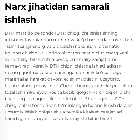
Narx jihatidan samarali
ishlash
DTH martillo de fondo (DTH chizg'ich) ishlatishning
iqtisodiy foydalaridan muhim va ko'p tomondan foyda bor.
Tizim tezligi energiya o'tkazish mekanizmi alternativ
bo'lgan chizish usullariga nisbatan past elektr energiyasi
sariqchiligi bilan natija bersa, bu amaliy xarajatlarni
kamaytiradi. Asraviy DTH chizg'ichlarda ishlatiladigan
robusq qurilma va ausqlanishga qarshilik ko'rsatadigan
materiallar harakat davom etish muddatini uzaytirib,
tuzatmalarni pasaytiradi. Chizg'ichning yaxshi ko'pchilikda
tozalash imkoniyati vosita bosib qolgan va chiziq chiqishi
bilan bog'liq naqdorlikni oldini oladi. Shuningosta, DTH
chizg'ichlari tomonidan ta'minlangan baland kirish darajasi
umumiy ishlab chiqarish va texnika kiralash xarajatlari
haqidagi umumiy ish vaqti kamayishi bilan bir xil.