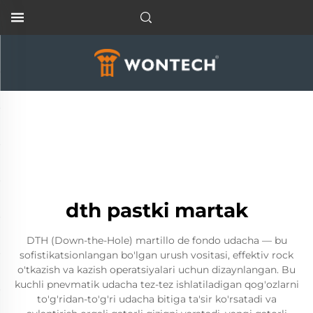
dth pastki martak
DTH (Down-the-Hole) martillo de fondo udacha — bu
sofistikatsionlangan bo'lgan urush vositasi, effektiv rock
o'tkazish va kazish operatsiyalari uchun dizaynlangan. Bu
kuchli pnevmatik udacha tez-tez ishlatiladigan qog'ozlarni
to'g'ridan-to'g'ri udacha bitiga ta'sir ko'rsatadi va