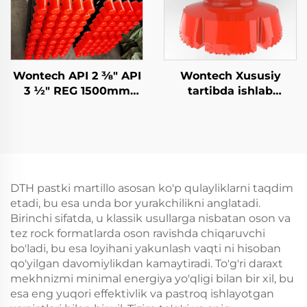
Wontech API 2 3⁄8" API
Wontech Xususiy
3 1⁄2" REG 1500mm
tartibda ishlab
3000mm 6000mm
chiqilgan Katta Hajmli
DTH Chiqich Qutisi
Diametrli Bormoq 18"
Uchun Su Kupkari
24" 32" Inch DTH
Borish va Madeniyot
Bormoq Biti
Asoslangan Piling va
Shaxtda Ishlatish
DTH pastki martillo asosan ko'p qulayliklarni taqdim
uchun
etadi, bu esa unda bor yurakchilikni anglatadi.
Birinchi sifatda, u klassik usullarga nisbatan oson va
tez rock formatlarda oson ravishda chiqaruvchi
bo'ladi, bu esa loyihani yakunlash vaqti ni hisoban
qo'yilgan davomiylikdan kamaytiradi. To'g'ri daraxt
mekhnizmi minimal energiya yo'qligi bilan bir xil, bu
esa eng yuqori effektivlik va pastroq ishlayotgan