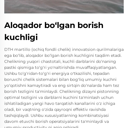
Aloqador bo‘lgan borish
kuchligi
DTH martillo (ochiq fondli chelik) innovatsion qurilmalariga
ega bo‘lib, aloqador bo‘lgan borish kuchligini taqdim etadi.
Chelikning yuqori chastotali, kuchli darblarini do‘naning
pastki qismiga to‘g‘ri yo'naltirishda muvaffaqiyatlangan.
Ushbu to‘g‘ridan-to‘g‘ri energiya o'tkazilishi, tepadan
boruvchi chelik sistemalari bilan bog'liq umumiy kuchni
yo‘qotishni kamaytiradi va eng sirtqin do‘nalarda ham tez
borish tezligini ta'minlaydi. Chelikning dizayni pistonning
optimal tezligini va darblarni kuchini ta'minlash uchun
ishlatiladigan yangi havo tarqatish kanallarini o'z ichiga
oladi, bir vaqtning o'zida qayroqni effektiv ravishda
tashqiqlaydi. Ushbu xususiyatlarning kombinatsiyasi
davom etuvchi borish operatsiyalarini ta'minlaydi va
umumiy productivity ni aniq oshiradi.