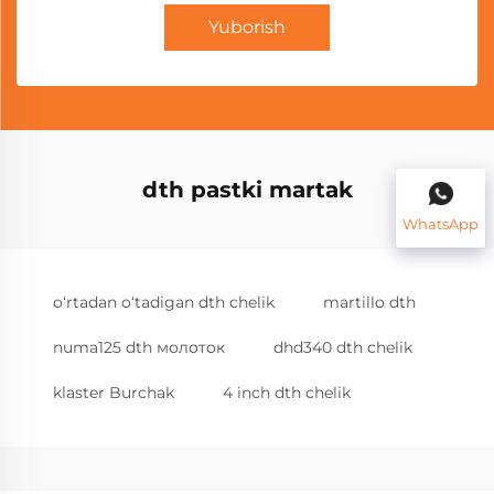
Yuborish
dth pastki martak
WhatsApp
o‘rtadan o‘tadigan dth chelik
martillo dth
numa125 dth молоток
dhd340 dth chelik
klaster Burchak
4 inch dth chelik