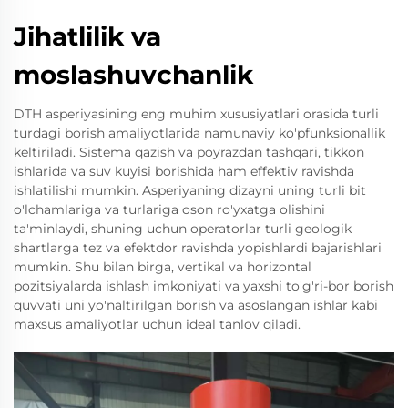
Jihatlilik va
moslashuvchanlik
DTH asperiyasining eng muhim xususiyatlari orasida turli
turdagi borish amaliyotlarida namunaviy ko'pfunksionallik
keltiriladi. Sistema qazish va poyrazdan tashqari, tikkon
ishlarida va suv kuyisi borishida ham effektiv ravishda
ishlatilishi mumkin. Asperiyaning dizayni uning turli bit
o'lchamlariga va turlariga oson ro'yxatga olishini
ta'minlaydi, shuning uchun operatorlar turli geologik
shartlarga tez va efektdor ravishda yopishlardi bajarishlari
mumkin. Shu bilan birga, vertikal va horizontal
pozitsiyalarda ishlash imkoniyati va yaxshi to'g'ri-bor borish
quvvati uni yo'naltirilgan borish va asoslangan ishlar kabi
maxsus amaliyotlar uchun ideal tanlov qiladi.