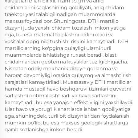
xarajatlari bilan bir xil. Tizim to'g'ri va aniq
chidamlarini saqlashining qobiliyati, aniq chidam
traektoriyasi talab qilinadigan muammolarda
maxsus foydasi bor. Shuningosta, DTH martillo
dizayni juda yaxshi chidam tozalash imkoniyatiga
ega, bu esa material to'plashni oldini oladi va
vositalar qopqinib tushishi riskini kamaytiradi. DTH
martillolarning ko'pgina qulayligi ularni turli
muammolarda ishlatishga ruxsat beradi, blast
chidamlaridan geoterma kuyaklar tuzilgichigacha.
Nisbatan oddiy mekhanik dizayn qo'llanma va
harorat davomiyligi orasida qulayroq va almashtirish
xarajatlari kamaytiriladi. Muassasaviy DTH martillolar
hamda mustaqil havo boshqaruvi tizimlari quvvatni
sarflashni optimallashtiradi va havo sarflashini
kamaytiradi, bu esa yanajon effektivligini yaxshilaydi.
Ular havo va yorug'lik shartlarda ishlash qobiliyatiga
ega, shuningdek, turli bit dizaynlaridan foydalanish
mumkin bo'lib, bu esa maxsus geologik shartlarga
qarab sozlanishga imkon beradi.