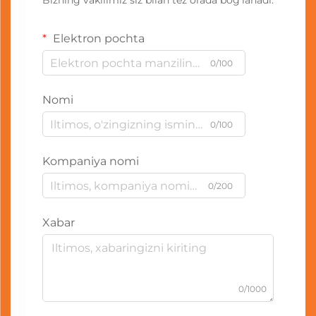
Bizning vakilimiz siz bilan tez orada bog'lanadi.
Elektron pochta
0/100
Nomi
0/100
Kompaniya nomi
0/200
Xabar
0/1000