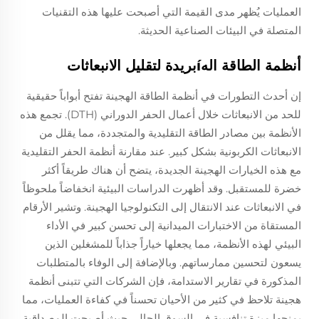
العمليات يُظهر مدى القيمة التي أصبحت عليها هذه التقنيات
المتصلة في البيئات الصناعية الحديثة.
أنظمة الطاقة الهíبريدة لتقليل الانبعاثات
إن أحدث التطورات في أنظمة الطاقة الهجينة تفتح أبواباً حقيقية
للحد من الانبعاثات خلال أعمال الحفر الدوراني (DTH). تجمع هذه
الأنظمة بين مصادر الطاقة التقليدية والمتجددة، مما يقلل من
الانبعاثات الكربونية بشكل كبير. عند مقارنة أنظمة الحفر التقليدية
مع هذه الخيارات الهجينة الجديدة، يتضح أن هناك طريقاً أكثر
خضرة للمستقبل. وقد أظهرت الدراسات البيئية انخفاضاً ملحوظاً
في الانبعاثات عند الانتقال إلى التكنولوجيا الهجينة. وتشير الأرقام
المستقاة من الاختبارات الميدانية إلى تحسن كبير في الأداء
البيئي لهذه الأنظمة، مما يجعلها خياراً جذاباً للمشغلين الذين
يسعون لتحسين ممارساتهم. وبالإضافة إلى الوفاء بالمتطلبات
المذكورة في تقارير الاستدامة، فإن الشركات التي تتبنى أنظمة
هجينة تلاحظ في كثير من الأحيان تحسناً في كفاءة العمليات، مما
يمنحها ميزة تنافسية في السوق الحالي حيث أصبحت المصداقية