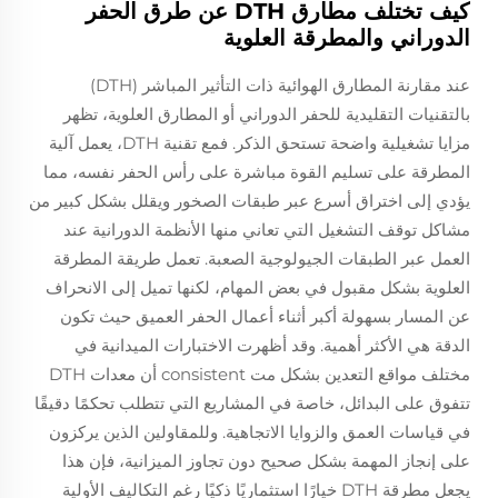
كيف تختلف مطارق DTH عن طرق الحفر
الدوراني والمطرقة العلوية
عند مقارنة المطارق الهوائية ذات التأثير المباشر (DTH)
بالتقنيات التقليدية للحفر الدوراني أو المطارق العلوية، تظهر
مزايا تشغيلية واضحة تستحق الذكر. فمع تقنية DTH، يعمل آلية
المطرقة على تسليم القوة مباشرة على رأس الحفر نفسه، مما
يؤدي إلى اختراق أسرع عبر طبقات الصخور ويقلل بشكل كبير من
مشاكل توقف التشغيل التي تعاني منها الأنظمة الدورانية عند
العمل عبر الطبقات الجيولوجية الصعبة. تعمل طريقة المطرقة
العلوية بشكل مقبول في بعض المهام، لكنها تميل إلى الانحراف
عن المسار بسهولة أكبر أثناء أعمال الحفر العميق حيث تكون
الدقة هي الأكثر أهمية. وقد أظهرت الاختبارات الميدانية في
مختلف مواقع التعدين بشكل مت consistent أن معدات DTH
تتفوق على البدائل، خاصة في المشاريع التي تتطلب تحكمًا دقيقًا
في قياسات العمق والزوايا الاتجاهية. وللمقاولين الذين يركزون
على إنجاز المهمة بشكل صحيح دون تجاوز الميزانية، فإن هذا
يجعل مطرقة DTH خيارًا استثماريًا ذكيًا رغم التكاليف الأولية