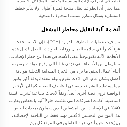
تقليلًا في أيام الإجازات المرضية المتعلقة بالمشاكل التنفسية،
مما يعني أن الطواقم تظل منتجة لفترة أطول، ولا تتأثر خطط
المشاريع بشكل متكرر بسبب المخاوف الصحية.
أنظمة آلية لتقليل مخاطر المشغل
من حيث عمليات المطرقة الدوارة (DTH)، فإن الأتمتة تحدث
فرقاً كبيراً في سلامة العمال ووقاية الحوادث بالفعل. تُدخل هذه
الأنظمة الآلية تكنولوجياً تبقي الأشخاص بعيداً عن خطر الإصابات،
مما يقلل من الأخطاء التي تؤدي غالباً إلى وقوع حوادث جسيمة
أثناء أعمال الحفر. ما نراه من الخبرة الميدانية الفعلية هو دقة
أفضل بشكل عام، لأن الآلات تقوم بمهام معقدة بدقة أكبر بكثير
مما يستطيع البشر تحقيقه في الظروف الصعبة. كما أن الأرقام
الواقعية تروي قصة أخرى أيضاً. وفقاً لأبحاث صناعية نُشرت السنة
الماضية، أفادت الشركات التي طبّقت حلولاً آلية بانخفاض يقارب
40% في الإصابات بين المشغلين الذين يعملون بمعدات الحفر.
هذا النوع من التحسين لا يُعتبر مهماً فقط من الناحية الإحصائية،
بل يُحدث تغييراً في حياة العاملين في الموقع كل يوم.