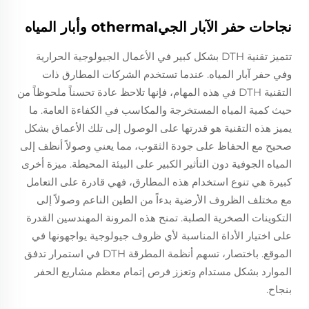
نجاحات حفر الآبار الجيothermal وأبار المياه
تتميز تقنية DTH بشكل كبير في الأعمال الجيولوجية الحرارية
وفي حفر آبار المياه. عندما تستخدم الشركات المطارق ذات
التقنية DTH في هذه المهام، فإنها تلاحظ عادة تحسناً ملحوظاً من
حيث كمية المياه المستخرجة والمكاسب في الكفاءة العامة. ما
يميز هذه التقنية هو قدرتها على الوصول إلى تلك الأعماق بشكل
صحيح مع الحفاظ على جودة الثقوب، مما يعني وصولاً أنظف إلى
المياه الجوفية دون التأثير الكبير على البيئة المحيطة. ميزة أخرى
كبيرة هي تنوع استخدام هذه المطارق، فهي قادرة على التعامل
مع مختلف الظروف الأرضية بدءاً من الطين الناعم وصولاً إلى
التكوينات الصخرية الصلبة. تمنح هذه المرونة المهندسين القدرة
على اختيار الأداة المناسبة لأي ظروف جيولوجية يواجهونها في
الموقع. باختصار، تسهم أنظمة المطرقة DTH في استمرار تدفق
الموارد بشكل مستدام وتعزز فرص إتمام معظم مشاريع الحفر
بنجاح.