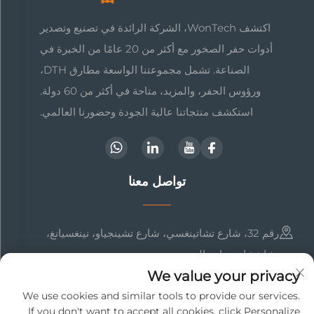
اكتشف WonTech، الشركة الرائدة في تصنيع وتصدير
أدوات حفر الصخور مع أكثر من 20 عامًا من الخبرة في
الصناعة. تشمل مجموعتنا الواسعة مطارق DTH،
ورؤوس الحفر، والمزيد، متاحة في أكثر من 60 دولة.
استكشف منتجاتنا عالية الجودة وحضورنا العالمي.
تواصل معنا
رقم 32، شارع تشاتينغسي، شارع تشينجياو، نينغسيانغ،
تشانغشا، هونان، الصين
We value your privacy
+86-17369211460
We use cookies and similar tools to provide our services.
If you don't want to accept all cookies, click Personalize