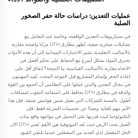
عمليات التعدين: دراسات حالة حفر الصخور
الصلبة
في سيناريوهات التعدين الواقعية، وخاصة عند التعامل مع
تشكيلات صخرية صعبة، تُظهر مطارق DTH مزايا واضحة مقارنة
بالأساليب التقليدية. تشير الاختبارات الميدانية إلى أن هذه الأدوات
تخترق المواد بشكل أسرع مع الحفاظ على تحكم أفضل في
الاتجاه مقارنة بالأساليب القياسية. ما النتيجة؟ إنفاق أقل على
إعادة الحفر وإتمام المشاريع قبل الموعد المحدد. يُفيد المهنيون
في مجال التعدين والذين عملوا على النظامين أن الجمع بين القوة
والدقة في مطارق DTH يحافظ على استقامة الثقوب لمسافات
أطول. بالنسبة للشركات التي تعمل ضمن هوامش ضيقة، فإن هذا
الأمر مهم للغاية. وبعيدًا عن تحسينات السرعة فقط، فإن
التكنولوجيا تُثبت قدرتها على التحمل في مواجهة واقع بيئات
العمل تحت الأرض حيث تُعد الموثوقية هي الأهم. يُعتبر DTH الآن
الحل المفضل لدى العديد من المشغلين عندما تلتقي القيود