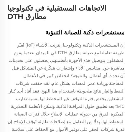
الاتجاهات المستقبلية في تكنولوجيا
مطارق DTH
مستشعرات ذكية للصيانة التنبؤية
إن المستشعرات الذكية وتكنولوجيا إنترنت الأشياء (IoT) تُغيّر
طريقة تعاملنا مع صيانة مطارق DTH في الميدان. عندما يقوم
المشغلون بتوصيل هذه الأجهزة بأنظمتهم، يحصلون على تحديثات
مباشرة حول مقاييس الأداء وإشعارات مُبكّرة عن المشاكل قبل
أن تحدث أي أعطال. والنتيجة؟ انخفاض كبير في الأعطال
المفاجئة وزيادة عمر المعدات بشكل عام. لقد حققت شركات
النفط والغاز نتائج ملحوظة باستخدام هذا النهج. فقد أفاد أحد كبار
المشغلين بخفض فترة التوقف غير المخطط لها بنسبة تقارب
40% بعد تطبيق حلول المراقبة الذكية. وتمكن الأنظمة التحذيرية
المبكرة الفرق من جدولة عمليات الإصلاح خلال فترات الصيانة
المخطط لها، بدلًا من التعامل مع إصلاحات طارئة تُوقِف الإنتاج. إن
قدرة شركات الحفر على توفير الأموال مع الحفاظ على سلاسة