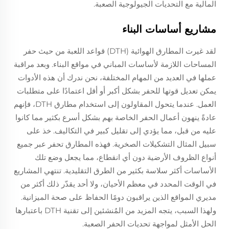
المالية مع التحديات الجيولوجية الصعبة.
مشاريع أساسات البناء
لقد غيرت المطارق الهوائية (DTH) قواعد اللعبة من حيث حفر
المساحات اللازمة لأساسات المباني في مواقع البناء. وبعد مراقبة
عملها في العديد من المهام المختلفة، نحن ندرك أن هذه الأدوات
يمكن تعديل قوتها للحفر بشكل أكبر أو أقل اعتمادًا على متطلبات
العمل. عندما يتحول المقاولون إلى استخدام مطارق DTH، فإنهم
عادةً ينهون أعمال الحفر الخاصة بهم بشكل أسرع بكثير مما كانوا
عليه من قبل، مما يؤدي إلى تقليل كبير في التكاليف. خذ على
سبيل المثال التشكيلات الصخرية. فهذه المطارق تحفر عبر جميع
أنواع الظروف الأرضية دون أي انقطاع، مما يجعل وضع تلك
الأساسات أكثر سلاسة بكثير من الطرق التقليدية. تنتهي المشاريع
في الوقت المحدد في معظم الأحيان، ولا أحد يقدّر ذلك أكثر من
مديري المواقع الذين يراقبون دومًا الحفاظ على صحة الميزانية.
ولهذا السبب، يتجه المزيد من المُنشئين إلى تقنية DTH باعتبارها
الحل الأمثل لمواجهة تحديات الحفر الصعبة.