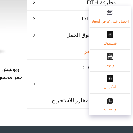
مطرقة DTH
رأس حفر DTH
احصل على عرض أسعار
نظام غلاف فوق الحمل
فيسبوك
مجموعة الحفر
يوتيوب
أنبوب حفر DTH
ويونتيش 
حفر مجمع 
مطرقة قمة
دث الم
لينكد إن
الأس
رأس ثلاثي المخارز للاستخراج
واتساب