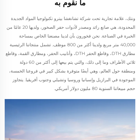
ما نقوم به
ونتك، علامة تجارية تحت شركة تشانغشا بيترو تكنولوجيا المواد الجديدة
المحدودة، هي صانع رائد ومصدر لأدوات حفر الصخور، ولديها 20 عامًا من
الخبرة في الصناعة. نحن فخورون بأن لدينا مصنعنا الخاص بمساحة
40,000 متر مربع ولدينا أكثر من 800 موظف. تشمل منتجاتنا الرئيسية
مطارق DTH، وقاطع الحفر DTH، وأنابيب الحفر، ومطارق القمة، وقاطع
ثلاثي الأطراف وما إلى ذلك، والتي يتم بيعها إلى أكثر من 60 دولة
ومنطقة حول العالم، وهي أيضًا متوفرة بشكل كبير في فروعنا الخمسة،
الموجودة في البرازيل وإسبانيا وروسيا وتشيلي وجنوب أفريقيا. يتجاوز
حجم مبيعاتنا السنوية 80 مليون دولار أمريكي.