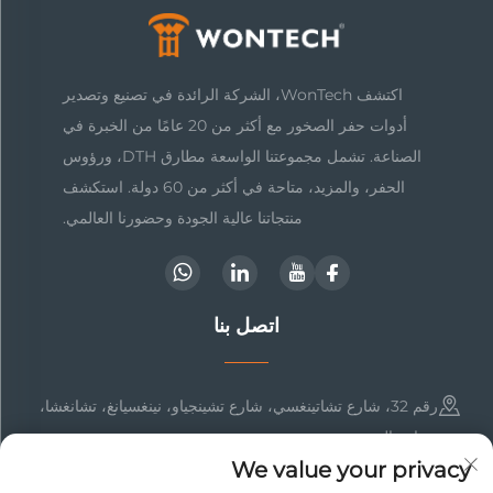
اكتشف WonTech، الشركة الرائدة في تصنيع وتصدير
أدوات حفر الصخور مع أكثر من 20 عامًا من الخبرة في
الصناعة. تشمل مجموعتنا الواسعة مطارق DTH، ورؤوس
الحفر، والمزيد، متاحة في أكثر من 60 دولة. استكشف
منتجاتنا عالية الجودة وحضورنا العالمي.
اتصل بنا
رقم 32، شارع تشاتينغسي، شارع تشينجياو، نينغسيانغ، تشانغشا،
هونان، الصين
We value your privacy
+86-15616018606