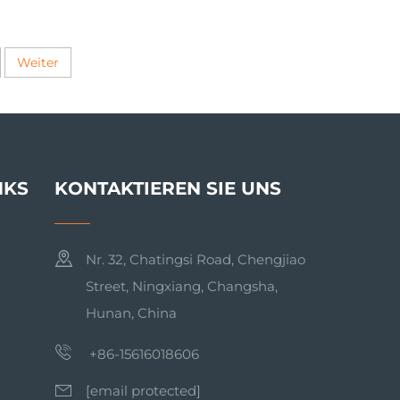
n The
M40 API 2 3/8" REG PIN
für
Down the Hole DTH
gbau
Hammer
Weiter
NKS
KONTAKTIEREN SIE UNS
Nr. 32, Chatingsi Road, Chengjiao
Street, Ningxiang, Changsha,
Hunan, China
+86-15616018606
[email protected]