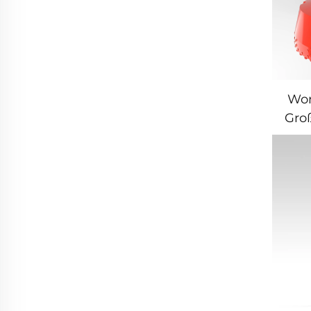
Won
Gro
Boh
32"
F