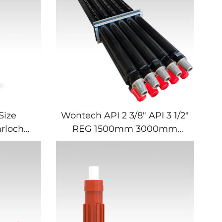
Size
Wontech API 2 3/8" API 3 1/2"
rloch
REG 1500mm 3000mm
ungstyp
6000mm DTH Bohrrohr für
 für
Wasserbohrungen Bergbau
ngen