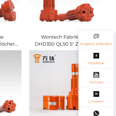
ße
Wontech Fabrikpreis
löcher
DHD350 QL50 5" Zoll DTH
Angebot anfordern
25 DTH
Hammerbohrkopf
r
Wasserbohrlochbohrer für
Facebook
e und
Brunnenbohrungen
gen
Youtube
Linkedin