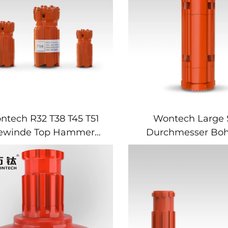
ntech R32 T38 T45 T51
Wontech Large 
ewinde Top Hammer
Durchmesser Boh
Retract Button Bit
Clusterbohrer Bind
DTH Hammerbit
Grundbau-Bohru