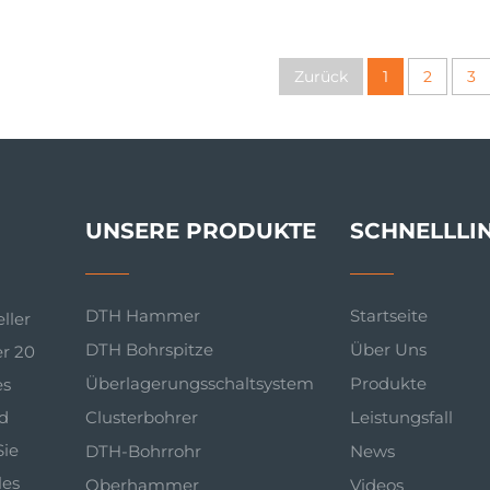
Hole DTH Hammer
DTH Hammer Dow
Hole Hammer 
Bohrlöcher, Ber
Zurück
1
2
3
UNSERE PRODUKTE
SCHNELLLI
DTH Hammer
Startseite
ller
DTH Bohrspitze
Über Uns
r 20
Überlagerungsschaltsystem
Produkte
es
d
Clusterbohrer
Leistungsfall
Sie
DTH-Bohrrohr
News
les
Oberhammer
Videos