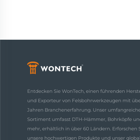
Entdecken Sie WonTech, einen führenden Herste
und Exporteur von Felsbohrwerkzeugen mit übe
Jahren Branchenerfahrung. Unser umfangreich
Sortiment umfasst DTH-Hämmer, Bohrköpfe un
mehr, erhältlich in über 60 Ländern. Erforschen 
unsere hochwertigen Produkte und unser globa