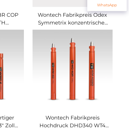
WhatsApp
 BR COP
Wontech Fabrikpreis Odex
TH
Symmetrix konzentrisches
 für
Gehäuse DTH Bohrer für
d
Wasserbrunnen
en
Geothermiebohrungen
tiger
Wontech Fabrikpreis
" Zoll
Hochdruck DHD340 WT4