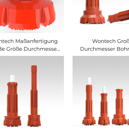
tech Maßanfertigung
Wontech Gro
ße Größe Durchmesser
Durchmesser Bohr
rlöcher Bohren 18" 24"
SD10 N100 Numa1
 Zoll DTH Bohrkopf für
Bohrkopf fü
undamentpfähle und
Fundamentpfähl
Brunnenbohrungen
Brunnenbohrun