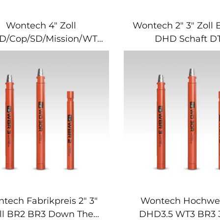
Wontech 4" Zoll
Wontech 2" 3" Zoll
D/Cop/SD/Mission/WT
DHD Schaft D
TH Knopfbohrer für
Knopflochbohrer
serbohrungen Bergbau
Bergbau- un
Sprengungen
Sprengarbeit
tech Fabrikpreis 2" 3"
Wontech Hochwer
ll BR2 BR3 Down The
DHD3.5 WT3 BR3 3