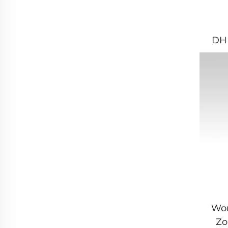
DH
D
Was
Won
Zo