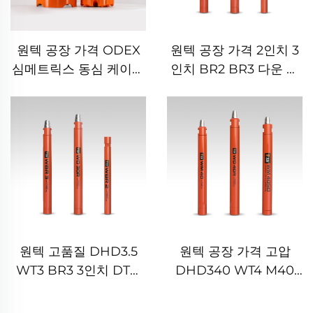
원텍 공장 가격 ODEX
원텍 공장 가격 2인치 3
심메트릭스 동심 케이싱
인치 BR2 BR3 다운 더
DTH 비트 물 우물 지열
홀 DTH 해머
굴착용
원텍 고품질 DHD3.5
원텍 공장 가격 고압
WT3 BR3 3인치 DTH
DHD340 WT4 M40
해머 다운 더 홀 해머 보
API 2 3/8" REG 핀 다운
어홀 굴착 광산용
더 홀 DTH 해머