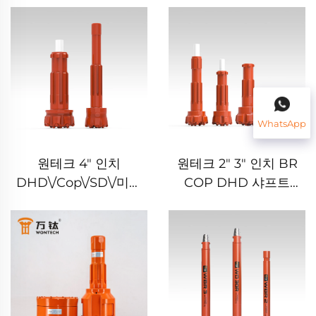
사 및 우물 시추용
릴 비트 우물 파기에 사
용
WhatsApp
원테크 4" 인치
원테크 2" 3" 인치 BR
DHD\/Cop\/SD\/미션
COP DHD 샤프트
\/WT DTH 버튼 드릴 비
DTH 버튼 드릴 비트 채
트 수문 시추 채광 폭파
광 파쇄용
용