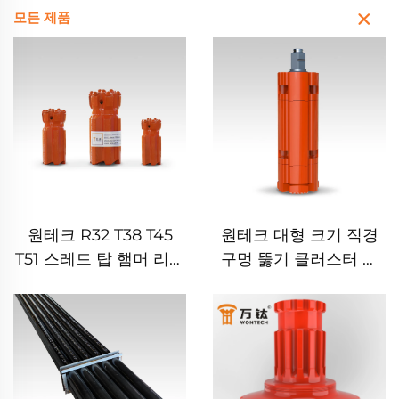
모든 제품
원테크 R32 T38 T45
원테크 대형 크기 직경
T51 스레드 탑 햄머 리트
구멍 뚫기 클러스터 드
랙트 버튼 비트
릴 결합식 DTH 해머 비
트 기초 공사용 우물 뚫
기