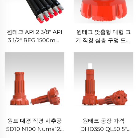
원테크 API 2 3/8" API
원테크 맞춤형 대형 크
3 1/2" REG 1500mm
기 직경 심층 구멍 드릴
3000mm 6000mm
링 18" 24" 32" 인치
DTH 드릴 파이프 로드
DTH 드릴 비트 기초杭
우물 시추 채광용
공 시추용
원트 대경 직경 시추공
원테크 공장 가격
SD10 N100 Numa125
DHD350 QL50 5"
DTH 드릴 비트 기초 공
DTH 해머 비트 워터 드