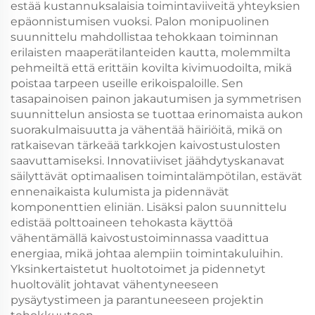
estää kustannuksalaisia toimintaviiveitä yhteyksien
epäonnistumisen vuoksi. Palon monipuolinen
suunnittelu mahdollistaa tehokkaan toiminnan
erilaisten maaperätilanteiden kautta, molemmilta
pehmeiltä että erittäin kovilta kivimuodoilta, mikä
poistaa tarpeen useille erikoispaloille. Sen
tasapainoisen painon jakautumisen ja symmetrisen
suunnittelun ansiosta se tuottaa erinomaista aukon
suorakulmaisuutta ja vähentää häiriöitä, mikä on
ratkaisevan tärkeää tarkkojen kaivostustulosten
saavuttamiseksi. Innovatiiviset jäähdytyskanavat
säilyttävät optimaalisen toimintalämpötilan, estävät
ennenaikaista kulumista ja pidennävät
komponenttien eliniän. Lisäksi palon suunnittelu
edistää polttoaineen tehokasta käyttöä
vähentämällä kaivostustoiminnassa vaadittua
energiaa, mikä johtaa alempiin toimintakuluihin.
Yksinkertaistetut huoltotoimet ja pidennetyt
huoltovälit johtavat vähentyneeseen
pysäytystimeen ja parantuneeseen projektin