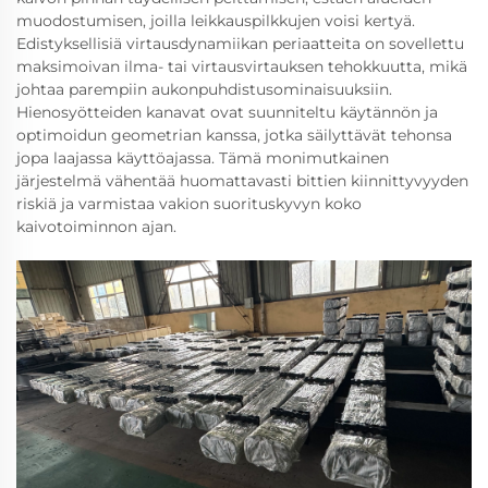
muodostumisen, joilla leikkauspilkkujen voisi kertyä.
Edistyksellisiä virtausdynamiikan periaatteita on sovellettu
maksimoivan ilma- tai virtausvirtauksen tehokkuutta, mikä
johtaa parempiin aukonpuhdistusominaisuuksiin.
Hienosyötteiden kanavat ovat suunniteltu käytännön ja
optimoidun geometrian kanssa, jotka säilyttävät tehonsa
jopa laajassa käyttöajassa. Tämä monimutkainen
järjestelmä vähentää huomattavasti bittien kiinnittyvyyden
riskiä ja varmistaa vakion suorituskyvyn koko
kaivotoiminnon ajan.