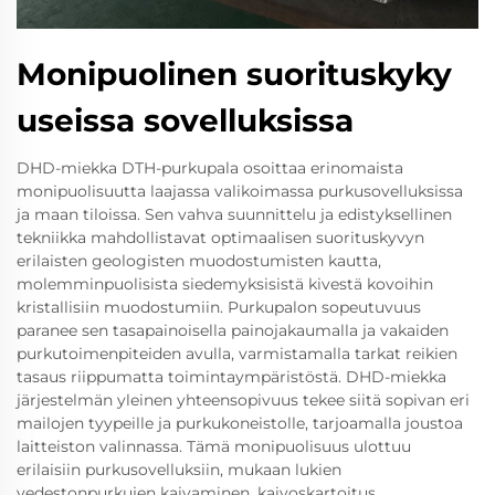
Monipuolinen suorituskyky
useissa sovelluksissa
DHD-miekka DTH-purkupala osoittaa erinomaista
monipuolisuutta laajassa valikoimassa purkusovelluksissa
ja maan tiloissa. Sen vahva suunnittelu ja edistyksellinen
tekniikka mahdollistavat optimaalisen suorituskyvyn
erilaisten geologisten muodostumisten kautta,
molemminpuolisista siedemyksisistä kivestä kovoihin
kristallisiin muodostumiin. Purkupalon sopeutuvuus
paranee sen tasapainoisella painojakaumalla ja vakaiden
purkutoimenpiteiden avulla, varmistamalla tarkat reikien
tasaus riippumatta toimintaympäristöstä. DHD-miekka
järjestelmän yleinen yhteensopivuus tekee siitä sopivan eri
mailojen tyypeille ja purkukoneistolle, tarjoamalla joustoa
laitteiston valinnassa. Tämä monipuolisuus ulottuu
erilaisiin purkusovelluksiin, mukaan lukien
vedestonpurkujen kaivaminen, kaivoskartoitus,