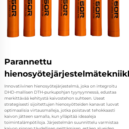
Parannettu
hienosyötejärjestelmätekniik
Innovatiivinen hienosyötejärjestelmä, joka on integroitu
DHD-mallisen DTH-purkupohjan tyynyynnessä, edustaa
merkittävää kehitystä kaivostehon suhteen. Useat
strategisesti sijoitettujen hienosyötteiden kanavat luovat
optimaalisia virtausmalleja, jotka poistavat tehokkaasti
kaivon jätteen samalla, kun ylläpitää ideaaleja
toimintalämpötiloja. Järjestelmän suunnittelu varmistaa
kaivon pinnan täydellisen peittämisen, estäen alueiden