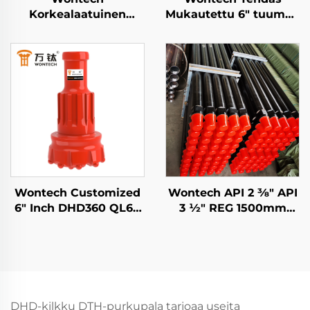
Korkealaatuinen
Mukautettu 6" tuuman
DHD3.5 WT3 BR3 3"
P168 Symmetrix
Tuuman DTH Vasara
Keskeinen
Alasreikään porausta
Ylityöporajärjestelmä
varten
DTH Pilot-poranterä
rengasporanterällä
Wontech Customized
Wontech API 2 3⁄8" API
6" Inch DHD360 QL60
3 1⁄2" REG 1500mm
M60 Shank DTH
3000mm 6000mm
Hakkerin Bitti
DTH-kaivoputki
Vesitalouskaivaukseen,
kaivopalkki
Kaivostoimintaan ja
vesikaivojen kaivolle
Räjäytyslaitteeseen
ja louhintaan
DHD-kilkku DTH-purkupala tarjoaa useita