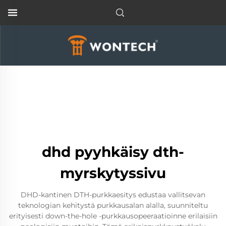
dhd pyyhkäisy dth-
myrskytyssivu
DHD-kantinen DTH-purkkaesitys edustaa vallitsevan
teknologian kehitystä purkkausalan alalla, suunniteltu
erityisesti down-the-hole -purkkausopeeraatioinne erilaisiin