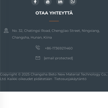
OTAA YHTEYTTÄ
No. 32, Chatingsi Road, Chengjiao Street, Ningxiang,
Changsha, Hunan, Kiina
+86-17369211460
[email protected]
Copyright © 2025 Changsha Beto New Material Technology Co.,
Ltd. Kaikki oikeudet pidätetään
Tietosuojakäytäntö