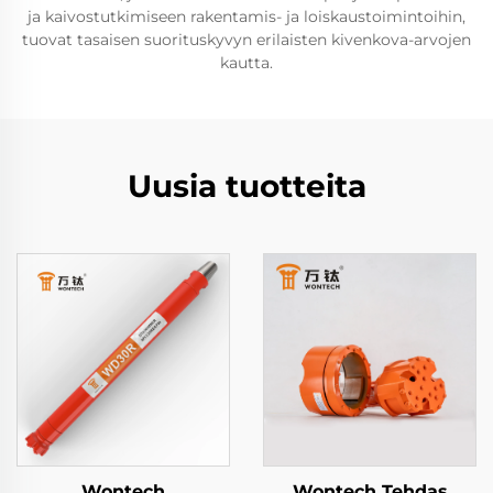
ja kaivostutkimiseen rakentamis- ja loiskaustoimintoihin,
tuovat tasaisen suorituskyvyn erilaisten kivenkova-arvojen
kautta.
Uusia tuotteita
Wontech
Wontech Tehdas