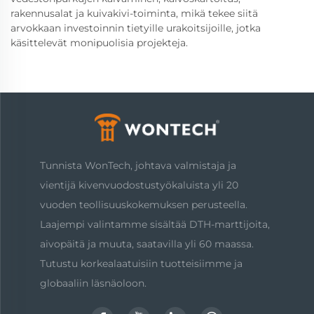
rakennusalat ja kuivakivi-toiminta, mikä tekee siitä
arvokkaan investoinnin tietyille urakoitsijoille, jotka
käsittelevät monipuolisia projekteja.
Tunnista WonTech, johtava valmistaja ja
vientijä kivenvuodostustyökaluista yli 20
vuoden teollisuuskokemuksen perusteella.
Laajempi valintamme sisältää DTH-marttijoita,
aivopäitä ja muuta, saatavilla yli 60 maassa.
Tutustu korkealaatuisiin tuotteisiimme ja
globaaliin läsnäoloon.