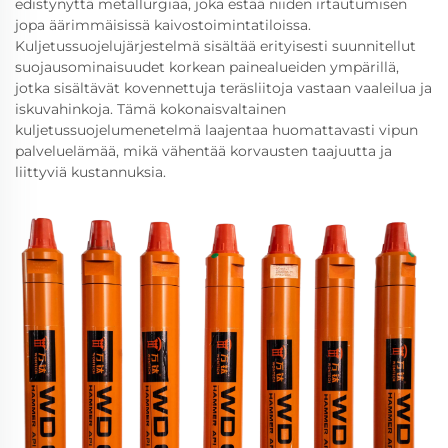
edistynyttä metallurgiaa, joka estää niiden irtautumisen
jopa äärimmäisissä kaivostoimintatiloissa.
Kuljetussuojelujärjestelmä sisältää erityisesti suunnitellut
suojausominaisuudet korkean painealueiden ympärillä,
jotka sisältävät kovennettuja teräsliitoja vastaan vaaleilua ja
iskuvahinkoja. Tämä kokonaisvaltainen
kuljetussuojelumenetelmä laajentaa huomattavasti vipun
palveluelämää, mikä vähentää korvausten taajuutta ja
liittyviä kustannuksia.