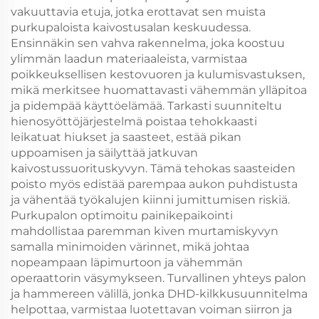
vakuuttavia etuja, jotka erottavat sen muista
purkupaloista kaivostusalan keskuudessa.
Ensinnäkin sen vahva rakennelma, joka koostuu
ylimmän laadun materiaaleista, varmistaa
poikkeuksellisen kestovuoren ja kulumisvastuksen,
mikä merkitsee huomattavasti vähemmän ylläpitoa
ja pidempää käyttöelämää. Tarkasti suunniteltu
hienosyöttöjärjestelmä poistaa tehokkaasti
leikatuat hiukset ja saasteet, estää pikan
uppoamisen ja säilyttää jatkuvan
kaivostussuorituskyvyn. Tämä tehokas saasteiden
poisto myös edistää parempaa aukon puhdistusta
ja vähentää työkalujen kiinni jumittumisen riskiä.
Purkupalon optimoitu painikepaikointi
mahdollistaa paremman kiven murtamiskyvyn
samalla minimoiden värinnet, mikä johtaa
nopeampaan läpimurtoon ja vähemmän
operaattorin väsymykseen. Turvallinen yhteys palon
ja hammereen välillä, jonka DHD-kilkkusuunnitelma
helpottaa, varmistaa luotettavan voiman siirron ja