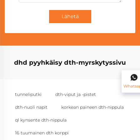
Lähetä
dhd pyyhkäisy dth-myrskytyssivu
Whatsa
tunneliputki
dth-viput ja -pistet
dth-nuoli napit
korkean paineen dth-nippula
ql kynsente dth-nippula
16 tuumainen dth korppi