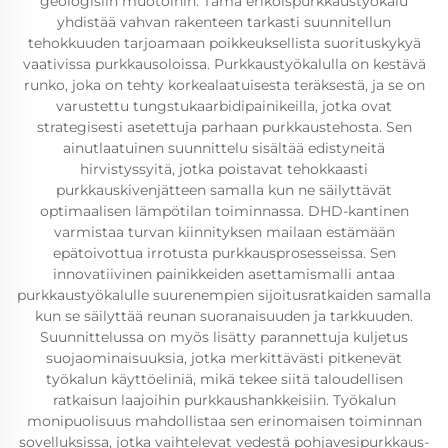
geologisiin muotoihin. Tämä erikoispurkkaustyökalu
yhdistää vahvan rakenteen tarkasti suunnitellun
tehokkuuden tarjoamaan poikkeuksellista suorituskykyä
vaativissa purkkausoloissa. Purkkaustyökalulla on kestävä
runko, joka on tehty korkealaatuisesta teräksestä, ja se on
varustettu tungstukaarbidipainikeilla, jotka ovat
strategisesti asetettuja parhaan purkkaustehosta. Sen
ainutlaatuinen suunnittelu sisältää edistyneitä
hirvistyssyitä, jotka poistavat tehokkaasti
purkkauskivenjätteen samalla kun ne säilyttävät
optimaalisen lämpötilan toiminnassa. DHD-kantinen
varmistaa turvan kiinnityksen mailaan estämään
epätoivottua irrotusta purkkausprosesseissa. Sen
innovatiivinen painikkeiden asettamismalli antaa
purkkaustyökalulle suurenempien sijoitusratkaiden samalla
kun se säilyttää reunan suoranaisuuden ja tarkkuuden.
Suunnittelussa on myös lisätty parannettuja kuljetus
suojaominaisuuksia, jotka merkittävästi pitkenevät
työkalun käyttöeliniä, mikä tekee siitä taloudellisen
ratkaisun laajoihin purkkaushankkeisiin. Työkalun
monipuolisuus mahdollistaa sen erinomaisen toiminnan
sovelluksissa, jotka vaihtelevat vedestä pohjavesipurkkaus-