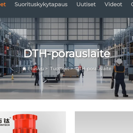
et
Suorituskykytapaus
Uutiset
Videot
DTH-porauslaite
Etusivu
>
Tuotteet
>
DTH-porauslaite