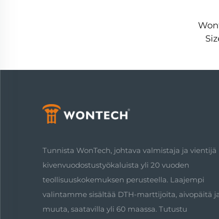
Wont
Si
Dril
Dr
ve
Tunnista WonTech, johtava valmistaja ja vientijä
kivenvuodostustyökaluista yli 20 vuoden
teollisuuskokemuksen perusteella. Laajempi
valintamme sisältää DTH-marttijoita, aivopäitä j
muuta, saatavilla yli 60 maassa. Tutustu