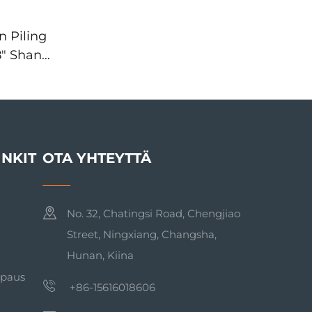
 Piling
8" Shank
8 DTH
sat
INKIT
OTA YHTEYTTÄ
No. 32, Chatingsi Road, Chengjiao
Street, Ningxiang, Changsha,
Hunan, Kiina
apaus
+86-15616018606