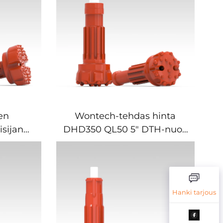
en
Wontech-tehdas hinta
isijan
DHD350 QL50 5" DTH-nuoli
aminen
bitti vesibitti
25 DTH
hyppykaivosteen kaivolle
ineiden
äyttöön
Hanki tarjous