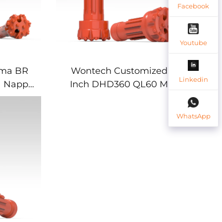
Facebook
Youtube
uma BR
Wontech Customized 6"
Linkedin
 Nappi
Inch DHD360 QL60 M60
Shank DTH Hakkerin Bitti
taan
Vesitalouskaivaukseen,
WhatsApp
Kaivostoimintaan ja
Räjäytyslaitteeseen