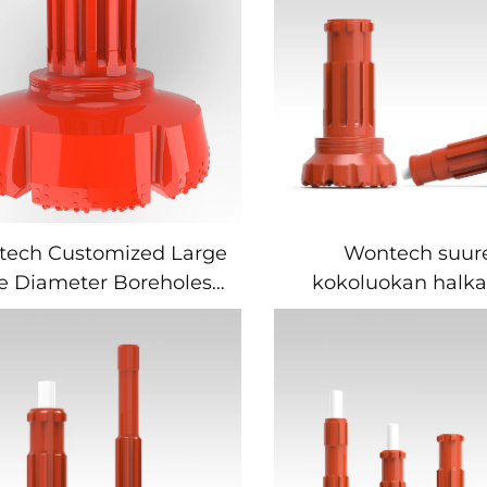
ech Customized Large
Wontech suur
ze Diameter Boreholes
kokoluokan halka
ling 18" 24" 32" Inch DTH
aivopohjien kaiv
ill Bit perustepilvin ja
SD10 N100 Numa1
denpohjauskäyttöön
työkalu perustustel
ja lähdekaivosten k