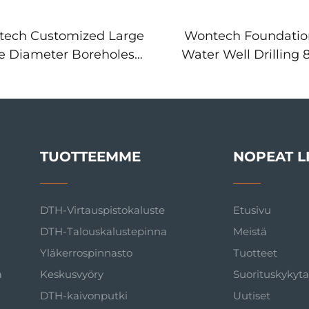
ech Customized Large
Wontech Foundation
ze Diameter Boreholes
Water Well Drilling 
ling 18" 24" 32" Inch DTH
QL80 DHD380 SD
ill Bit perustepilvin ja
Nappi Drill Ot
denpohjauskäyttöön
TUOTTEEMME
NOPEAT L
DTH-Virtauspistokaluste
Etusivu
DTH-Talouskalustepinna
Meistä
Yläkerrospinnasto
Tuotteet
a
Keskusvyöry
Suorituskykyt
DTH-kaivonputki
Uutiset