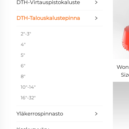
DTH-Virtauspistokaluste
DTH-Talouskalustepinna
2"-3"
4"
5"
6"
Wont
Si
8"
Dril
10"-14"
Dr
16"-32"
ve
Yläkerrospinnasto