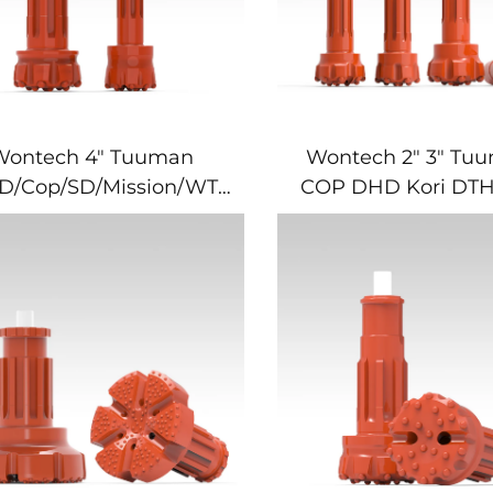
Wontech 4" Tuuman
Wontech 2" 3" Tu
D/Cop/SD/Mission/WT
COP DHD Kori DTH
H Painikkeen Koppari
Drill Osa
elöytä Vedenlouhintaa
Lohkotuslouhin
Kaivostoimintoon
Rynnäkköön