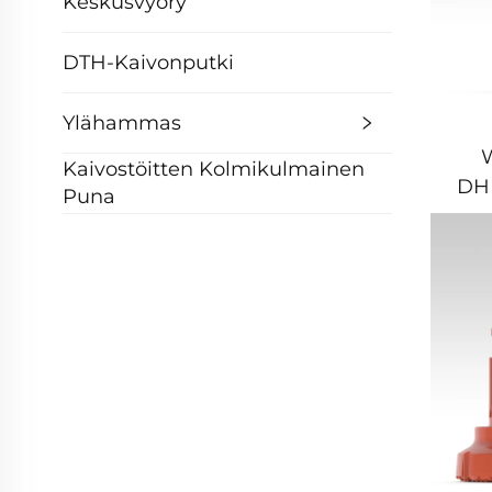
Keskusvyöry
DTH-Kaivonputki
Ylähammas
Kaivostöitten Kolmikulmainen
DH
Puna
DT
Ved