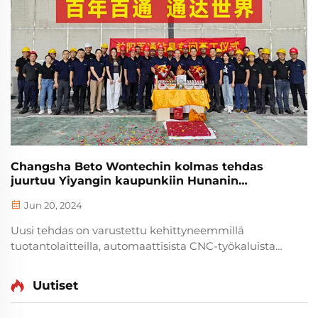
Changsha Beto Wontechin kolmas tehdas
juurtuu Yiyangin kaupunkiin Hunanin
maakuntaan
Jun 20, 2024
Uusi tehdas on varustettu kehittyneemmillä
tuotantolaitteilla, automaattisista CNC-työkaluista
korkean tarkkuuden testauslaitteisiin, mikä parantaa
huomattavasti tuotantokapasiteettia, täyttää
Uutiset
kasvavan tilausten kysynnän markkinoilla, lyhentää...