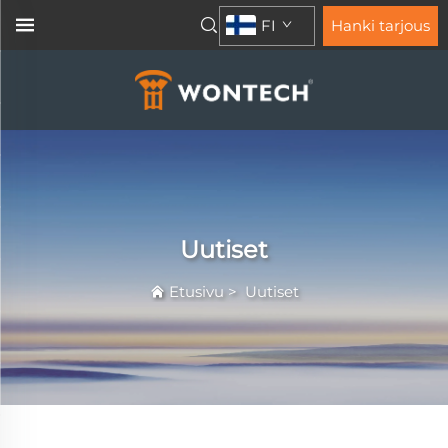
FI
Hanki tarjous
Uutiset
Etusivu
>
Uutiset