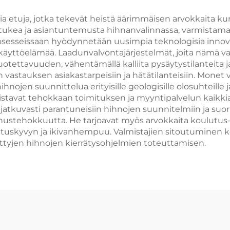
rengasporanter
sia etuja, jotka tekevät heistä äärimmäisen arvokkaita 
ä tukea ja asiantuntemusta hihnanvalinnassa, varmistama
osesseissaan hyödynnetään uusimpia teknologisia innovaa
yttöelämää. Laadunvalvontajärjestelmät, joita nämä valm
ettavuuden, vähentämällä kalliita pysäytystilanteita ja 
 vastauksen asiakastarpeisiin ja hätätilanteisiin. Monet
nojen suunnittelua erityisille geologisille olosuhteille 
istavat tehokkaan toimituksen ja myyntipalvelun kaikkia
 jatkuvasti parantuneisiin hihnojen suunnitelmiin ja su
ustehokkuutta. He tarjoavat myös arvokkaita koulutus- 
tuskyvyn ja ikivanhempuu. Valmistajien sitoutuminen ke
tyjen hihnojen kierrätysohjelmien toteuttamisen.