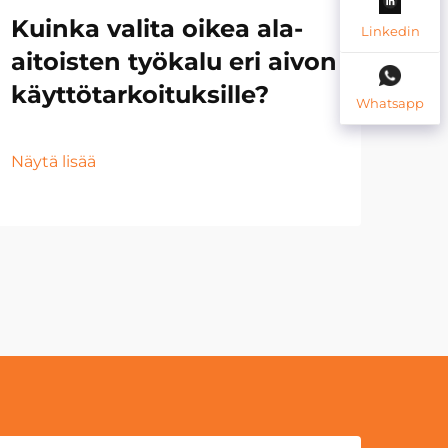
Kuinka valita oikea ala-
Mi
Linkedin
aitoisten työkalu eri aivon
ala
käyttötarkoituksille?
(d
Whatsapp
ha
Näytä lisää
Näyt