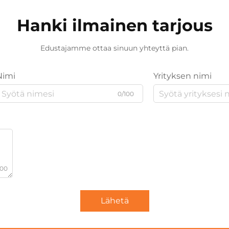
Hanki ilmainen tarjous
Edustajamme ottaa sinuun yhteyttä pian.
Nimi
Yrityksen nimi
0/100
000
Lähetä