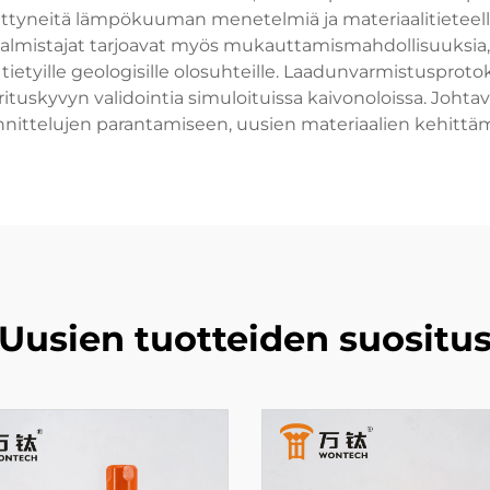
ttyneitä lämpökuuman menetelmiä ja materiaalitieteellis
valmistajat tarjoavat myös mukauttamismahdollisuuksia,
tietyille geologisille olosuhteille. Laadunvarmistusprotok
ituskyvyn validointia simuloituissa kaivonoloissa. Johtava
uunnittelujen parantamiseen, uusien materiaalien kehitt
Uusien tuotteiden suositu