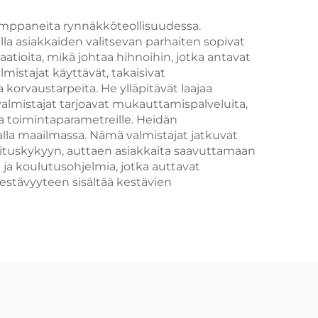
ällä
kumppaneita rynnäkköteollisuudessa.
lla asiakkaiden valitsevan parhaiten sopivat
tioita, mikä johtaa hihnoihin, jotka antavat
istajat käyttävät, takaisivat
korvaustarpeita. He ylläpitävät laajaa
 valmistajat tarjoavat mukauttamispalveluita,
ja toimintaparametreille. Heidän
lla maailmassa. Nämä valmistajat jatkuvat
orituskykyyn, auttaen asiakkaita saavuttamaan
ja koulutusohjelmia, jotka auttavat
stävyyteen sisältää kestävien