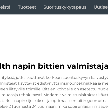
eistä
Tuotteet
Suorituskykytapaus
Uutise
dth napin bittien valmistaja
yrityksiä, jotka tuottavat korkean suorituskyvyn kaivost
mistajat käyttävät edistynyttä insinööritekniikkaa ja me
n liittyville toimille. Bittien kohdalle on asetettu huole
kivimuotoja tehokkaasti. Modernit valmistuslaitokset kä
tarkat napin sijoitukset ja optimaalisen bitin geometrian
htelee 2 tuumasta 24 tuumaan, mikä sopii erilaisiin maape