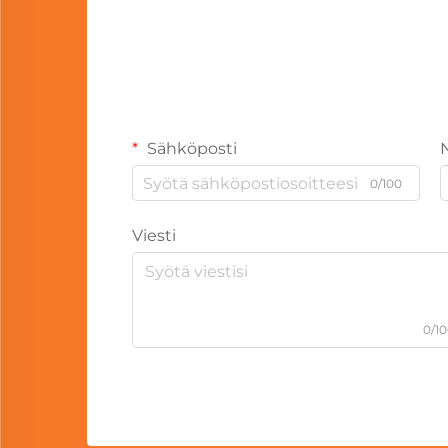
Sähköposti
0/100
Viesti
0/1