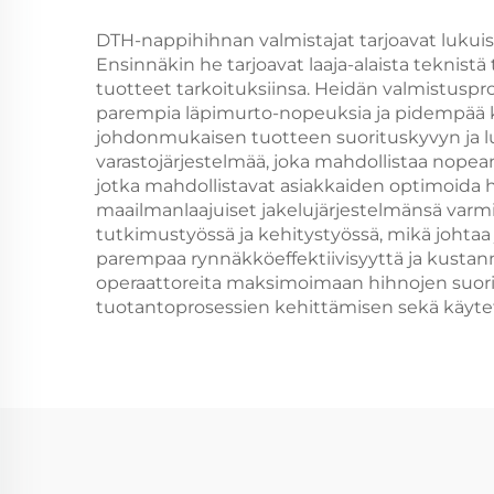
paaluttamiseen
DTH-nappihihnan valmistajat tarjoavat lukui
Ensinnäkin he tarjoavat laaja-alaista teknist
tuotteet tarkoituksiinsa. Heidän valmistuspr
parempia läpimurto-nopeuksia ja pidempää kä
johdonmukaisen tuotteen suorituskyvyn ja luot
varastojärjestelmää, joka mahdollistaa nopean
jotka mahdollistavat asiakkaiden optimoida hih
maailmanlaajuiset jakelujärjestelmänsä varm
tutkimustyössä ja kehitystyössä, mikä johtaa
parempaa rynnäkköeffektiivisyyttä ja kustann
operaattoreita maksimoimaan hihnojen suori
tuotantoprosessien kehittämisen sekä käytet