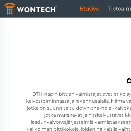
Etusivu
Tietoa m
DTH-napin bittien valmistajat ovat erikois
kaivostoiminnassa ja rakennusalalla. Nämä val
jotka on suunniteltu down-the-hole -kaivoksee
jotka murskavat ja hirsitalvuttavat 
laadunvalvontajärjestelmiä varmistaakseen 
valikoiman bittikokoja, joiden halkaisija vai