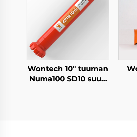
Wontech 10" tuuman
Wo
Numa100 SD10 suuri
reikä poraus Down
The Hole DTH Vasara
Kesk
vesikaivojen
DTH
poraamiseen
Geo
perustusten