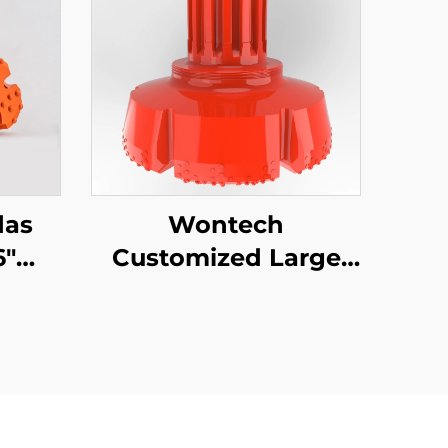
das
Wontech
6"
Customized Large
8
Size Diameter
Boreholes Drilling 18"
24" 32" Inch DTH Drill
telmä
Bit perustepilvin ja
terä
vedenpohjauskäyttöön