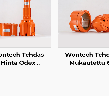
ntech Tehdas
Wontech Teh
Hinta Odex
Mukautettu 
Symmetrix
tuuman P16
einen Putkipora
Symmetrix
 Vesi kaivoille
Keskeinen
terminen Poraus
Ylityöporajärjes
DTH Pilot-poran