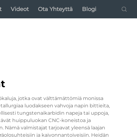
t
Videot
Ota Yhteyttä
Blogi
t
yökaluja, jotka ovat välttämättömiä monissa
tallurgiaa luodakseen vahvoja napin bittieita,
llisesti tungstenaikarbidin napeja tai uppoja,
yttävät huippuluokan CNC-koneistoa ja
. Nämä valmistajat tarjoavat yleensä laajan
räolosuhteisiin ja kaivonnantoiveisiin. Heidän