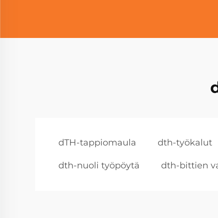
dTH-tappiomaula
dth-työkalut
dth-nuoli työpöytä
dth-bittien v