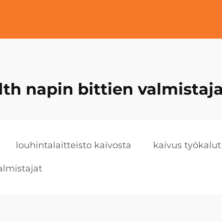
dth napin bittien valmistaja
louhintalaitteisto kaivosta
kaivus työkalut
almistajat