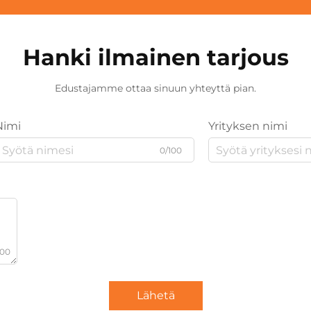
Hanki ilmainen tarjous
Edustajamme ottaa sinuun yhteyttä pian.
Nimi
Yrityksen nimi
0/100
000
Lähetä