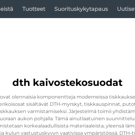
eistä
Tuotteet
Suorituskykytapaus
Uutise
dth kaivostekosuodat
ovat olennaisia komponentteja moderneissa tiskkaukses
rikoisosat sisältävät DTH-myrskyt, tiskkauspinnat, putot 
kauksen varmistamiseksi. Järjestelmä toimii yhdistämäl
oraan aukon pohjalla. Tämä ainutlaatuinen suunnittelu
lmistetaan korkealaadullisista materiaaleista, yleensä lämp
ja kulun vastustuskyvyn vaativissa ympäristöissä. DTH-t