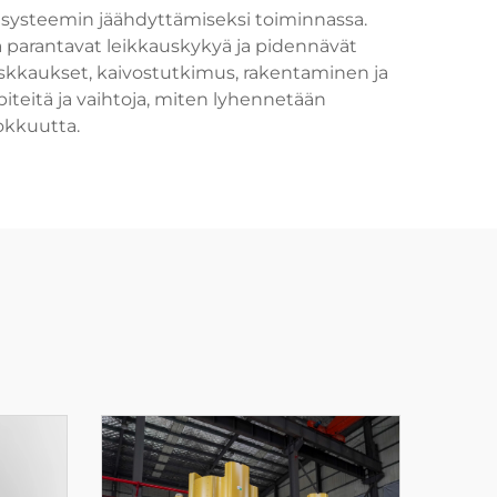
a systeemin jäähdyttämiseksi toiminnassa.
ka parantavat leikkauskykyä ja pidennävät
iskkaukset, kaivostutkimus, rakentaminen ja
teitä ja vaihtoja, miten lyhennetään
okkuutta.