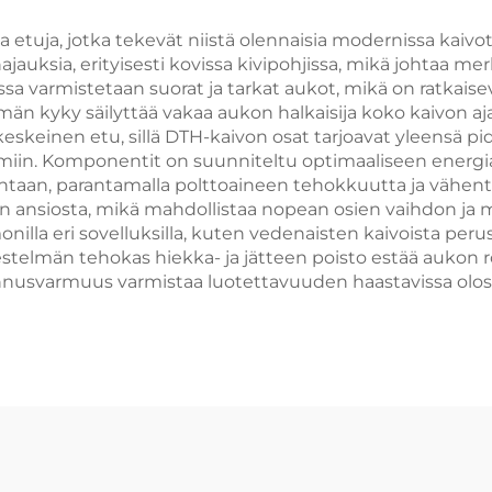
äytyslaitteeseen
ia etuja, jotka tekevät niistä olennaisia modernissa ka
uksia, erityisesti kovissa kivipohjissa, mikä johtaa me
a varmistetaan suorat ja tarkat aukot, mikä on ratkaisev
lmän kyky säilyttää vakaa aukon halkaisija koko kaivon a
eskeinen etu, sillä DTH-kaivon osat tarjoavat yleensä 
miin. Komponentit on suunniteltu optimaaliseen energia
taan, parantamalla polttoaineen tehokkuutta ja vähen
 ansiosta, mikä mahdollistaa nopean osien vaihdon ja m
illa eri sovelluksilla, kuten vedenaisten kaivoista per
ärjestelmän tehokas hiekka- ja jätteen poisto estää auko
ennusvarmuus varmistaa luotettavuuden haastavissa olosu