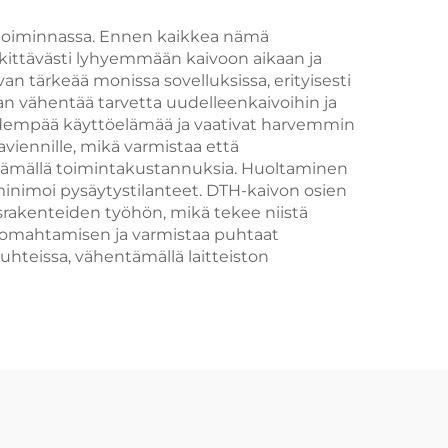
ivotoiminnassa. Ennen kaikkea nämä
rkittävästi lyhyemmään kaivoon aikaan ja
an tärkeää monissa sovelluksissa, erityisesti
jan vähentää tarvetta uudelleenkaivoihin ja
pidempää käyttöelämää ja vaativat harvemmin
viennille, mikä varmistaa että
tämällä toimintakustannuksia. Huoltaminen
inimoi pysäytystilanteet. DTH-kaivon osien
usrakenteiden työhön, mikä tekee niistä
n romahtamisen ja varmistaa puhtaat
hteissa, vähentämällä laitteiston