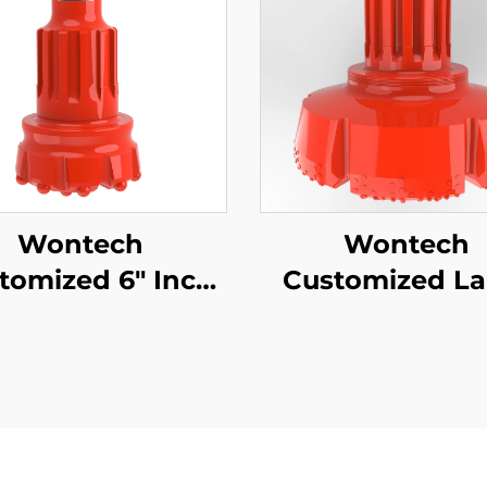
Wontech
Wontech
tomized 6" Inch
Customized La
D360 QL60 M60
Size Diamete
nk DTH Hakkerin
Boreholes Drillin
Bitti
24" 32" Inch DTH 
talouskaivaukseen,
Bit perustepilvi
vostoimintaan ja
vedenpohjauskä