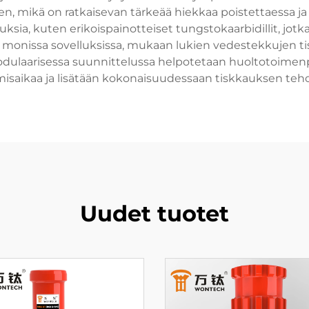
en, mikä on ratkaisevan tärkeää hiekkaa poistettaessa j
uksia, kuten erikoispainotteiset tungstokaarbidillit, jot
i monissa sovelluksissa, mukaan lukien vedestekkujen t
dulaarisessa suunnittelussa helpotetaan huoltotoimenpi
isaikaa ja lisätään kokonaisuudessaan tiskkauksen teh
Uudet tuotet