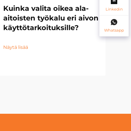
Kuinka valita oikea ala-
Ai
Linkedin
aitoisten työkalu eri aivon
av
käyttötarkoituksille?
ke
Whatsapp
tu
va
Näytä lisää
Näyt