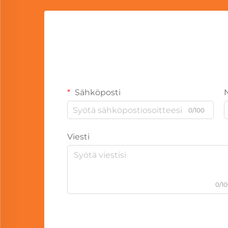
Sähköposti
0/100
Viesti
0/1