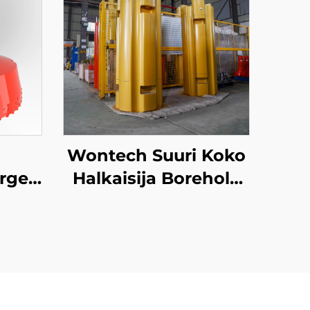
Wontech Suuri Koko
rge
Halkaisija Borehole
r
Louhinta
g 18"
Kaivostyypin DTH
Drill
Hammernippu
n ja
Perusteluaminen ja
yttöön
Lounaat