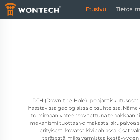
Etusivu
Tietoa m
DTH (Down-the-Hole) -pohjantiskutusosat 
haastavissa geologisissa olosuhteissa. Nämä e
toimimaan yhteensovitettuna tehokkaan tisk
mekanismi tuottaa voimakasta iskupalvoa su
erityisesti kovassa kivipohjassa. Osat va
teräsestä, mikä varmistaa kestävyyden 