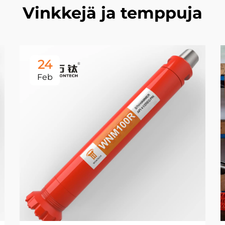
Vinkkejä ja temppuja
24
Feb