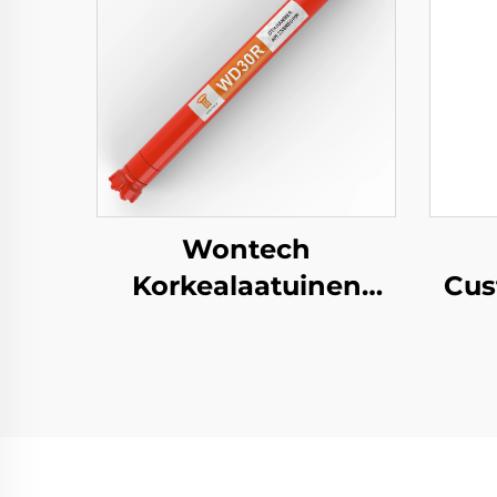
Wontech
Korkealaatuinen
Cus
DHD3.5 WT3 BR3 3"
DH
Tuuman DTH Vasara
Sha
Alasreikään porausta
varten
Vesi
Kai