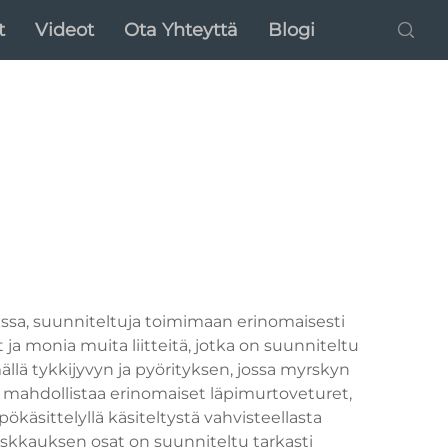
t
Videot
Ota Yhteyttä
Blogi
sa, suunniteltuja toimimaan erinomaisesti
ja monia muita liitteitä, jotka on suunniteltu
lä tykkijyvyn ja pyörityksen, jossa myrskyn
 mahdollistaa erinomaiset läpimurtoveturet,
ökäsittelyllä käsiteltystä vahvisteellasta
iskkauksen osat on suunniteltu tarkasti