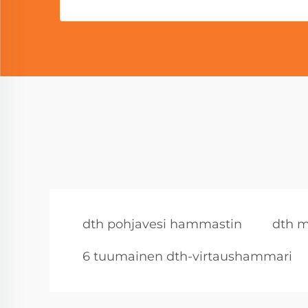
dth pohjavesi hammastin
dth m
6 tuumainen dth-virtaushammari