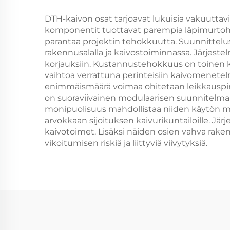
Räj
DTH-kaivon osat tarjoavat lukuisia vakuuttav
komponentit tuottavat parempia läpimurtohaja
parantaa projektin tehokkuutta. Suunnitteluss
rakennusalalla ja kaivostoiminnassa. Järjeste
korjauksiin. Kustannustehokkuus on toinen k
vaihtoa verrattuna perinteisiin kaivomenetel
enimmäismäärä voimaa ohitetaan leikkauspin
on suoraviivainen modulaarisen suunnitelman
monipuolisuus mahdollistaa niiden käytön mon
arvokkaan sijoituksen kaivurikuntailoille. J
kaivotoimet. Lisäksi näiden osien vahva rak
vikoitumisen riskiä ja liittyviä viivytyksiä.