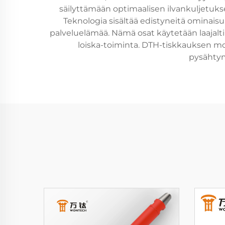
säilyttämään optimaalisen ilvankuljetuks
Teknologia sisältää edistyneitä ominaisu
palveluelämää. Nämä osat käytetään laajalt
loiska-toiminta. DTH-tiskkauksen mo
pysähtym