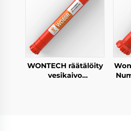
WONTECH räätälöity
Won
vesikaivo
Num
geoterminen poraus
rei
paalutus 8" tuuman
The 
DHD380 QL80 SD8
DTH vasara