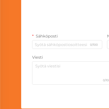
Sähköposti
0/100
Viesti
0/1