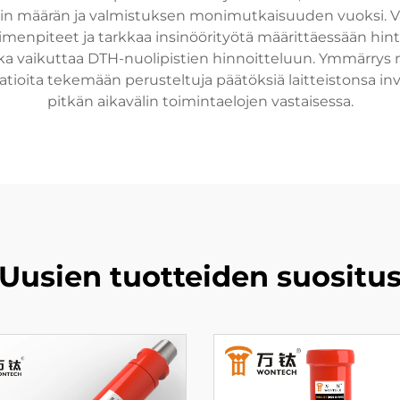
in määrän ja valmistuksen monimutkaisuuden vuoksi. V
npiteet ja tarkkaa insinöörityötä määrittäessään hintoja
ka vaikuttaa DTH-nuolipistien hinnoitteluun. Ymmärrys n
atioita tekemään perusteltuja päätöksiä laitteistonsa in
pitkän aikavälin toimintaelojen vastaisessa.
Uusien tuotteiden suositu