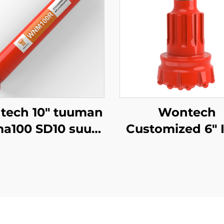
tech 10" tuuman
Wontech
a100 SD10 suuri
Customized 6" 
kä poraus Down
DHD360 QL60 
Hole DTH Vasara
Shank DTH Hakk
vesikaivojen
Bitti
poraamiseen
Vesitalouskaiva
perustusten
Kaivostoimintaa