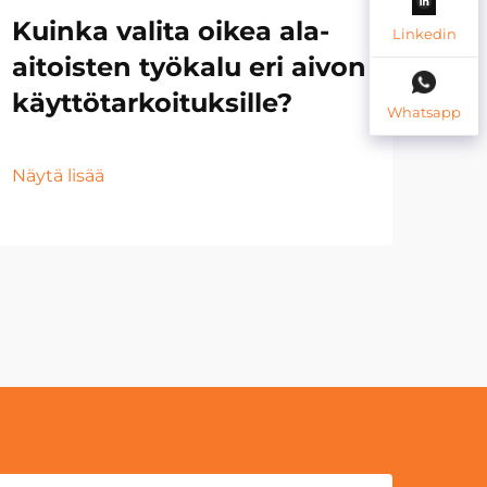
Kuinka valita oikea ala-
Mi
Linkedin
aitoisten työkalu eri aivon
ala
käyttötarkoituksille?
(d
Whatsapp
ha
Näytä lisää
Näyt