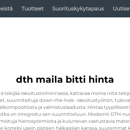
eistä
Tuotteet
Suorituskykytapaus
Uutise
dth maila bitti hinta
ä tekijää rakoitustoiminnassa, kattavaa monia niitä tekij
t, suunniteltuja down-the-hole -rakoitustyöhön, tulevat
ompositiosta ja valmistuslaadusta. Hintaa tyypillisesti
otka on integroitu sen suunnitteluun. Modernit DTH-nuolip
oituja hienosytemioita ja kulunevan vastustavia materiaa
nne korreloi usein pisteen halkaisijan kanssa, suuremmat