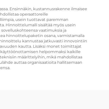
seen
nassa. Ensinnäkin, kustannusrakenne ilmaisee
dollistaa operaattoreille
alliimpia, usein tuottavat paremman
a. Hinnoittelumalli sisältää myös usein
dän sovelluskohteensa vaatimuksia ja
ukea hinnoittelupaketin osana, varmistamalla
innoittelu kannustaa jatkuvasti innovointiin
avuuden kautta. Lisäksi monet toimittajat
en käyttöönottamisen helpommaksi kaikille
a teknisiin määrittelyihin, mikä mahdollistaa
lulähde auttaa organisaatioita hallitsemaan
ensa.