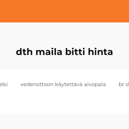
dth maila bitti hinta
tki
vedenottoon käytettävä aivopala
br 