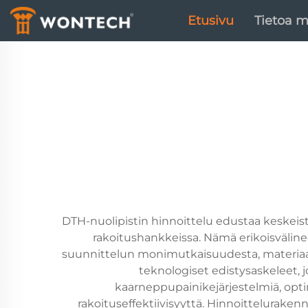
Etusivu
Tietoa m
DTH-nuolipistin hinnoittelu edustaa keskeist
rakoitushankkeissa. Nämä erikoisvälinee
suunnittelun monimutkaisuudesta, materiaalik
teknologiset edistysaskeleet, j
kaarneppupainikejärjestelmiä, optim
rakoituseffektiivisyyttä. Hinnoittelurake