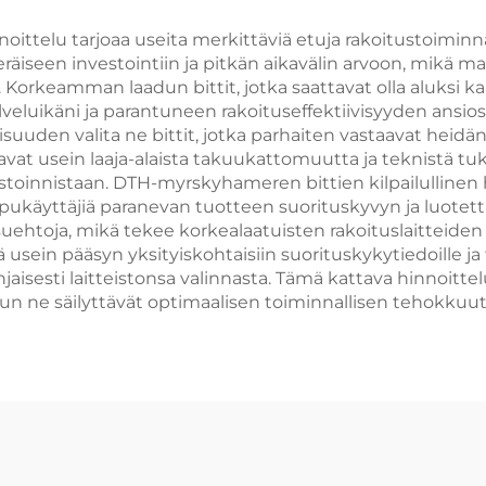
aaluttamiseen
Räjäytyslaittee
ittelu tarjoaa useita merkittäviä etuja rakoitustoimin
äiseen investointiin ja pitkän aikavälin arvoon, mikä mah
orkeamman laadun bittit, jotka saattavat olla aluksi k
uikäni ja parantuneen rakoituseffektiivisyyden ansiost
llisuuden valita ne bittit, jotka parhaiten vastaavat hei
joavat usein laaja-alaista takuukattomuutta ja teknistä t
toinnistaan. DTH-myrskyhameren bittien kilpailullinen h
pukäyttäjiä paranevan tuotteen suorituskyvyn ja luotett
aksuehtoja, mikä tekee korkealaatuisten rakoituslaitteid
ltää usein pääsyn yksityiskohtaisiin suorituskykytiedoille j
aisesti laitteistonsa valinnasta. Tämä kattava hinnoitte
n ne säilyttävät optimaalisen toiminnallisen tehokkuut