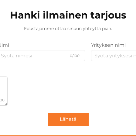
Hanki ilmainen tarjous
Edustajamme ottaa sinuun yhteyttä pian.
Nimi
Yrityksen nimi
0/100
000
Lähetä