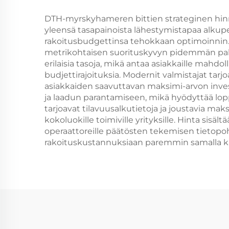
p
DTH-myrskyhameren bittien strateginen hinno
yleensä tasapainoista lähestymistapaa alkuper
rakoitusbudgettinsa tehokkaan optimoinnin. K
metrikohtaisen suorituskyvyn pidemmän palvel
erilaisia tasoja, mikä antaa asiakkaille mahdo
budjettirajoituksia. Modernit valmistajat tar
asiakkaiden saavuttavan maksimi-arvon inves
ja laadun parantamiseen, mikä hyödyttää lop
tarjoavat tilavuusalkutietoja ja joustavia m
kokoluokille toimiville yrityksille. Hinta sisä
operaattoreille päätösten tekemisen tietopohj
rakoituskustannuksiaan paremmin samalla ku