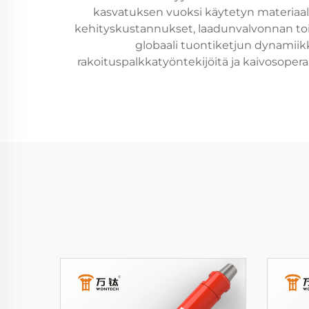
kasvatuksen vuoksi käytetyn materiaal
kehityskustannukset, laadunvalvonnan toime
globaali tuontiketjun dynamiik
rakoituspalkkatyöntekijöitä ja kaivosopera