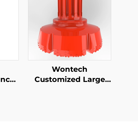
Wontech
Inch
Customized Large
M60
Size Diameter
erin
Boreholes Drilling 18"
24" 32" Inch DTH Drill
ukseen,
Bit perustepilvin ja
n ja
vedenpohjauskäyttöön