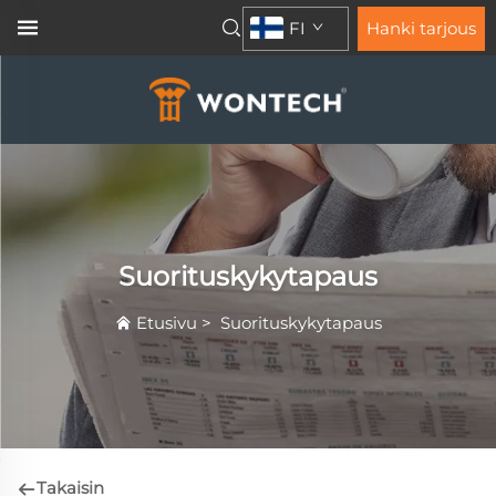
FI
Hanki tarjous
Suorituskykytapaus
Etusivu
>
Suorituskykytapaus
Takaisin