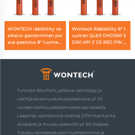
WONTECH räätälöity ve
Wontech Räätälöity 6" t
sikaivo geoterminen por
uuman QL60 DHD360 S
aus paalutus 8" tuuman
D60 API 3 1/2 REG PIN D
DHD380 QL80 SD8 DTH
TH vasara Veden kaivam
vasara
iseen ja räjäytyksiin
Tunnista WonTech, johtava valmistaja ja
vientijä kivenvuodostustyökaluista yli 20
vuoden teollisuuskokemuksen perusteella.
Laajempi valintamme sisältää DTH-marttijoita,
aivopäitä ja muuta, saatavilla yli 60 maassa.
Tutustu korkealaatuisiin tuotteisiimme ja