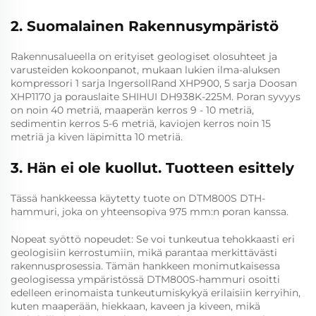
2. Suomalainen Rakennusympäristö
Rakennusalueella on erityiset geologiset olosuhteet ja
varusteiden kokoonpanot, mukaan lukien ilma-aluksen
kompressori 1 sarja IngersollRand XHP900, 5 sarja Doosan
XHP1170 ja porauslaite SHIHUI DH938K-225M. Poran syvyys
on noin 40 metriä, maaperän kerros 9 - 10 metriä,
sedimentin kerros 5-6 metriä, kaviojen kerros noin 15
metriä ja kiven läpimitta 10 metriä.
3. Hän ei ole kuollut. Tuotteen esittely
Tässä hankkeessa käytetty tuote on DTM800S DTH-
hammuri, joka on yhteensopiva 975 mm:n poran kanssa.
Nopeat syöttö nopeudet: Se voi tunkeutua tehokkaasti eri
geologisiin kerrostumiin, mikä parantaa merkittävästi
rakennusprosessia. Tämän hankkeen monimutkaisessa
geologisessa ympäristössä DTM800S-hammuri osoitti
edelleen erinomaista tunkeutumiskykyä erilaisiin kerryihin,
kuten maaperään, hiekkaan, kaveen ja kiveen, mikä