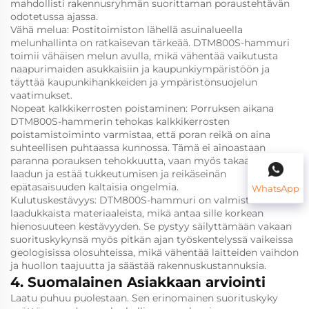
mahdollisti rakennusryhmän suorittaman poraustehtävän
odotetussa ajassa.
Vähä melua: Postitoimiston lähellä asuinalueella
melunhallinta on ratkaisevan tärkeää. DTM800S-hammuri
toimii vähäisen melun avulla, mikä vähentää vaikutusta
naapurimaiden asukkaisiin ja kaupunkiympäristöön ja
täyttää kaupunkihankkeiden ja ympäristönsuojelun
vaatimukset.
Nopeat kalkkikerrosten poistaminen: Porruksen aikana
DTM800S-hammerin tehokas kalkkikerrosten
poistamistoiminto varmistaa, että poran reikä on aina
suhteellisen puhtaassa kunnossa. Tämä ei ainoastaan
paranna porauksen tehokkuutta, vaan myös takaa reiän
laadun ja estää tukkeutumisen ja reikäseinän
epätasaisuuden kaltaisia ongelmia.
WhatsApp
Kulutuskestävyys: DTM800S-hammuri on valmistettu
laadukkaista materiaaleista, mikä antaa sille korkean
hienosuuteen kestävyyden. Se pystyy säilyttämään vakaan
suorituskykynsä myös pitkän ajan työskentelyssä vaikeissa
geologisissa olosuhteissa, mikä vähentää laitteiden vaihdon
ja huollon taajuutta ja säästää rakennuskustannuksia.
4. Suomalainen Asiakkaan arviointi
Laatu puhuu puolestaan. Sen erinomainen suorituskyky