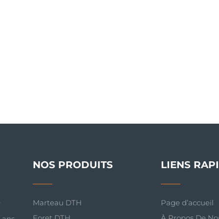
NOS PRODUITS
LIENS RAP
Marteau DTH
Page d’accueil
r
Foret DTH
À Propos De No
0 ans