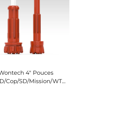
Wontech 4" Pouces
D/Cop/SD/Mission/WT
et à bouton DTH pour
e de puits d'eau, minier
et explosifs