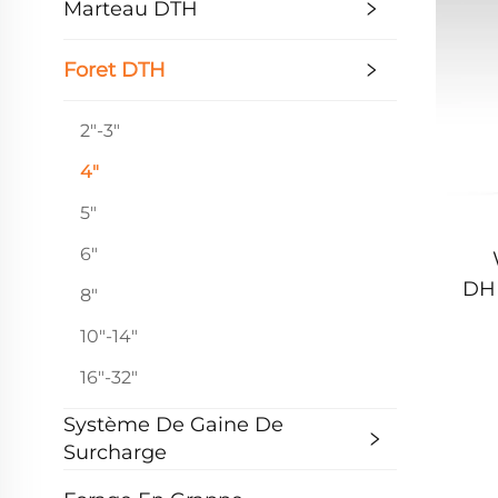
Marteau DTH
Foret DTH
2"-3"
4"
5"
6"
DH
8"
For
10"-14"
forag
16"-32"
Système De Gaine De
Surcharge