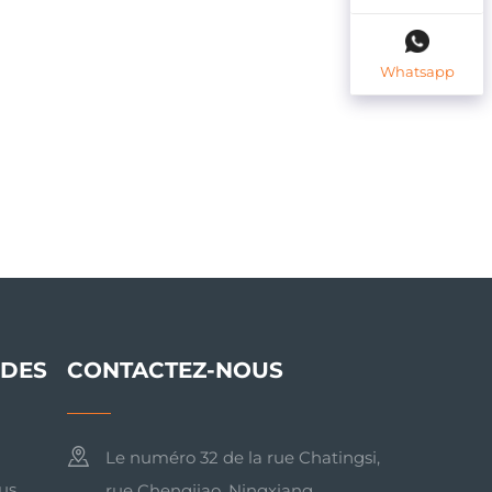
Whatsapp
IDES
CONTACTEZ-NOUS
Le numéro 32 de la rue Chatingsi,
us
rue Chengjiao, Ningxiang,