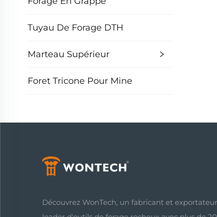
Forage En Grappe
Tuyau De Forage DTH
Marteau Supérieur
Foret Tricone Pour Mine
Découvrez WonTech, un fabricant et exportateu
leader d'outils de forage rocheux avec plus de 2