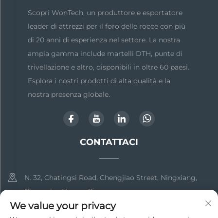
Scopri WonTech, un produttore e esportatore
leader di attrezzi per il foro delle rocce con più
di 20 anni di esperienza nel settore. La nostra
ampia gamma include martelli DTH, punte di
trivellazione e altro, disponibili in oltre 60 paesi.
Esplora i nostri prodotti di alta qualità e la
nostra presenza globale.
CONTATTACI
N. 32, Chatingsi Road, Chengjiao Street, Ningxiang,
Changsha, Hunan, Cina
We value your privacy
+86-15616018606