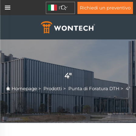
IT
Richiedi un preventivo
4"
Homepage
>
Prodotti
>
Punta di Foratura DTH
>
4"