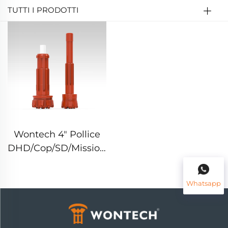
TUTTI I PRODOTTI
Wontech 4" Pollice
DHD/Cop/SD/Mission/WT
Punta di Trapano a
Percussione per
Whatsapp
Scavi di Pozzi di
Acqua, Miniere e
Demolizioni