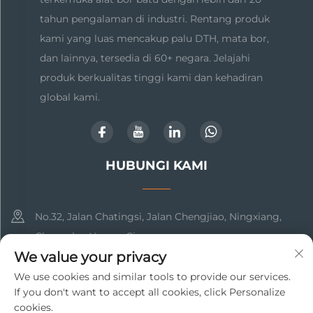
tahun pengalaman di industri. Rentang produk
kami yang luas mencakup palu DTH, mata bor,
dan lainnya, tersedia di 60+ negara. Jelajahi
produk berkualitas tinggi kami dan kehadiran
global kami.
HUBUNGI KAMI
No.32, Jalan Chatingsi, Jalan Chengjiao, Ningxiang,
Changsha, Hunan, Cina
We value your privacy
+86-17369211460
We use cookies and similar tools to provide our services.
If you don't want to accept all cookies, click Personalize
[email protected]
cookies.