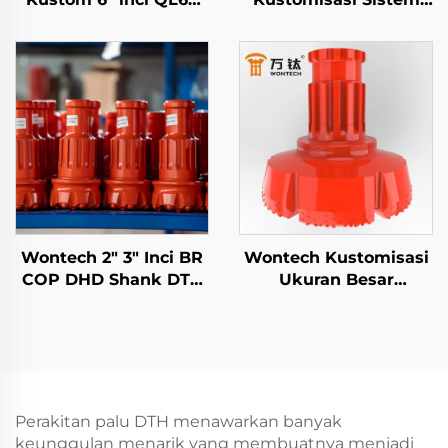
DHD360 SD60 API 3 1/2
Pengeboran
REG PIN untuk sumur
Overburden
air dan peledakan
Koncentrik P168
Symmetrix 6" inci DTH
Pilot Bit dengan ring
bit
Wontech 2" 3" Inci BR
Wontech Kustomisasi
COP DHD Shank DTH
Ukuran Besar
Tombol Pemotong Bor
Diameter Lubang Bor
untuk Penambangan
18" 24" 32" Inci Bit Bor
dan Pengeboran
DTH untuk
Pengeboran Tiang
Pondasi Sumur
Perakitan palu DTH menawarkan banyak
keunggulan menarik yang membuatnya menjadi