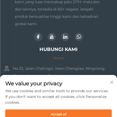
kami yang luas mencakup palu DTH, mata bor,
dan lainnya, tersedia di 60+ negara. Jelajahi
produk berkualitas tinggi kami dan kehadiran
global kami.
HUBUNGI KAMI
No.32, Jalan Chatingsi, Jalan Chengjiao, Ningxiang,
Changsha, Hunan, Cina
We value your privacy
+86-17369211460
We use cookies and similar tools to provide our services.
If you don't want to accept all cookies, click Personalize
[email protected]
cookies.
Accept all
Hak cipta © 2025 Changsha Beto New Material Technology Co.,