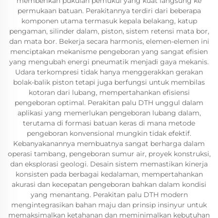
memberikan pukulan pemukul yang kuat langsung ke
permukaan batuan. Perakitannya terdiri dari beberapa
komponen utama termasuk kepala belakang, katup
pengaman, silinder dalam, piston, sistem retensi mata bor,
dan mata bor. Bekerja secara harmonis, elemen-elemen ini
menciptakan mekanisme pengeboran yang sangat efisien
yang mengubah energi pneumatik menjadi gaya mekanis.
Udara terkompresi tidak hanya menggerakkan gerakan
bolak-balik piston tetapi juga berfungsi untuk membilas
kotoran dari lubang, mempertahankan efisiensi
pengeboran optimal. Perakitan palu DTH unggul dalam
aplikasi yang memerlukan pengeboran lubang dalam,
terutama di formasi batuan keras di mana metode
pengeboran konvensional mungkin tidak efektif.
Kebanyakanannya membuatnya sangat berharga dalam
operasi tambang, pengeboran sumur air, proyek konstruksi,
dan eksplorasi geologi. Desain sistem memastikan kinerja
konsisten pada berbagai kedalaman, mempertahankan
akurasi dan kecepatan pengeboran bahkan dalam kondisi
yang menantang. Perakitan palu DTH modern
mengintegrasikan bahan maju dan prinsip insinyur untuk
memaksimalkan ketahanan dan meminimalkan kebutuhan