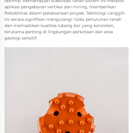
optimal. Kemampuan stabilisasi tanah sistem ini meliputi
aplikasi pengeboran vertikal dan miring, memberikan
fleksibilitas dalam pelaksanaan proyek. Teknologi canggih
ini secara signifikan mengurangi risiko penurunan tanah
dan memastikan kualitas lubang bor yang konsisten,
terutama penting di lingkungan perkotaan dan area
geologi sensitif.