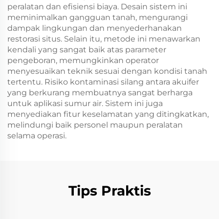
peralatan dan efisiensi biaya. Desain sistem ini
meminimalkan gangguan tanah, mengurangi
dampak lingkungan dan menyederhanakan
restorasi situs. Selain itu, metode ini menawarkan
kendali yang sangat baik atas parameter
pengeboran, memungkinkan operator
menyesuaikan teknik sesuai dengan kondisi tanah
tertentu. Risiko kontaminasi silang antara akuifer
yang berkurang membuatnya sangat berharga
untuk aplikasi sumur air. Sistem ini juga
menyediakan fitur keselamatan yang ditingkatkan,
melindungi baik personel maupun peralatan
selama operasi.
Tips Praktis