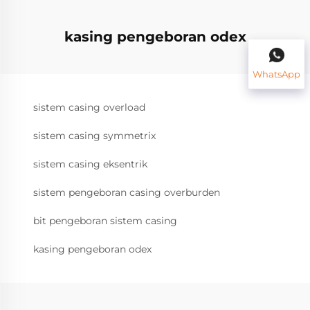
kasing pengeboran odex
WhatsApp
sistem casing overload
sistem casing symmetrix
sistem casing eksentrik
sistem pengeboran casing overburden
bit pengeboran sistem casing
kasing pengeboran odex