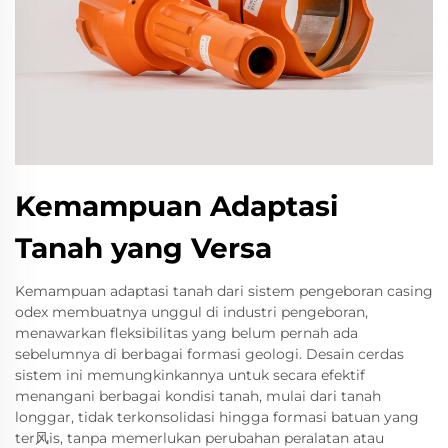
Kemampuan Adaptasi
Tanah yang Versa
Kemampuan adaptasi tanah dari sistem pengeboran casing
odex membuatnya unggul di industri pengeboran,
menawarkan fleksibilitas yang belum pernah ada
sebelumnya di berbagai formasi geologi. Desain cerdas
sistem ini memungkinkannya untuk secara efektif
menangani berbagai kondisi tanah, mulai dari tanah
longgar, tidak terkonsolidasi hingga formasi batuan yang
ter风is, tanpa memerlukan perubahan peralatan atau