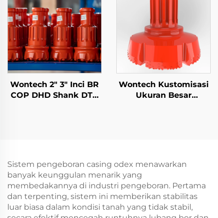
Geotermal
Wontech 2" 3" Inci BR
Wontech Kustomisasi
COP DHD Shank DTH
Ukuran Besar
Tombol Pemotong Bor
Diameter Lubang Bor
untuk Penambangan
18" 24" 32" Inci Bit Bor
dan Pengeboran
DTH untuk
Pengeboran Tiang
Pondasi Sumur
Sistem pengeboran casing odex menawarkan
banyak keunggulan menarik yang
membedakannya di industri pengeboran. Pertama
dan terpenting, sistem ini memberikan stabilitas
luar biasa dalam kondisi tanah yang tidak stabil,
secara efektif mencegah runtuhnya lubang bor dan