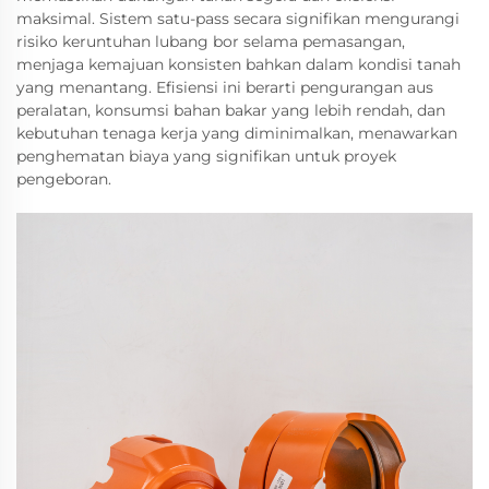
maksimal. Sistem satu-pass secara signifikan mengurangi
risiko keruntuhan lubang bor selama pemasangan,
menjaga kemajuan konsisten bahkan dalam kondisi tanah
yang menantang. Efisiensi ini berarti pengurangan aus
peralatan, konsumsi bahan bakar yang lebih rendah, dan
kebutuhan tenaga kerja yang diminimalkan, menawarkan
penghematan biaya yang signifikan untuk proyek
pengeboran.