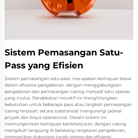
Sistem Pemasangan Satu-
Pass yang Efisien
Sistem pemasangan satu-pass merupakan kemajuan besar
dalam efisiensi pengeboran, dengan menggabungkan
pengeboran dan pemasangan casing menjadi satu operasi
yang mulus. Pendekatan inovatif ini menghilangkan
kebutuhan untuk beberapa pass atau langkah pemasangan
casing terpisah, secara substansial mengurangi jadwal
proyek dan biaya operasional. Desain sistem ini
memungkinkan kemajuan berkelanjutan, dengan casing
mengikuti langsung di belakang rangkaian pengeboran,
memastikan dukungan tanah segera dan efisiensi