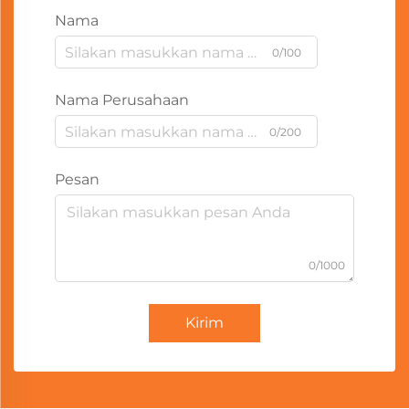
Nama
0/100
Nama Perusahaan
0/200
Pesan
0/1000
Kirim