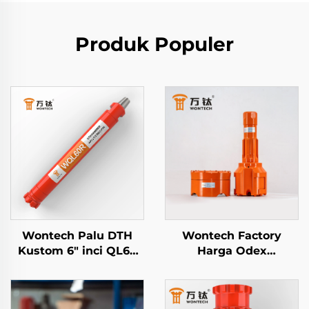
Produk Populer
Wontech Palu DTH
Wontech Factory
Kustom 6" inci QL60
Harga Odex
DHD360 SD60 API 3 1/2
Symmetrix Casing
REG PIN untuk sumur
DTH Bit untuk sumur
air dan peledakan
air Pengeboran