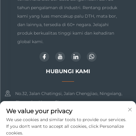
tahun pengalaman di industri. Rentang produk
kami yang luas mencakup palu DTH, mata bor,
dan lainnya, tersedia di 60+ negara. Jelajahi
produk berkualitas tinggi kami dan kehadiran
global kami.
HUBUNGI KAMI
No.32, Jalan Chatingsi, Jalan Chengjiao, Ningxiang,
Changsha, Hunan, Cina
We value your privacy
+86-17369211460
We use cookies and similar tools to provide our services.
If you don't want to accept all cookies, click Personalize
[email protected]
cookies.