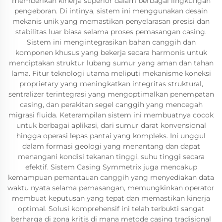
memberikan kinerja superior dalam berbagai lingkungan
pengeboran. Di intinya, sistem ini menggunakan desain
mekanis unik yang memastikan penyelarasan presisi dan
stabilitas luar biasa selama proses pemasangan casing.
Sistem ini mengintegrasikan bahan canggih dan
komponen khusus yang bekerja secara harmonis untuk
menciptakan struktur lubang sumur yang aman dan tahan
lama. Fitur teknologi utama meliputi mekanisme koneksi
proprietary yang meningkatkan integritas struktural,
sentralizer terintegrasi yang mengoptimalkan penempatan
casing, dan perakitan segel canggih yang mencegah
migrasi fluida. Keterampilan sistem ini membuatnya cocok
untuk berbagai aplikasi, dari sumur darat konvensional
hingga operasi lepas pantai yang kompleks. Ini unggul
dalam formasi geologi yang menantang dan dapat
menangani kondisi tekanan tinggi, suhu tinggi secara
efektif. Sistem Casing Symmetrix juga mencakup
kemampuan pemantauan canggih yang menyediakan data
waktu nyata selama pemasangan, memungkinkan operator
membuat keputusan yang tepat dan memastikan kinerja
optimal. Solusi komprehensif ini telah terbukti sangat
berharga di zona kritis di mana metode casing tradisional