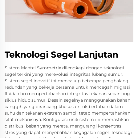
Teknologi Segel Lanjutan
Sistem Mantel Symmetrix dilengkapi dengan teknologi
segel terkini yang merevolusi integritas lubang sumur.
Sistem segel inovatif ini mencakup beberapa penghalang
redundan yang bekerja bersama untuk mencegah migrasi
fluida dan mempertahankan integritas tekanan sepanjang
siklus hidup sumur. Desain segelnya menggunakan bahan
canggih yang dirancang khusus untuk bertahan dalam
suhu dan tekanan ekstrem sambil tetap mempertahankan
sifat mekanisnya. Konfigurasi unik sistem ini memastikan
distribusi beban yang merata, mengurangi konsentrasi
stres yang dapat menyebabkan kegagalan segel. Teknologi