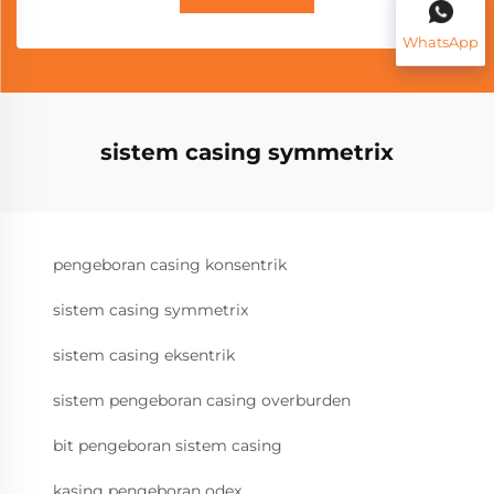
WhatsApp
sistem casing symmetrix
pengeboran casing konsentrik
sistem casing symmetrix
sistem casing eksentrik
sistem pengeboran casing overburden
bit pengeboran sistem casing
kasing pengeboran odex