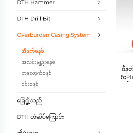
DTH Hammer
DTH Drill Bit
Overburden Casing System
အိုဒက်စနစ်
အလင်းမျဉ်းစနစ်
ဝီနတ
ဘလော့က်စနစ်
ကে이စင
ဝင်းစနစ်
ပို
ခြေရှို့သည်
DTH တံဆိပ်ကြောင်း