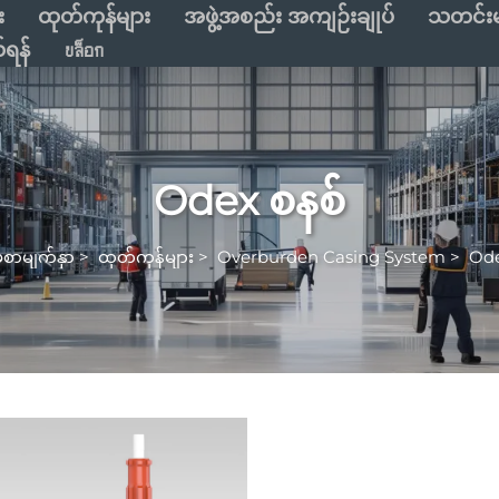
း
ထုတ်ကုန်များ
အဖွဲ့အစည်း အကျဉ်းချုပ်
သတင်းမ
်ရန်
บล็อก
Odex စနစ်
မစာမျက်နှာ
>
ထုတ်ကုန်များ
>
Overburden Casing System
>
Ode