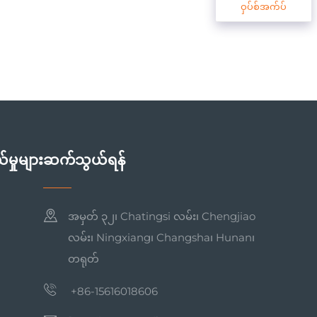
ဝှပ်စ်အက်ပ်
်မှုများ
ဆက်သွယ်ရန်
အမှတ် ၃၂၊ Chatingsi လမ်း၊ Chengjiao
လမ်း၊ Ningxiang၊ Changsha၊ Hunan၊
တရုတ်
+86-15616018606