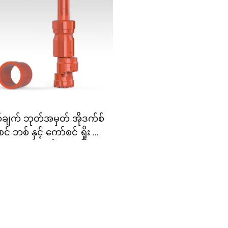
်ချက် ဘုတ်အမှတ် အိုဒက်စ်
် ဘစ် နှင့် ကော်စင် ရှိုး ရှေ့
င်း ရေသံများ ဂျီothermal
လှုပ်ရှားမှုအတွက်