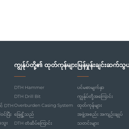
ကျွန်ုပ်တို့၏ ထုတ်ကုန်များ
မြန်မှုန်းချင်းဆက်သွယ
DTH Hammer
ပင်မစာမျက်နှာ
ာ
DTH Drill Bit
ကျွန်ုပ်တို့အကြောင်း
Overburden Casing System
ထုတ်ကုန်များ
ွင် DTH
ဝင်ပြီး
ခြေရှို့သည်
အဖွဲ့အစည်း အကျဉ်းချုပ်
အသွေး
DTH တံဆိပ်ကြောင်း
သတင်းများ