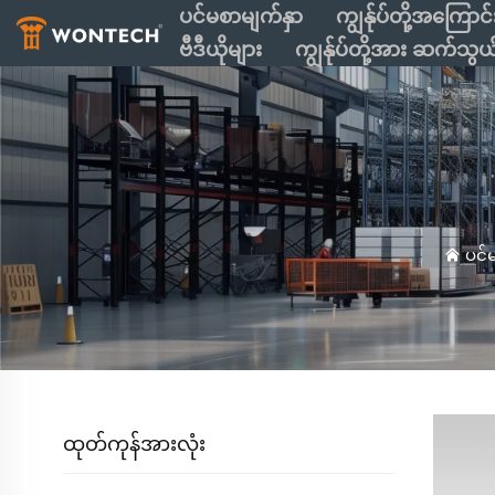
ပင်မစာမျက်နှာ
ကျွန်ုပ်တို့အကြောင်
ဗီဒီယိုများ
ကျွန်ုပ်တို့အား ဆက်သွယ
ပင်
ထုတ်ကုန်အားလုံး