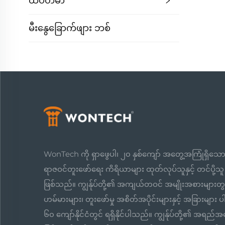
ထိပ်ဟမာ
မီးနွေခြောက်ဖျား ဘစ်
WonTech ကို ရှာဖွေပါ၊ ၂၀ နှစ်ကျော် အတွေ့အကြုံရှိသေ
ရာဇဝင်တူးဖော်ရေး ကိရိယာများ ထုတ်လုပ်သူနှင့် တင်ပို့သူ
ဖြစ်သည်။ ကျွန်ုပ်တို့၏ အကျယ်တဝင် အမျိုးအစားများတ
ဟမ်မားများ၊ တူးဖော်မှု အစိတ်အပိုင်းများနှင့် အခြားများ ပါ
၆၀ ကျော်နိုင်ငံတွင် ရရှိနိုင်ပါသည်။ ကျွန်ုပ်တို့၏ အရည်