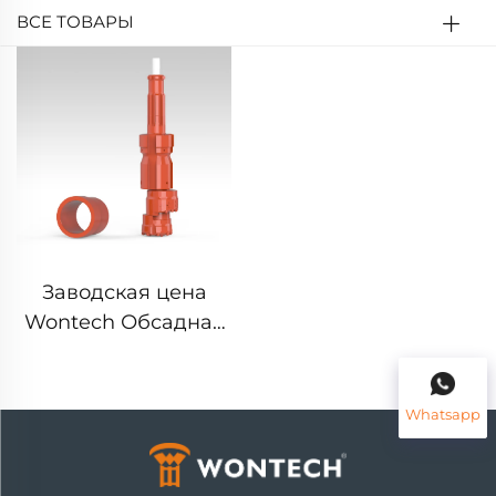
ВСЕ ТОВАРЫ
Заводская цена
Wontech Обсадная
колонна с обсадным
подошвенником
для водяных
Whatsapp
скважин и
геотермального