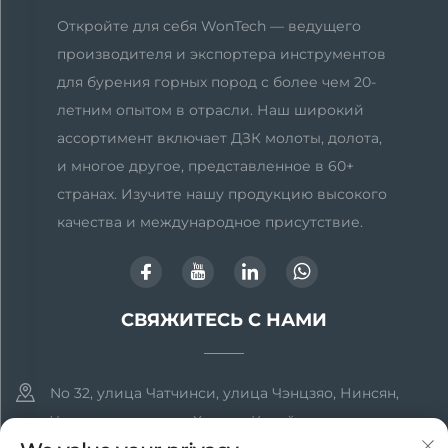
бурения
Откройте для себя WonTech — ведущего
производителя и экспортера инструментов
для бурения горных пород с более чем 20-
летним опытом в отрасли. Наш широкий
ассортимент включает ДЗК молоты, долота,
и многое другое, представленное в 60+
странах. Изучите нашу продукцию высокого
качества и международное присутствие.
СВЯЖИТЕСЬ С НАМИ
No 32, улица Чатчинси, улица Чэнцзяо, Нинсян,
Чанша, провинция Хунань, Китай