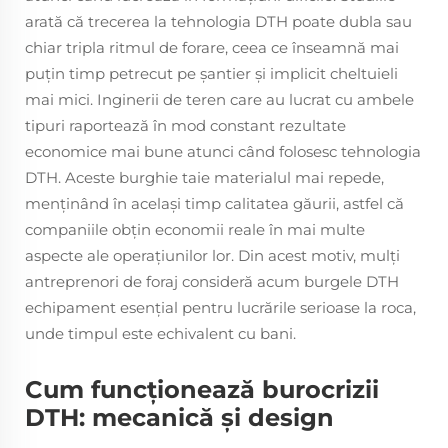
arată că trecerea la tehnologia DTH poate dubla sau
chiar tripla ritmul de forare, ceea ce înseamnă mai
puțin timp petrecut pe șantier și implicit cheltuieli
mai mici. Inginerii de teren care au lucrat cu ambele
tipuri raportează în mod constant rezultate
economice mai bune atunci când folosesc tehnologia
DTH. Aceste burghie taie materialul mai repede,
menținând în același timp calitatea găurii, astfel că
companiile obțin economii reale în mai multe
aspecte ale operațiunilor lor. Din acest motiv, mulți
antreprenori de foraj consideră acum burgele DTH
echipament esențial pentru lucrările serioase la roca,
unde timpul este echivalent cu bani.
Cum funcționează burocrizii
DTH: mecanică și design