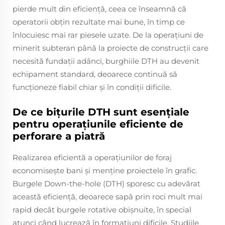
pierde mult din eficiență, ceea ce înseamnă că
operatorii obțin rezultate mai bune, în timp ce
înlocuiesc mai rar piesele uzate. De la operațiuni de
minerit subteran până la proiecte de construcții care
necesită fundații adânci, burghiile DTH au devenit
echipament standard, deoarece continuă să
funcționeze fiabil chiar și în condiții dificile.
De ce bițurile DTH sunt esențiale
pentru operațiunile eficiente de
perforare a piatră
Realizarea eficientă a operațiunilor de foraj
economisește bani și menține proiectele în grafic.
Burgele Down-the-hole (DTH) sporesc cu adevărat
această eficiență, deoarece sapă prin roci mult mai
rapid decât burgele rotative obișnuite, în special
atunci când lucrează în formațiuni dificile. Studiile