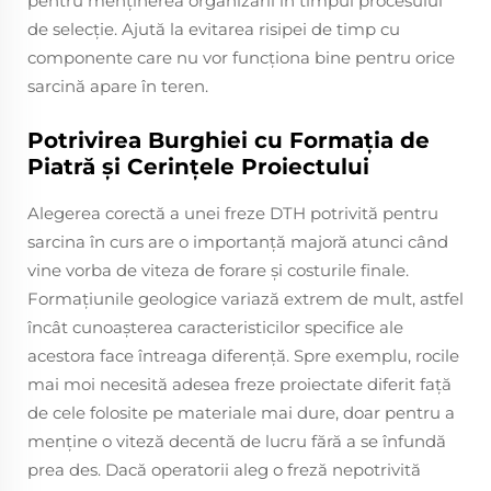
pentru menținerea organizării în timpul procesului
de selecție. Ajută la evitarea risipei de timp cu
componente care nu vor funcționa bine pentru orice
sarcină apare în teren.
Potrivirea Burghiei cu Formația de
Piatră și Cerințele Proiectului
Alegerea corectă a unei freze DTH potrivită pentru
sarcina în curs are o importanță majoră atunci când
vine vorba de viteza de forare și costurile finale.
Formațiunile geologice variază extrem de mult, astfel
încât cunoașterea caracteristicilor specifice ale
acestora face întreaga diferență. Spre exemplu, rocile
mai moi necesită adesea freze proiectate diferit față
de cele folosite pe materiale mai dure, doar pentru a
menține o viteză decentă de lucru fără a se înfundă
prea des. Dacă operatorii aleg o freză nepotrivită