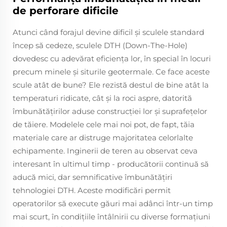
de perforare dificile
Atunci când forajul devine dificil și sculele standard
încep să cedeze, sculele DTH (Down-The-Hole)
dovedesc cu adevărat eficiența lor, în special în locuri
precum minele și siturile geotermale. Ce face aceste
scule atât de bune? Ele rezistă destul de bine atât la
temperaturi ridicate, cât și la roci aspre, datorită
îmbunătățirilor aduse construcției lor și suprafețelor
de tăiere. Modelele cele mai noi pot, de fapt, tăia
materiale care ar distruge majoritatea celorlalte
echipamente. Inginerii de teren au observat ceva
interesant în ultimul timp - producătorii continuă să
aducă mici, dar semnificative îmbunătățiri
tehnologiei DTH. Aceste modificări permit
operatorilor să execute găuri mai adânci într-un timp
mai scurt, în condițiile întâlnirii cu diverse formațiuni