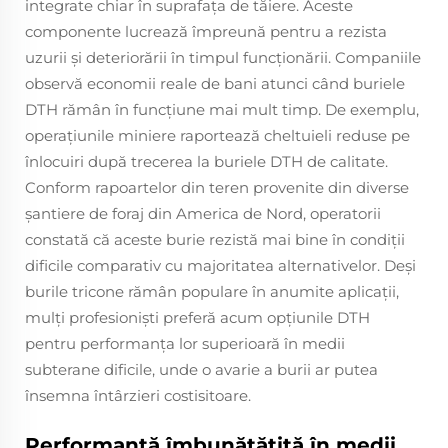
integrate chiar în suprafața de tăiere. Aceste
componente lucrează împreună pentru a rezista
uzurii și deteriorării în timpul funcționării. Companiile
observă economii reale de bani atunci când buriele
DTH rămân în funcțiune mai mult timp. De exemplu,
operațiunile miniere raportează cheltuieli reduse pe
înlocuiri după trecerea la buriele DTH de calitate.
Conform rapoartelor din teren provenite din diverse
șantiere de foraj din America de Nord, operatorii
constată că aceste burie rezistă mai bine în condiții
dificile comparativ cu majoritatea alternativelor. Deși
burile tricone rămân populare în anumite aplicații,
mulți profesioniști preferă acum opțiunile DTH
pentru performanța lor superioară în medii
subterane dificile, unde o avarie a burii ar putea
însemna întârzieri costisitoare.
Performanță îmbunătățită în medii