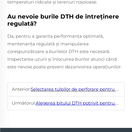
temperaturi ridicate și terenuri roșoioase.
Au nevoie burile DTH de întreținere
regulată?
Da, pentru a garanta performanța optimală,
mentenanța regulată și manipularea
corespunzătoare a burilelor DTH este necesară.
Inspectarea uzurii și înlocuirea burilor atunci când
este nevoie poate preveni dezanvoirea operațiunilor.
Anterior:
Selectarea tulpilor de perforare pentru o eficiență maximă în perforarea piatră dură
Următorul:
Alegerea bitului DTH potrivit pentru proiectul tău de foraj