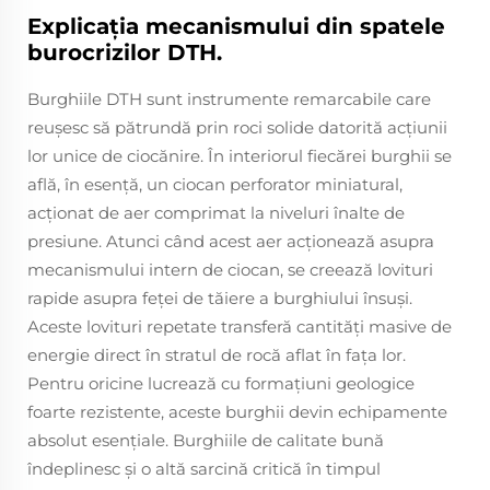
Explicația mecanismului din spatele
burocrizilor DTH.
Burghiile DTH sunt instrumente remarcabile care
reușesc să pătrundă prin roci solide datorită acțiunii
lor unice de ciocănire. În interiorul fiecărei burghii se
află, în esență, un ciocan perforator miniatural,
acționat de aer comprimat la niveluri înalte de
presiune. Atunci când acest aer acționează asupra
mecanismului intern de ciocan, se creează lovituri
rapide asupra feței de tăiere a burghiului însuși.
Aceste lovituri repetate transferă cantități masive de
energie direct în stratul de rocă aflat în fața lor.
Pentru oricine lucrează cu formațiuni geologice
foarte rezistente, aceste burghii devin echipamente
absolut esențiale. Burghiile de calitate bună
îndeplinesc și o altă sarcină critică în timpul