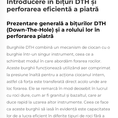
Introducere în bițuri DTH și
perforarea eficientă a piatră
Prezentare generală a bițurilor DTH
(Down-The-Hole) și a rolului lor în
perforarea piatră
Burghiile DTH combină un mecanism de ciocan cu o
burghie într-un singur instrument, ceea ce a
schimbat modul în care abordăm forarea rocilor.
Aceste burghii funcționează utilizând aer comprimat
la presiune înaltă pentru a acționa ciocanul intern,
astfel că forța este transferată direct acolo unde are
loc forarea. Ele se remarcă în mod deosebit în lucrul
cu roci dure, cum ar fi granitul și bazaltul, care ar
duce rapid la uzarea altor instrumente. Ceea ce face
ca aceste burghii să iasă în evidență este capacitatea
lor de a lucra eficient în diferite tipuri de roci fără a