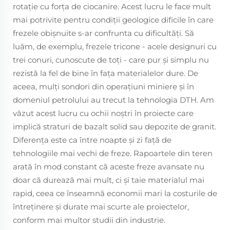
rotație cu forța de ciocanire. Acest lucru le face mult
mai potrivite pentru condiții geologice dificile în care
frezele obișnuite s-ar confrunta cu dificultăți. Să
luăm, de exemplu, frezele tricone - acele designuri cu
trei conuri, cunoscute de toți - care pur și simplu nu
rezistă la fel de bine în fața materialelor dure. De
aceea, mulți sondori din operațiuni miniere și în
domeniul petrolului au trecut la tehnologia DTH. Am
văzut acest lucru cu ochii noștri în proiecte care
implică straturi de bazalt solid sau depozite de granit.
Diferența este ca între noapte și zi față de
tehnologiile mai vechi de freze. Rapoartele din teren
arată în mod constant că aceste freze avansate nu
doar că durează mai mult, ci și taie materialul mai
rapid, ceea ce înseamnă economii mari la costurile de
întreținere și durate mai scurte ale proiectelor,
conform mai multor studii din industrie.