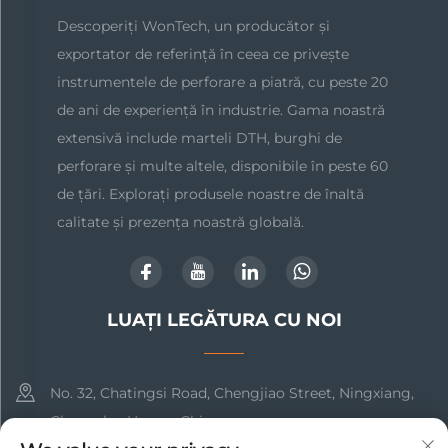
Descoperiți WonTech, un producător și
exportator de referință în ceea ce privește
instrumentele de perforare a piatră, cu peste 20
de ani de experiență în industrie. Gama noastră
extensivă include marteli DTH, burghi de
perforare și multe altele, disponibile în peste 60
de țări. Explorați produsele noastre de înaltă
calitate și prezența noastră globală.
LUAȚI LEGĂTURA CU NOI
No. 32, Chatingsi Road, Chengjiao Street, Ningxiang,
Changsha, Hunan, China