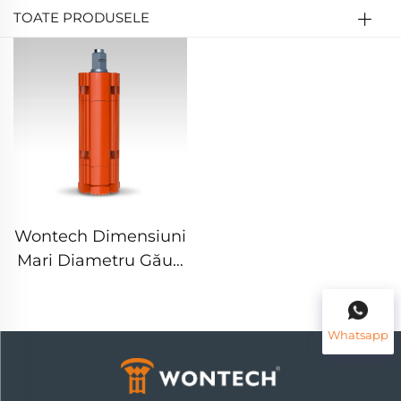
TOATE PRODUSELE
Wontech Dimensiuni
Mari Diametru Găuri
de Perforare Grup de
Perforare Tip Legare
DTH Martel Bit
Whatsapp
pentru Fundații și
Perforare de Pui