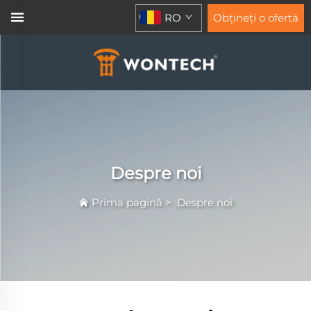
RO
Obțineți o ofertă
Despre noi
Prima pagină
>
Despre noi