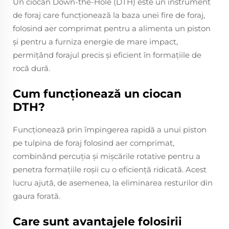
Un ciocan Down-the-Hole (DTH) este un instrument
de foraj care funcționează la baza unei fire de foraj,
folosind aer comprimat pentru a alimenta un piston
și pentru a furniza energie de mare impact,
permițând forajul precis și eficient în formațiile de
rocă dură.
Cum funcţionează un ciocan
DTH?
Funcționează prin împingerea rapidă a unui piston
pe tulpina de foraj folosind aer comprimat,
combinând percuția și mișcările rotative pentru a
penetra formațiile roșii cu o eficiență ridicată. Acest
lucru ajută, de asemenea, la eliminarea resturilor din
gaura forată.
Care sunt avantajele folosirii