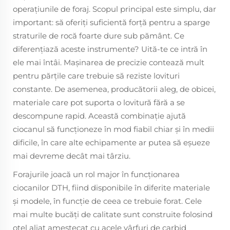
operaţiunile de foraj. Scopul principal este simplu, dar
important: să oferiţi suficientă forţă pentru a sparge
straturile de rocă foarte dure sub pământ. Ce
diferenţiază aceste instrumente? Uită-te ce intră în
ele mai întâi. Mașinarea de precizie contează mult
pentru părțile care trebuie să reziste lovituri
constante. De asemenea, producătorii aleg, de obicei,
materiale care pot suporta o lovitură fără a se
descompune rapid. Această combinaţie ajută
ciocanul să funcţioneze în mod fiabil chiar şi în medii
dificile, în care alte echipamente ar putea să eşueze
mai devreme decât mai târziu.
Forajurile joacă un rol major în funcționarea
ciocanilor DTH, fiind disponibile în diferite materiale
și modele, în funcție de ceea ce trebuie forat. Cele
mai multe bucăţi de calitate sunt construite folosind
oţel aliat amestecat cu acele vârfuri de carbid