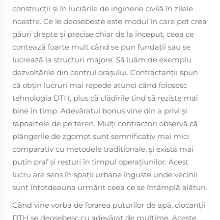
construcții și în lucrările de inginerie civilă în zilele
noastre. Ce le deosebeşte este modul în care pot crea
găuri drepte şi precise chiar de la început, ceea ce
contează foarte mult când se pun fundaţii sau se
lucrează la structuri majore. Să luăm de exemplu
dezvoltările din centrul oraşului. Contractanții spun
că obțin lucruri mai repede atunci când folosesc
tehnologia DTH, plus că clădirile tind să reziste mai
bine în timp. Adevăratul bonus vine din a privi şi
rapoartele de pe teren. Mulţi contractori observă că
plângerile de zgomot sunt semnificativ mai mici
comparativ cu metodele tradiţionale, şi există mai
puţin praf şi resturi în timpul operaţiunilor. Acest
lucru are sens în spații urbane înguste unde vecinii
sunt întotdeauna urmărit ceea ce se întâmplă alături.
Când vine vorba de forarea puţurilor de apă, ciocanţii
DTH se deosebesc cu adevărat de mulţime. Aceste