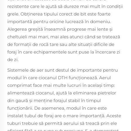
rezistente care le ajută să dureze mai mult în condiţii
grele. Obținerea tipului corect de bit este foarte
importantă pentru oricine lucrează în domeniu.
Alegerea greşită înseamnă progrese mai lente şi
cheltuieli mai mari, mai ales atunci când se tratează
de formaţii de rocă tare sau alte situaţii dificile de
foraj în care echipamentele sunt puse la încercare zi
de zi.
Sistemele de aer sunt destul de importante pentru
modul în care ciocanul DTH funcționează. Aerul
comprimat face mai multe lucruri în acelaşi timp:
alimentează ciocanul, ajută la eliminarea pietrelor
din gaură şi menţine forajul stabil în timpul
funcţionării. De asemenea, modul în care este
instalat tubul de foraj are o mare importanţă. Aceste
tuburi trebuie să permită aerului să treacă prin ele
eficient fără a se rupe sub presiune. S-a demonstrat