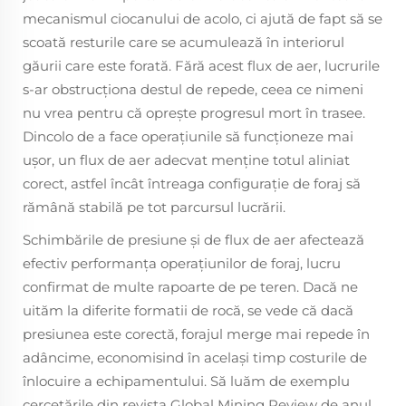
mecanismul ciocanului de acolo, ci ajută de fapt să se
scoată resturile care se acumulează în interiorul
găurii care este forată. Fără acest flux de aer, lucrurile
s-ar obstrucționa destul de repede, ceea ce nimeni
nu vrea pentru că oprește progresul mort în trasee.
Dincolo de a face operaţiunile să funcţioneze mai
uşor, un flux de aer adecvat menţine totul aliniat
corect, astfel încât întreaga configuraţie de foraj să
rămână stabilă pe tot parcursul lucrării.
Schimbările de presiune şi de flux de aer afectează
efectiv performanţa operaţiunilor de foraj, lucru
confirmat de multe rapoarte de pe teren. Dacă ne
uităm la diferite formatii de rocă, se vede că dacă
presiunea este corectă, forajul merge mai repede în
adâncime, economisind în acelaşi timp costurile de
înlocuire a echipamentului. Să luăm de exemplu
cercetările din revista Global Mining Review de anul