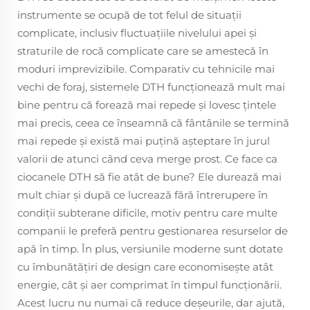
instrumente se ocupă de tot felul de situaţii
complicate, inclusiv fluctuaţiile nivelului apei şi
straturile de rocă complicate care se amestecă în
moduri imprevizibile. Comparativ cu tehnicile mai
vechi de foraj, sistemele DTH funcționează mult mai
bine pentru că forează mai repede și lovesc țintele
mai precis, ceea ce înseamnă că fântânile se termină
mai repede și există mai puțină așteptare în jurul
valorii de atunci când ceva merge prost. Ce face ca
ciocanele DTH să fie atât de bune? Ele durează mai
mult chiar și după ce lucrează fără întrerupere în
condiții subterane dificile, motiv pentru care multe
companii le preferă pentru gestionarea resurselor de
apă în timp. În plus, versiunile moderne sunt dotate
cu îmbunătăţiri de design care economiseşte atât
energie, cât şi aer comprimat în timpul funcţionării.
Acest lucru nu numai că reduce deșeurile, dar ajută,