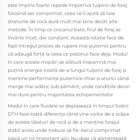
este împins foarte repede împotriva tulpinii de foraj
folosind aer comprimat, ceea ce îi ajută să taie
straturile de rocă dură mult mai bine decât alte
metode. În timp ce ciocanul bate, firul de foraj se
învârte încet, dar constant. Această rotaţie face de
fapt întregul proces de rupere mai puternic pentru
că adaugă forţă la ceea ce pistonul face deja. Modul
în care aceste mișcări se alătură înseamnă mai
puțină energie irosită de-a lungul tulpinii de foraj și
menține performanțe puternice chiar și atunci când
merge mai adânc sub pământ, unde condițiile devin
mai dure pentru majoritatea echipamentelor.
Modul în care fluidele se deplasează în timpul forării
DTH face toată diferența când vine vorba de a scăpa
de aceste tăieturi de rocă și de a menține forajul
stabil acolo unde trebuie să fie. Aerul comprimat
joacă un rol important aici. Nu doar că alimentează