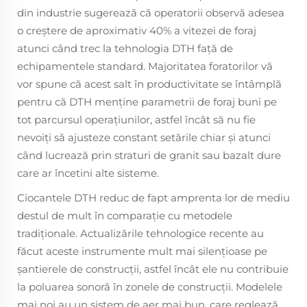
din industrie sugerează că operatorii observă adesea
o creștere de aproximativ 40% a vitezei de foraj
atunci când trec la tehnologia DTH față de
echipamentele standard. Majoritatea foratorilor vă
vor spune că acest salt în productivitate se întâmplă
pentru că DTH menține parametrii de foraj buni pe
tot parcursul operațiunilor, astfel încât să nu fie
nevoiți să ajusteze constant setările chiar și atunci
când lucrează prin straturi de granit sau bazalt dure
care ar încetini alte sisteme.
Ciocantele DTH reduc de fapt amprenta lor de mediu
destul de mult în comparație cu metodele
tradiționale. Actualizările tehnologice recente au
făcut aceste instrumente mult mai silenţioase pe
şantierele de construcţii, astfel încât ele nu contribuie
la poluarea sonoră în zonele de construcţii. Modelele
mai noi au un sistem de aer mai bun, care reglează