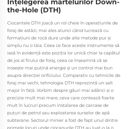
Înțelegerea martelurilor Down-
the-Hole (DTH)
Ciocantele DTH joacă un rol cheie în operaţiunile de
foraj de astăzi, mai ales atunci când lucrează cu
formaţiuni de rocă dure unde alte metode pur şi
simplu nu o tăia. Ceea ce face aceste instrumente să
iasă în evidență este poziția lor unică chiar la capătul
de jos al firului de foraj, ceea ce înseamnă că se
irosește mai puțină energie și un control mai bun
asupra direcției orificiului. Comparativ cu tehnicile de
foraj mai vechi, tehnologia DTH reprezintă un salt
major în față. Vorbim despre găuri mai adânci şi o
precizie mult mai mare, ceva care contează foarte
mult în lucruri precum instalarea de carcase de
puţuri de petrol sau exploatarea surselor de apă
subterane. Sectorul minier a fost de fapt unul dintre
primele locuri unde ciocanurile DTH au luat-o la o