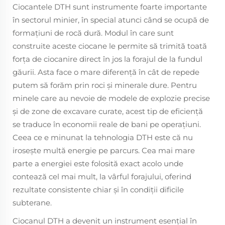
Ciocantele DTH sunt instrumente foarte importante
în sectorul minier, în special atunci când se ocupă de
formațiuni de rocă dură. Modul în care sunt
construite aceste ciocane le permite să trimită toată
forţa de ciocanire direct în jos la forajul de la fundul
găurii. Asta face o mare diferenţă în cât de repede
putem să forăm prin roci şi minerale dure. Pentru
minele care au nevoie de modele de explozie precise
şi de zone de excavare curate, acest tip de eficienţă
se traduce în economii reale de bani pe operaţiuni.
Ceea ce e minunat la tehnologia DTH este că nu
iroseşte multă energie pe parcurs. Cea mai mare
parte a energiei este folosită exact acolo unde
contează cel mai mult, la vârful forajului, oferind
rezultate consistente chiar şi în condiţii dificile
subterane.
Ciocanul DTH a devenit un instrument esențial în