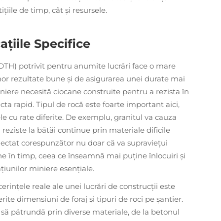
țiile de timp, cât și resursele.
ațiile Specifice
TH) potrivit pentru anumite lucrări face o mare
or rezultate bune și de asigurarea unei durate mai
iere necesită ciocane construite pentru a rezista în
ecta rapid. Tipul de rocă este foarte important aici,
le cu rate diferite. De exemplu, granitul va cauza
reziste la bătăi continue prin materiale dificile
lectat corespunzător nu doar că va supraviețui
ine în timp, ceea ce înseamnă mai puține înlocuiri și
iunilor miniere esențiale.
rințele reale ale unei lucrări de construcții este
ite dimensiuni de foraj și tipuri de roci pe șantier.
să pătrundă prin diverse materiale, de la betonul