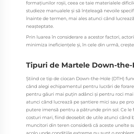
formațiunilor roșii, ceea ce taie materialele dific
studieze manualele și să înțeleagă nevoile specifi
înainte de termen, mai ales atunci când lucreaz
neașteptate.
Prin luarea în considerare a acestor factori, actor
minimiza ineficiențele și, în cele din urmă, crește
Tipuri de Martele Down-the-
Știind ce tip de ciocan Down-the-Hole (DTH) fun
când alegi echipamentul pentru lucrări de forare
pentru găuri mai puțin adânci și pentru roci mai
atunci când lucrează pe șantiere mici sau pe pr
putere imensă pentru a pătrunde prin sol. Ce le f
costuri mari, fiind deosebit de utile atunci când
muncitori din teren consideră că aceste unelte sun
acolo unde condițiile extreme nu sunt o problem