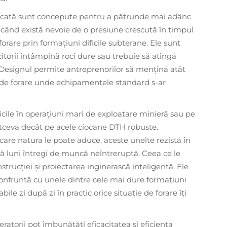
dicată sunt concepute pentru a pătrunde mai adânc
i când există nevoie de o presiune crescută în timpul
 forare prin formațiuni dificile subterane. Ele sunt
citorii întâmpină roci dure sau trebuie să atingă
. Designul permite antreprenorilor să mențină atât
cile de forare unde echipamentele standard s-ar
icile în operațiuni mari de exploatare minieră sau pe
tceva decât pe acele ciocane DTH robuste.
 care natura le poate aduce, aceste unelte rezistă în
upă luni întregi de muncă neîntreruptă. Ceea ce le
nstrucției și proiectarea inginerască inteligentă. Ele
confruntă cu unele dintre cele mai dure formațiuni
bile zi după zi în practic orice situație de forare îți
eratorii pot îmbunătăți eficacitatea și eficiența