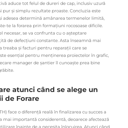
ivă aduce tot felul de dureri de cap, inclusiv uzură
i pur și simplu rezultate proaste. Concluzia este
 și adesea determină amânarea termenelor limită,
-te la forarea prin formațiuni rocosoase dificile.
l necesar, se va confrunta cu o așteptare
țită de defecțiuni constante. Asta înseamnă mai
a treaba și facturi pentru reparații care se
te esențial pentru menținerea proiectelor în grafic,
fiecare manager de șantier îl cunoaște prea bine
răbite.
rare atunci când se alege un
ii de Forare
H) face o diferență reală în finalizarea cu succes a
l cea mai importantă considerentă, deoarece afectează
utilizare înainte de a necesita înlocuirea. Atunci când