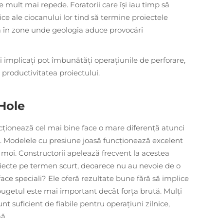
ile mult mai repede. Foratorii care își iau timp să
ce ale ciocanului lor tind să termine proiectele
ă în zone unde geologia aduce provocări
ii implicați pot îmbunătăți operațiunile de perforare,
 productivitatea proiectului.
Hole
cționează cel mai bine face o mare diferență atunci
. Modelele cu presiune joasă funcționează excelent
 moi. Constructorii apelează frecvent la acestea
oiecte pe termen scurt, deoarece nu au nevoie de o
ace speciali? Ele oferă rezultate bune fără să implice
 bugetul este mai important decât forța brută. Mulți
t suficient de fiabile pentru operațiuni zilnice,
ă.