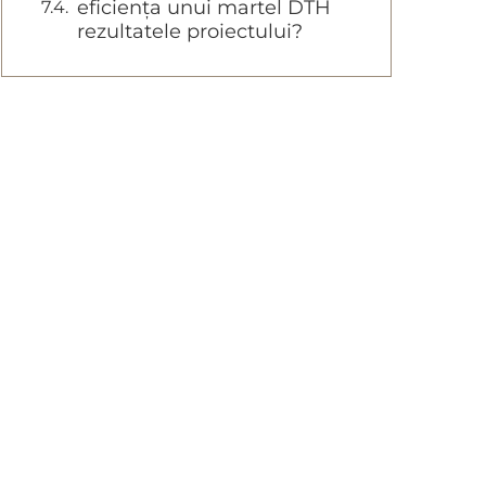
eficiența unui martel DTH
rezultatele proiectului?