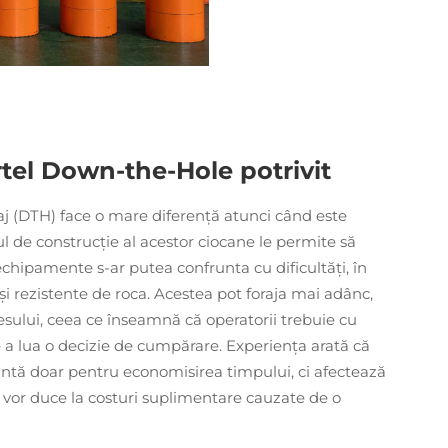
tel Down-the-Hole potrivit
aj (DTH) face o mare diferență atunci când este
dul de construcție al acestor ciocane le permite să
te echipamente s-ar putea confrunta cu dificultăți, în
 și rezistente de roca. Acestea pot foraja mai adânc,
ului, ceea ce înseamnă că operatorii trebuie cu
e a lua o decizie de cumpărare. Experiența arată că
antă doar pentru economisirea timpului, ci afectează
au vor duce la costuri suplimentare cauzate de o