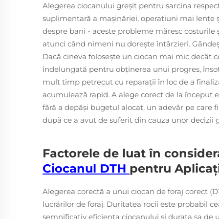
Alegerea ciocanului greșit pentru sarcina respect
suplimentară a mașinăriei, operațiuni mai lente ș
despre bani - aceste probleme măresc costurile
atunci când nimeni nu dorește întârzieri. Gândește
Dacă cineva folosește un ciocan mai mic decât ce
îndelungată pentru obținerea unui progres, înso
mult timp petrecut cu reparații în loc de a finaliz
acumulează rapid. A alege corect de la început es
fără a depăși bugetul alocat, un adevăr pe care 
după ce a avut de suferit din cauza unor decizii g
Factorele de luat în conside
Ciocanul DTH
pentru Aplicaț
Alegerea corectă a unui ciocan de foraj corect (DT
lucrărilor de foraj. Duritatea rocii este probabi
semnificativ eficiența ciocanului și durata sa de 