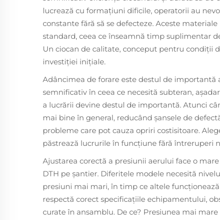
lucrează cu formațiuni dificile, operatorii au nevo
constante fără să se defecteze. Aceste materiale
standard, ceea ce înseamnă timp suplimentar de n
Un ciocan de calitate, conceput pentru condiții d
investiției inițiale.
Adâncimea de forare este destul de importantă a
semnificativ în ceea ce necesită subteran, așadar
a lucrării devine destul de importantă. Atunci câ
mai bine în general, reducând șansele de defectăr
probleme care pot cauza opriri costisitoare. Aleg
păstrează lucrurile în funcțiune fără întreruperi
Ajustarea corectă a presiunii aerului face o mare
DTH pe șantier. Diferitele modele necesită nivelu
presiuni mai mari, în timp ce altele funcționează
respectă corect specificațiile echipamentului, obs
curate în ansamblu. De ce? Presiunea mai mare 