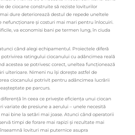
ie de ciocane construite să reziste loviturilor
 mai dure deteriorează destul de repede uneltele
efuncționare și costuri mai mari pentru înlocuiri.
ificile, va economisi bani pe termen lung, în ciuda
tunci când alegi echipamentul. Proiectele diferă
 potrivirea ratingului ciocanului cu adâncimea reală
nd acestea se potrivesc corect, uneltea funcționează
i ulterioare. Nimeni nu își dorește astfel de
erea ciocanului potrivit pentru adâncimea lucrării
 neașteptate pe parcurs.
 diferență în ceea ce privește eficiența unui ciocan
ri variate de presiune a aerului – unele necesită
 mai bine la setări mai joase. Atunci când operatorii
ervă timpi de forare mai rapizi și rezultate mai
înseamnă lovituri mai puternice asupra