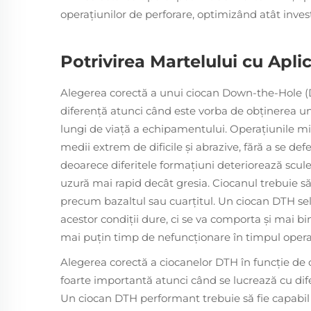
operațiunilor de perforare, optimizând atât investi
Potrivirea Martelului cu Aplic
Alegerea corectă a unui ciocan Down-the-Hole (D
diferență atunci când este vorba de obținerea un
lungi de viață a echipamentului. Operațiunile min
medii extrem de dificile și abrazive, fără a se def
deoarece diferitele formațiuni deteriorează scule
uzură mai rapid decât gresia. Ciocanul trebuie să 
precum bazaltul sau cuarțitul. Un ciocan DTH se
acestor condiții dure, ci se va comporta și mai b
mai puțin timp de nefuncționare în timpul operaț
Alegerea corectă a ciocanelor DTH în funcție de ce
foarte importantă atunci când se lucrează cu difer
Un ciocan DTH performant trebuie să fie capabil 