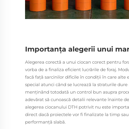
Importanța alegerii unui mar
Alegerea corectă a unui ciocan corect pentru for
vorba de a finaliza eficient lucrările de foraj. Mo
facă față sarcinilor dificile în condiții în care al
special atunci când se lucrează la straturile dure
menținând totodată un control bun asupra proces
adevărat să cunoască detalii relevante înainte d
alegerea ciocanului DTH potrivit nu este import
direct dacă proiectele vor fi finalizate la timp s
performanță slabă.