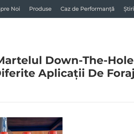
pre Noi
Produse
Caz de Performanță
Știri
artelul Down-The-Hole 
iferite Aplicații De Fora