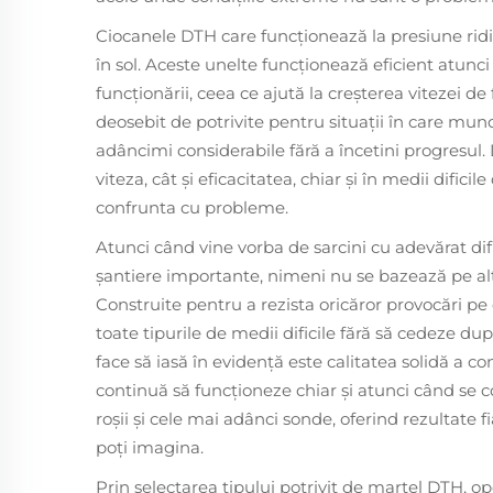
Ciocanele DTH care funcționează la presiune ri
în sol. Aceste unelte funcționează eficient atunc
funcționării, ceea ce ajută la creșterea vitezei de
deosebit de potrivite pentru situații în care mun
adâncimi considerabile fără a încetini progresul
viteza, cât și eficacitatea, chiar și în medii difi
confrunta cu probleme.
Atunci când vine vorba de sarcini cu adevărat dif
șantiere importante, nimeni nu se bazează pe al
Construite pentru a rezista oricăror provocări pe
toate tipurile de medii dificile fără să cedeze d
face să iasă în evidență este calitatea solidă a co
continuă să funcționeze chiar și atunci când se 
roșii și cele mai adânci sonde, oferind rezultate fia
poți imagina.
Prin selectarea tipului potrivit de martel DTH, op