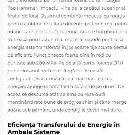
când evaluează performanţa forării. Cu tehnologia
Top Hammer, impactul vine de la capătul superior al
firului de foraj. Sistemul combină impactul cu rotaţia
pentru a obţine rezultate decente pe teren mai puţin
adânc, care ţine bine împreună. Aceste burghiuri tind
să treacă prin lucruri mai moi mai repede pentru că
energia este transferată în jos aceste tije scurte destul
de eficient. Funcţionează foarte bine în roci cu
duritate sub 200 MPa. Pe de altă parte, forarea DTH
pune ciocanul real chiar lângă bit. Această
configuraţie înseamnă că cea mai mare parte a
energiei ajunge la ţintă fără a se pierde pe drum. De
aceea se descurcă atât de bine cu roca dură,
menţinând rate bune de progres chiar şi când merge
adânc sub pământ, unde condiţiile devin mai dure.
Eficiența Transferului de Energie în
Ambele Sisteme