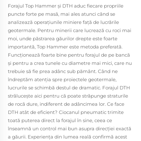
Forajul Top Hammer și DTH aduc fiecare propriile
puncte forte pe masă, mai ales atunci când se
analizează operațiunile miniere față de lucrările
geotermale. Pentru minerii care lucrează cu roci mai
moi, unde păstrarea găurilor drepte este foarte
importantă, Top Hammer este metoda preferată.
Funcţionează foarte bine pentru forajul de pe bancă
şi pentru a crea tunele cu diametre mai mici, care nu
trebuie să fie prea adânc sub pământ. Când ne
îndreptăm atenţia spre proiectele geotermale,
lucrurile se schimbă destul de dramatic. Forajul DTH
străluceşte aici pentru că poate străpunge straturile
de rocă dure, indiferent de adâncimea lor. Ce face
DTH atât de eficient? Ciocanul pneumatic trimite
toată puterea direct la forajul în sine, ceea ce
înseamnă un control mai bun asupra direcţiei exactă
a găurii. Experienţa din lumea reală confirmă acest