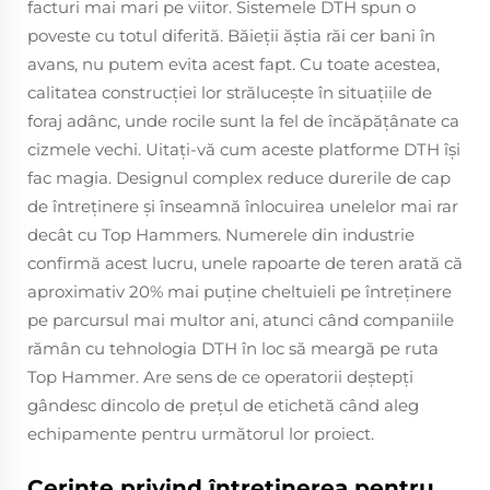
facturi mai mari pe viitor. Sistemele DTH spun o
poveste cu totul diferită. Băieţii ăştia răi cer bani în
avans, nu putem evita acest fapt. Cu toate acestea,
calitatea construcţiei lor străluceşte în situaţiile de
foraj adânc, unde rocile sunt la fel de încăpăţânate ca
cizmele vechi. Uitaţi-vă cum aceste platforme DTH îşi
fac magia. Designul complex reduce durerile de cap
de întreţinere şi înseamnă înlocuirea unelelor mai rar
decât cu Top Hammers. Numerele din industrie
confirmă acest lucru, unele rapoarte de teren arată că
aproximativ 20% mai puține cheltuieli pe întreținere
pe parcursul mai multor ani, atunci când companiile
rămân cu tehnologia DTH în loc să meargă pe ruta
Top Hammer. Are sens de ce operatorii deştepţi
gândesc dincolo de preţul de etichetă când aleg
echipamente pentru următorul lor proiect.
Cerințe privind întreținerea pentru