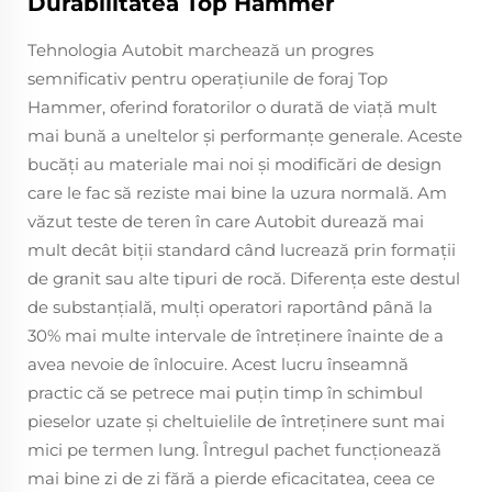
Durabilitatea Top Hammer
Tehnologia Autobit marchează un progres
semnificativ pentru operaţiunile de foraj Top
Hammer, oferind foratorilor o durată de viaţă mult
mai bună a uneltelor şi performanţe generale. Aceste
bucăţi au materiale mai noi şi modificări de design
care le fac să reziste mai bine la uzura normală. Am
văzut teste de teren în care Autobit durează mai
mult decât biţii standard când lucrează prin formaţii
de granit sau alte tipuri de rocă. Diferența este destul
de substanțială, mulți operatori raportând până la
30% mai multe intervale de întreținere înainte de a
avea nevoie de înlocuire. Acest lucru înseamnă
practic că se petrece mai puţin timp în schimbul
pieselor uzate şi cheltuielile de întreţinere sunt mai
mici pe termen lung. Întregul pachet funcţionează
mai bine zi de zi fără a pierde eficacitatea, ceea ce