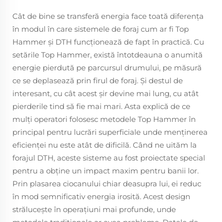
Cât de bine se transferă energia face toată diferența
în modul în care sistemele de foraj cum ar fi Top
Hammer și DTH funcționează de fapt în practică. Cu
setările Top Hammer, există întotdeauna o anumită
energie pierdută pe parcursul drumului, pe măsură
ce se deplasează prin firul de foraj. Și destul de
interesant, cu cât acest șir devine mai lung, cu atât
pierderile tind să fie mai mari. Asta explică de ce
mulţi operatori folosesc metodele Top Hammer în
principal pentru lucrări superficiale unde menţinerea
eficienţei nu este atât de dificilă. Când ne uităm la
forajul DTH, aceste sisteme au fost proiectate special
pentru a obține un impact maxim pentru banii lor.
Prin plasarea ciocanului chiar deasupra lui, ei reduc
în mod semnificativ energia irosită. Acest design
străluceşte în operaţiuni mai profunde, unde