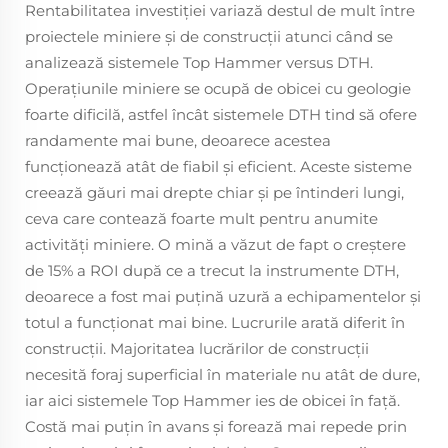
Rentabilitatea investiției variază destul de mult între
proiectele miniere și de construcții atunci când se
analizează sistemele Top Hammer versus DTH.
Operațiunile miniere se ocupă de obicei cu geologie
foarte dificilă, astfel încât sistemele DTH tind să ofere
randamente mai bune, deoarece acestea
funcționează atât de fiabil și eficient. Aceste sisteme
creează găuri mai drepte chiar și pe întinderi lungi,
ceva care contează foarte mult pentru anumite
activități miniere. O mină a văzut de fapt o creștere
de 15% a ROI după ce a trecut la instrumente DTH,
deoarece a fost mai puțină uzură a echipamentelor și
totul a funcționat mai bine. Lucrurile arată diferit în
construcţii. Majoritatea lucrărilor de construcţii
necesită foraj superficial în materiale nu atât de dure,
iar aici sistemele Top Hammer ies de obicei în faţă.
Costă mai puțin în avans și forează mai repede prin