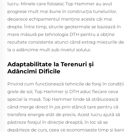
lucru. Minele care folosesc Top Hammer au avut
progrese mult mai bune în construcţia tunelurilor,
deoarece echipamentul menţine aceste căi mai
drepte. Între timp, siturile geotermale se bazează în
mare măsură pe tehnologia DTH pentru a obține
rezultate consistente atunci când extrag miezurile de
la o adâncime mult sub nivelul solului.
Adaptabilitate la Terenuri și
Adâncimi Dificile
Privind cum funcţionează tehnicile de foraj în condiţii
grele de sol, Top Hammer şi DTH aduc fiecare ceva
special la masă. Top Hammer tinde să strălucească
când merge direct în jos prin stâncă tare pentru că
transfera energie atât de precis. Acest lucru ajută să
păstreze forajul în direcţie dreaptă, în loc să se
depărteze de curs, ceea ce economiseşte timp şi bani