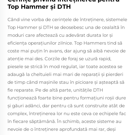
Top Hammer și DTH
Când vine vorba de cerinţele de întreţinere, sistemele
Top Hammer şi DTH se deosebesc una de cealaltă în
moduri care afectează cu adevărat durata lor şi
eficienţa operaţiunilor zilnice. Top Hammers tind să
coste mai puţin în avans, dar ajung să aibă nevoie de
atenţie mai des. Corzile de foraj se uzură rapid,
piesele se strică în mod regulat, iar toate acestea se
adaugă la cheltuieli mai mari de reparaţii şi pierderi
de timp când maşinile stau în picioare şi aşteaptă să
fie reparate. Pe de altă parte, unitățile DTH
funcționează foarte bine pentru formațiuni roșii dure
și găuri adânci, dar pentru că sunt construite atât de
complex, întreținerea lor nu este ceva ce echipele fac
în fiecare săptămână. În schimb, aceste sisteme au
nevoie de o întreținere aprofundată mai rar, deși