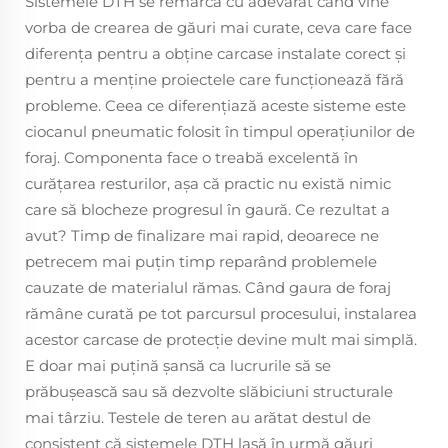
Sistemele DTH se remarcă cu adevărat când vine
vorba de crearea de găuri mai curate, ceva care face
diferența pentru a obține carcase instalate corect și
pentru a menține proiectele care funcționează fără
probleme. Ceea ce diferenţiază aceste sisteme este
ciocanul pneumatic folosit în timpul operaţiunilor de
foraj. Componenta face o treabă excelentă în
curăţarea resturilor, aşa că practic nu există nimic
care să blocheze progresul în gaură. Ce rezultat a
avut? Timp de finalizare mai rapid, deoarece ne
petrecem mai puţin timp reparând problemele
cauzate de materialul rămas. Când gaura de foraj
rămâne curată pe tot parcursul procesului, instalarea
acestor carcase de protecţie devine mult mai simplă.
E doar mai puţină şansă ca lucrurile să se
prăbuşească sau să dezvolte slăbiciuni structurale
mai târziu. Testele de teren au arătat destul de
consistent că sistemele DTH lasă în urmă găuri