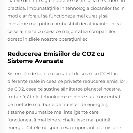
Datele din întreaga industrie susțin ceea ce vedem în
practică. Îmbunătățirile în tehnologia ciocanilor fac în
mod clar forajul să funcționeze mai curat și să
consume mai puțin combustibil decât înainte, ceea
ce se aliniază cu ceea ce majoritatea companiilor
doresc în zilele noastre operațiuni ec
Reducerea Emisiilor de CO2 cu
Sisteme Avansate
Sistemele de foraj cu ciocanul de sus şi cu DTH fac
diferenţe reale în ceea ce priveşte reducerea emisiilor
de CO2, ceea ce susţine sănătatea planetei noastre.
Îmbunătăţirile tehnologice recente s-au concentrat
pe metode mai bune de transfer de energie şi
sisteme pneumatice mai inteligente care
funcţionează mai bine şi cheltuiesc mai puţină
energie. Cifrele ne spun ceva important: o emisiune