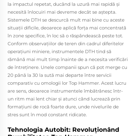
la impactul repetat, ducând la uzură mai rapidă și
necesită înlocuiri mai devreme decât se aștepta.
Sistemele DTH se descurcă mult mai bine cu aceste
situaţii dificile, deoarece aplică forţa mai concentrată
în zone specifice, în loc să o răspândească peste tot.
Conform observațiilor de teren din cadrul diferitelor
operațiuni miniere, instrumentele DTH tind să
rămână mai mult timp înainte de a necesita verificări
de întreținere. Unele companii spun că pot merge cu
20 până la 30 la sută mai departe între servicii
comparativ cu omologii lor Top Hammer. Acest lucru
are sens, deoarece instrumentele îmbătrânesc într-
un ritm mai lent chiar și atunci când lucrează prin
formațiuni de rocă foarte dure, unde nivelurile de
stres sunt în mod constant ridicate.
Tehnologia Autobit: Revoluționând