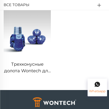
ВСЕ ТОВАРЫ
Трехконусные
долота Wontech для
бурения взрывных
скважин в
горнодобывающей
Whatsapp
промышленности