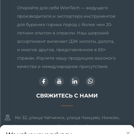
Откройте для себя WonTech — ведущего
производителя и экспортера инструментов
для бурения горных пород с более чем 20-
летним опытом в отрасли. Наш широкий
ассортимент включает ДЗК молоты, долота,
и многое другое, представленное в 60+
странах. Изучите нашу продукцию высокого
качества и международное присутствие.
СВЯЖИТЕСЬ С НАМИ
No 32, улица Чатчинси, улица Чэнцзяо, Нинсян,
Чанша, провинция Хунань, Китай