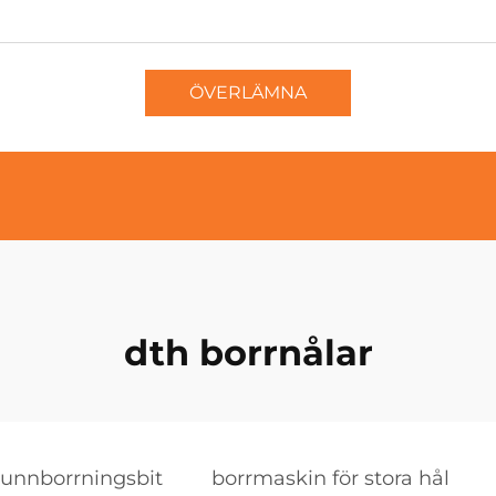
ÖVERLÄMNA
dth borrnålar
runnborrningsbit
borrmaskin för stora hål