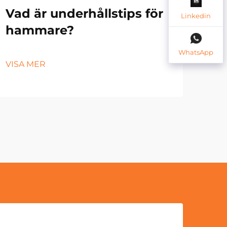
Vad är underhållstips för
Un
Linkedin
hammare?
vi
li
WhatsApp
VISA MER
VIS