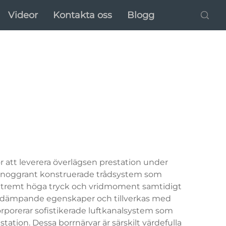
Videor
Kontakta oss
Blogg
att leverera överlägsen prestation under
ed noggrant konstruerade trådsystem som
a extremt höga tryck och vridmoment samtidigt
adedämpande egenskaper och tillverkas med
korporerar sofistikerade luftkanalsystem som
ation. Dessa borrnärvar är särskilt värdefulla