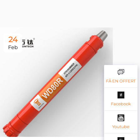
24
2
Feb
Fe
FÅ EN OFFERT
Facebook
Youtube