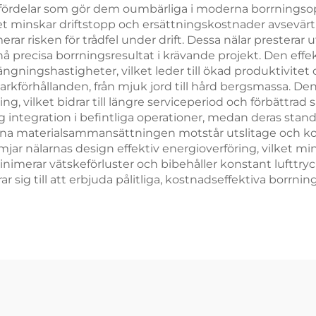
rdelar som gör dem oumbärliga i moderna borrningsopera
et minskar driftstopp och ersättningskostnader avsevär
rar risken för trådfel under drift. Dessa nälar presterar 
å precisa borrningsresultat i krävande projekt. Den effe
gningshastigheter, vilket leder till ökad produktivitet
 markförhållanden, från mjuk jord till hård bergsmassa. D
g, vilket bidrar till längre serviceperiod och förbättrad
 integration i befintliga operationer, medan deras sta
sna materialsammansättningen motstår utslitage och korr
jar nälarnas design effektiv energioverföring, vilket m
merar vätskeförluster och bibehåller konstant lufttryck
r sig till att erbjuda pålitliga, kostnadseffektiva borrn