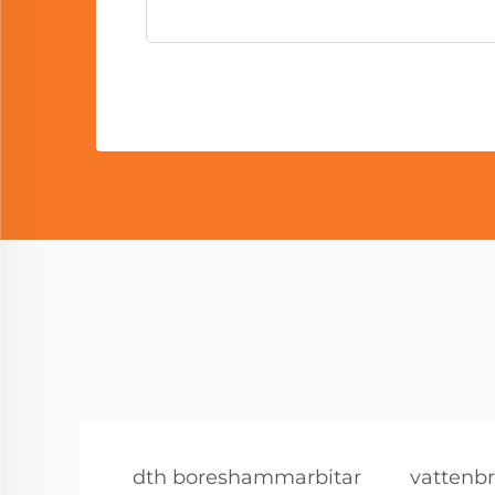
dth boreshammarbitar
vattenb