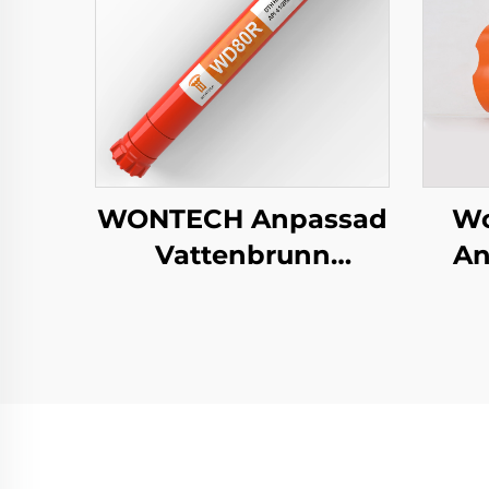
WONTECH Anpassad
Wo
Vattenbrunn
An
Geotermisk Borrning
P
Pålning 8" tum
DHD380 QL80 SD8
DTH Hammare
B
P