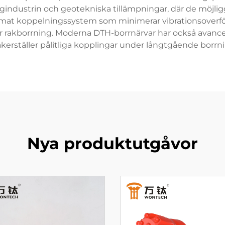
ndustrin och geotekniska tillämpningar, där de möjlig
rmat koppelningssystem som minimerar vibrationsoverfö
r rakborrning. Moderna DTH-borrnärvar har också avancer
äkerställer pålitliga kopplingar under långtgående borrn
Nya produktutgåvor