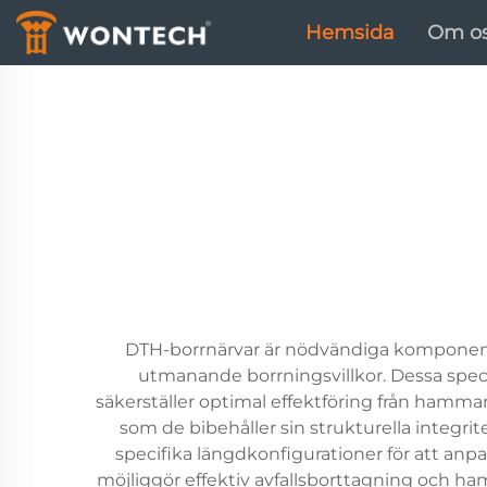
Hemsida
Om o
DTH-borrnärvar är nödvändiga komponente
utmanande borrningsvillkor. Dessa spec
säkerställer optimal effektföring från hamma
som de bibehåller sin strukturella integ
specifika längdkonfigurationer för att anpa
möjliggör effektiv avfallsborttagning och ham