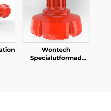
ation
Wontech
Specialutformad
rfning
Storlek Diameter
80
Boreholes Drilling 18"
DTH
24" 32" Tum DTH
tar
Drillsbit för
grundpåläggning
och brunnborring