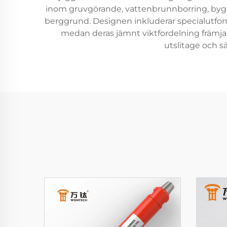
inom gruvgörande, vattenbrunnborring, byggi
berggrund. Designen inkluderar specialutfo
medan deras jämnt viktfordelning främja
utslitage och s