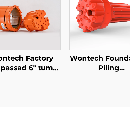
ntech Factory
Wontech Found
passad 6" tum
Piling
168 Symmetrix
Waterbrunnssku
Koncentrisk
8" Skärv QL
Överburden
DHD380 SD8 
orrsystem DTH
Knappskurfbi
ilotborr med
ringborr