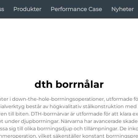
ss
Produkter
Performance Case
Nyheter
dth borrnålar
r i down-the-hole-borrningsoperationer, utformade för 
ialverktyg består av högkvalitativ stålkonstruktion m
ren till biten. DTH-borrnärvar är utformade för att klar
ritet under djupborrningar. Närvarna har avancerade sk
ssa sig till olika borrningsdjup och tillämpningar. De in
meroperation, vilket säkerställer konstant borrningsprest