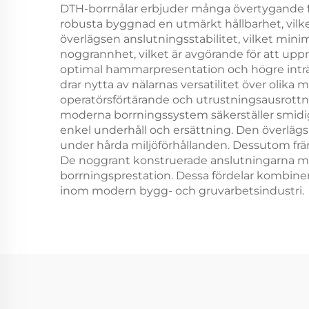
DTH-borrnålar erbjuder många övertygande fö
robusta byggnad en utmärkt hållbarhet, vilk
överlägsen anslutningsstabilitet, vilket minime
noggrannhet, vilket är avgörande för att uppn
optimal hammarpresentation och högre inträn
drar nytta av nälarnas versatilitet över olika
operatörsförtärande och utrustningsausrottnin
moderna borrningssystem säkerställer smidig
enkel underhåll och ersättning. Den överläg
under hårda miljöförhållanden. Dessutom främ
De noggrant konstruerade anslutningarna mini
borrningsprestation. Dessa fördelar kombinera
inom modern bygg- och gruvarbetsindustri.