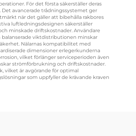
tioner. För det första säkerställer deras
t. Det avancerade trådningssystemet ger
utmärkt när det gäller att bibehålla rakbores
ktiva luftledningsdesignen säkerställer
 och minskade driftskostnader. Användare
en balanserade viktdistributionen minskar
 säkerhet. Nälarnas kompatibilitet med
ndardiserade dimensioner erlegerkunderna
osion, vilket förlänger serviceperioden även
inskar strömförbrukning och driftskostnader.
, vilket är avgörande för optimal
ingslösningar som uppfyller de krävande kraven