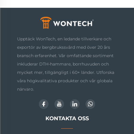
Upptäck WonTech, en ledande tillverkare och
exportör av bergbrukssvård med över 20 års
bransch erfarenhet. Vår omfattande sortiment
inkluderar DTH-hammare, borrhuvuden och
mycket mer, tillgängligt i 60+ länder. Utforska
våra högkvalitativa produkter och vår globala
närvaro.
KONTAKTA OSS