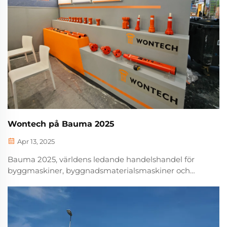
Wontech på Bauma 2025
Apr 13, 2025
Bauma 2025, världens ledande handelshandel för
byggmaskiner, byggnadsmaterialsmaskiner och
gruvmaskiner, ägde rum i München, Tyskland, detta
år. Som ett av de representativa företagen inom den
inhemska borredskapsindustrin visade Wontech ...