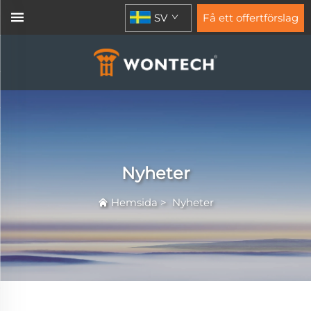
SV
Få ett offertförslag
Nyheter
Hemsida
>
Nyheter