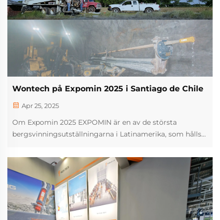
Wontech på Expomin 2025 i Santiago de Chile
Apr 25, 2025
Om Expomin 2025 EXPOMIN är en av de största
bergsvinningsutställningarna i Latinamerika, som hålls
varannat år i Santiago, Chile. Evenemanget visar de
senaste teknologierna, utrustningen och tjänsterna för
bergsindustrin, vilket tilltalar globala företag och...