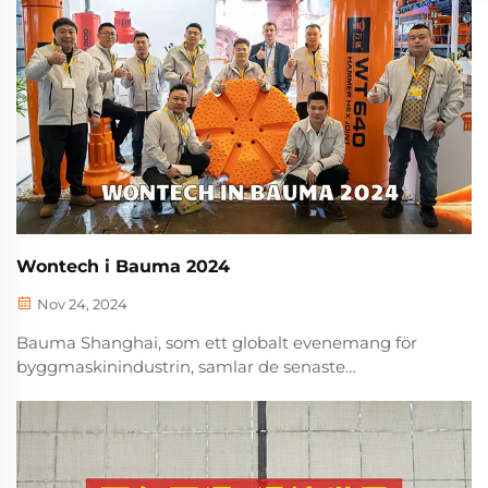
Wontech i Bauma 2024
Nov 24, 2024
Bauma Shanghai, som ett globalt evenemang för
byggmaskinindustrin, samlar de senaste
produkterna, teknikerna och lösningarna inom
branschen. Som ett av de representativa företagen
inom det inhemska borrverktyget visade Wontech...