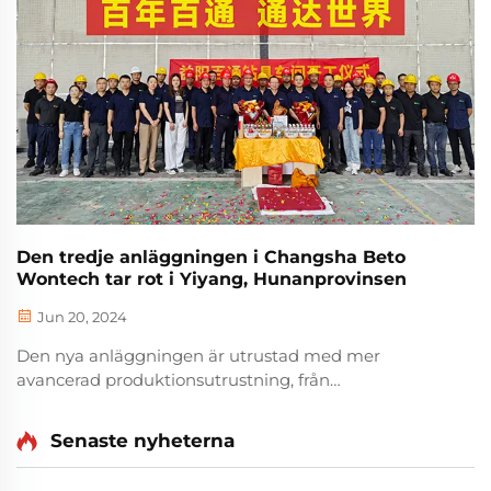
Den tredje anläggningen i Changsha Beto
Wontech tar rot i Yiyang, Hunanprovinsen
Jun 20, 2024
Den nya anläggningen är utrustad med mer
avancerad produktionsutrustning, från
automatiserade CNC-maskinverktyg till
högprecisionsprovningsinstrument, vilket förbättrar
Senaste nyheterna
produktions effektivitet, uppfyller den ökande
efterfrågan på marknadens order, förkortar d...