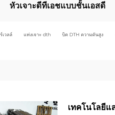
หัวเจาะดีทีเอชแบบชั้นเอสดี
์เวลล์
แท่งเจาะ dth
บิต DTH ความดันสูง
เทคโนโลยีและผ