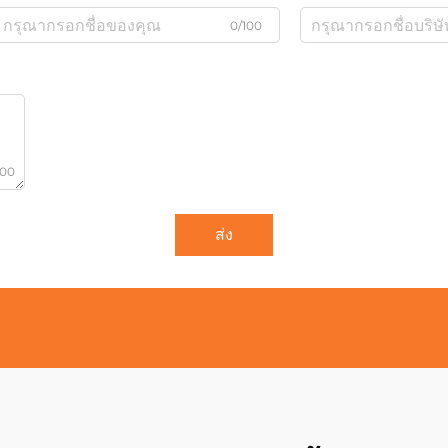
0/100
000
ส่ง