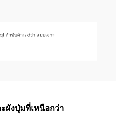
ql ตัวขับด้าน dth แบบเจาะ
ังปุ่มที่เหนือกว่า