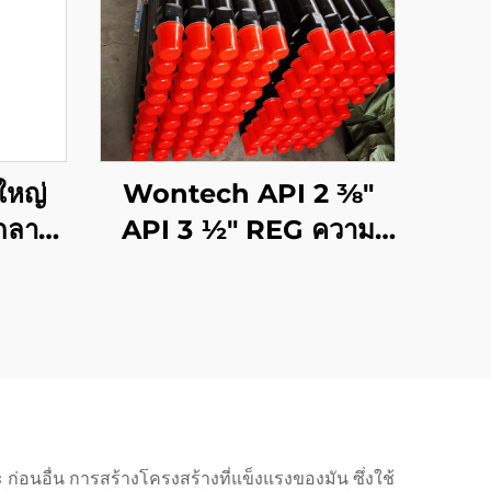
หญ่
Wontech API 2 3⁄8"
์กลาง
API 3 1⁄2" REG ความ
จาะ
ยาว 1500mm
จาะ
3000mm 6000mm ท่อ
สร้าง
เจาะ DTH สำหรับการ
จาะ
เจาะบ่อน้ำและการเหมือง
แร่
 ก่อนอื่น การสร้างโครงสร้างที่แข็งแรงของมัน ซึ่งใช้