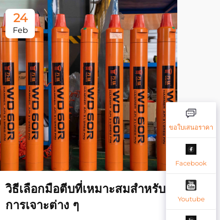
24
2
Feb
Fe
ขอใบเสนอราคา
Facebook
วิธีเลือกมือตีบที่เหมาะสมสําหรับ
มีค
Youtube
การเจาะต่าง ๆ
ไรส