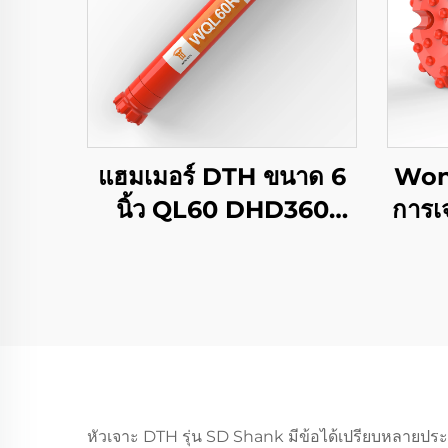
แฮมเมอร์ DTH ขนาด 6
Wont
นิ้ว QL60 DHD360
การเจ
SD60 API 3 1/2 REG
QL
PIN ของ Wontech
หั
สำหรับบ่อน้ำและการ
ระเบิด
หัวเจาะ DTH รุ่น SD Shank มีข้อได้เปรียบหลายประการ