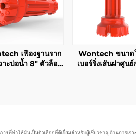
ech เฟืองฐานราก
Wontech ขนาดใ
าะบ่อน้ำ 8" ตัวล็อค
เบอร์ริ่งเส้นผ่าศูนย
80 DHD380 SD8
ขนาดใหญ่ การเ
วเจาะแบบปุ่ม DTH
SD10 N100 หัวเ
DTH สำหรับการก่อ
ฐานรากและการเ
บ่อน้ำ
ที่ทำให้มันเป็นตัวเลือกที่ดีเยี่ยมสำหรับผู้เชี่ยวชาญด้านการเจาะ