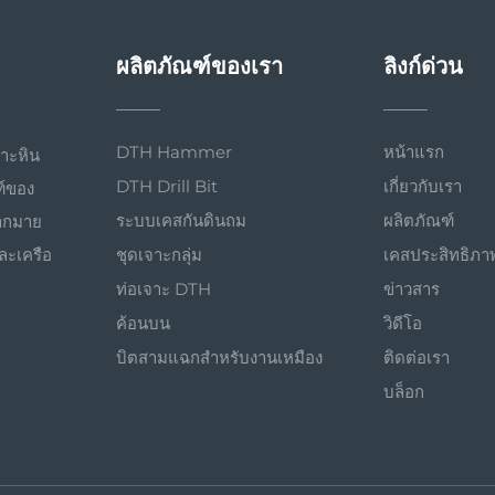
ผลิตภัณฑ์ของเรา
ลิงก์ด่วน
DTH Hammer
หน้าแรก
จาะหิน
DTH Drill Bit
เกี่ยวกับเรา
ฑ์ของ
ระบบเคสกันดินถม
ผลิตภัณฑ์
มากมาย
ละเครือ
ชุดเจาะกลุ่ม
เคสประสิทธิภา
ท่อเจาะ DTH
ข่าวสาร
ค้อนบน
วิดีโอ
บิตสามแฉกสำหรับงานเหมือง
ติดต่อเรา
บล็อก