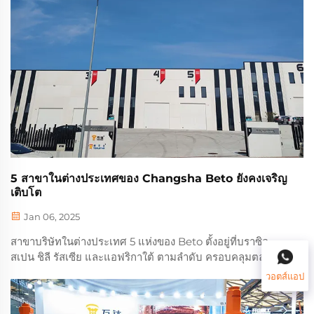
5 สาขาในต่างประเทศของ Changsha Beto ยังคงเจริญ
เติบโต
Jan 06, 2025
สาขาบริษัทในต่างประเทศ 5 แห่งของ Beto ตั้งอยู่ที่บราซิล
สเปน ชิลี รัสเซีย และแอฟริกาใต้ ตามลําดับ ครอบคลุมตลาด
หลักในยุโรป อเมริกาลาติน เอเชีย และแอฟริกา
วอตส์แอป