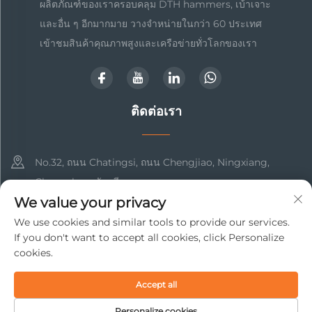
ผลิตภัณฑ์ของเราครอบคลุม DTH hammers, เบ้าเจาะ
และอื่น ๆ อีกมากมาย วางจำหน่ายในกว่า 60 ประเทศ
เข้าชมสินค้าคุณภาพสูงและเครือข่ายทั่วโลกของเรา
ติดต่อเรา
No.32, ถนน Chatingsi, ถนน Chengjiao, Ningxiang,
Changsha, ฮุนัน, จีน
We value your privacy
+86-17369211460
We use cookies and similar tools to provide our services.
If you don't want to accept all cookies, click Personalize
[email protected]
cookies.
Accept all
ลิขสิทธิ์ © 2025 Changsha Beto New Material Technology Co.,
Ltd. สงวนสิทธิ์ทั้งหมด
นโยบายความเป็นส่วนตัว
Personalize cookies