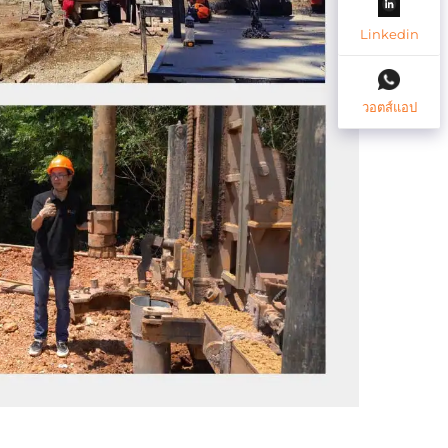
Linkedin
วอตส์แอป