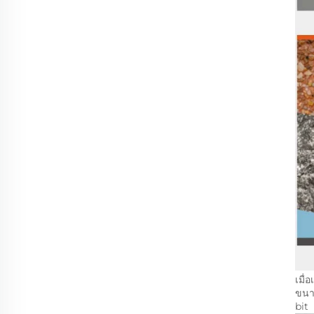
เมื
ขนาด
bit 