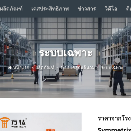
ผลิตภัณฑ์
เคสประสิทธิภาพ
ข่าวสาร
วิดีโอ
ติ
ระบบเฉพาะ
หน้าแรก
>
ผลิตภัณฑ์
>
ระบบเคสกันดินถม
>
ระบบเฉพาะ
ราคาจากโรง
Symmetrix 