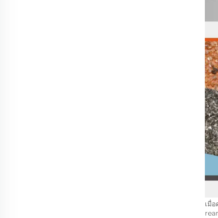
เมื่
rea