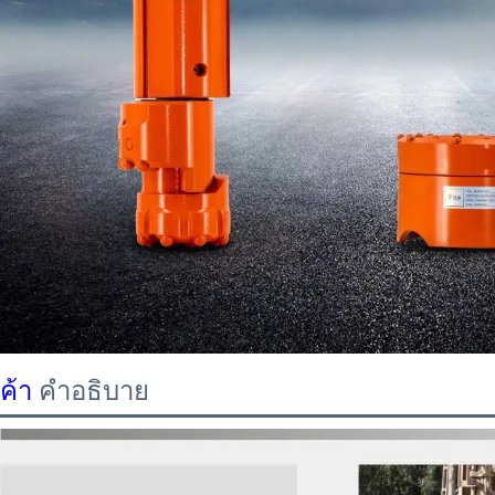
นค้า
คำอธิบาย