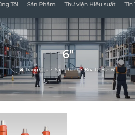
úng Tôi
Sản Phẩm
Thư viện Hiệu suất
Tin
6"
Trang Chủ
>
Sản Phẩm
>
Búa DTH
>
6"