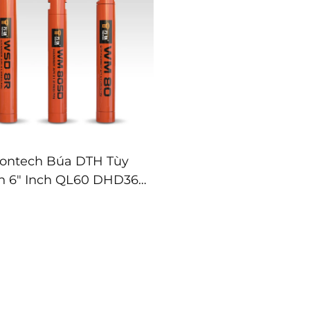
ontech Búa DTH Tùy
h 6" Inch QL60 DHD360
0 API 3 1/2 REG PIN Để
an Giếng Nước Và Nổ