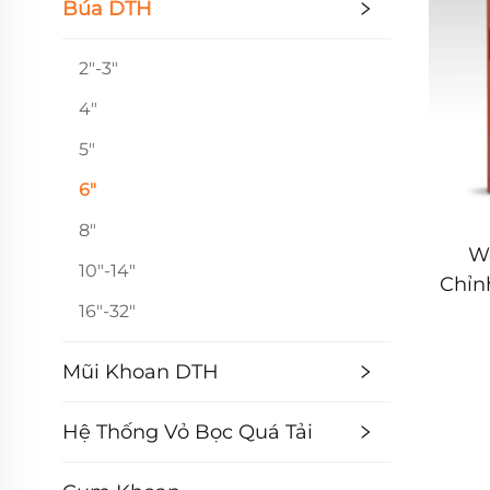
Búa DTH
2"-3"
4"
5"
6"
8"
W
10"-14"
Chỉn
16"-32"
SD6
Kho
Mũi Khoan DTH
Hệ Thống Vỏ Bọc Quá Tải