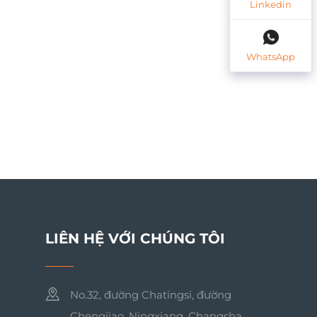
Linkedin
WhatsApp
LIÊN HỆ VỚI CHÚNG TÔI
No.32, đường Chatingsi, đường
Chengjiao, Ningxiang, Changsha,