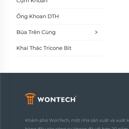
Cụm Khoan
Ống Khoan DTH
Búa Trên Cùng
Khai Thác Tricone Bit
Khám phá WonTech, một nhà sản xuất và xuất 
hàng đầu các công cụ khoan đá với hơn 20 năm