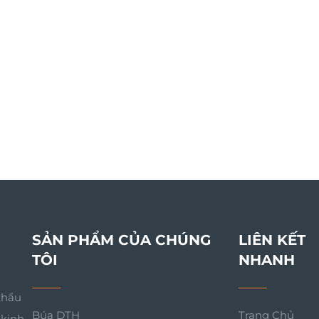
SẢN PHẨM CỦA CHÚNG
LIÊN KẾT
TÔI
NHANH
khẩu
Búa DTH
Trang Chủ
 kinh