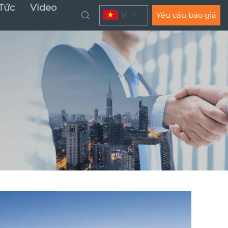
 Tức
Video
VI
Yêu cầu báo giá