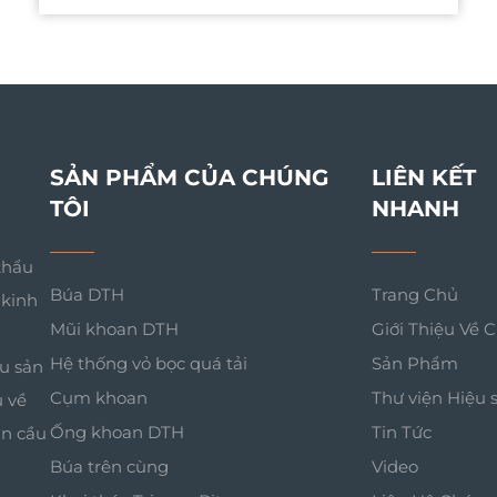
SẢN PHẨM CỦA CHÚNG
LIÊN KẾT
TÔI
NHANH
khẩu
Búa DTH
Trang Chủ
 kinh
Mũi khoan DTH
Giới Thiệu Về 
Hệ thống vỏ bọc quá tải
Sản Phẩm
u sản
Cụm khoan
Thư viện Hiệu 
u về
Ống khoan DTH
Tin Tức
àn cầu
Búa trên cùng
Video