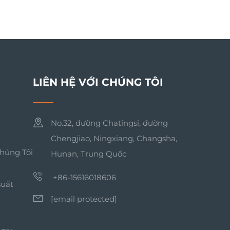
LIÊN HỆ VỚI CHÚNG TÔI
No.32, đường Chatingsi, đường
Chengjiao, Ningxiang, Changsha,
Chúng Tôi
Hunan, Trung Quốc
+86-15616018606
suất
[email protected]