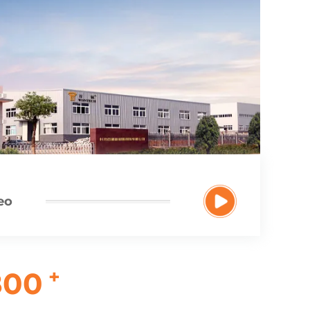
eo
+
800