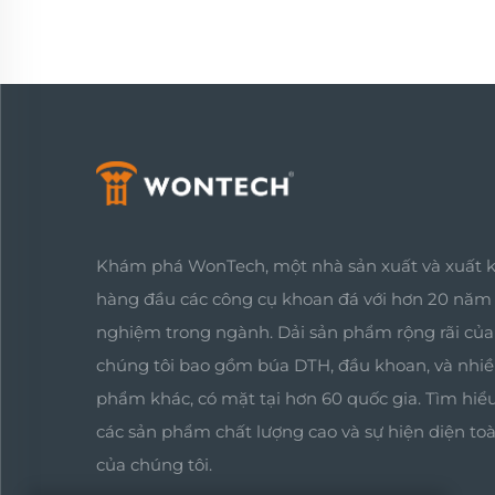
Khám phá WonTech, một nhà sản xuất và xuất 
hàng đầu các công cụ khoan đá với hơn 20 năm
nghiệm trong ngành. Dải sản phẩm rộng rãi của
chúng tôi bao gồm búa DTH, đầu khoan, và nhiề
phẩm khác, có mặt tại hơn 60 quốc gia. Tìm hiể
các sản phẩm chất lượng cao và sự hiện diện to
của chúng tôi.