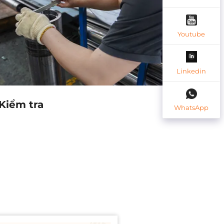
Youtube
Linkedin
Kiểm tra
Gia 
WhatsApp