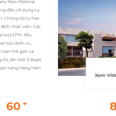
eto New Material
hàng đầu về dụng cụ
. Chúng tôi tự hào
 800 nhân viên. Các
ại búa DTH, đầu
 ba cánh, v.v.,
oàn thế giới, và
i, lần lượt ở Brazil,
ố bán hàng hàng năm
Xem Vid
+
60