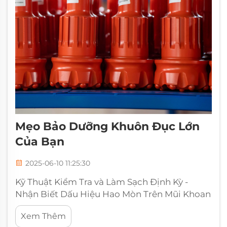
Mẹo Bảo Dưỡng Khuôn Đục Lớn
Của Bạn
2025-06-10 11:25:30
Kỹ Thuật Kiểm Tra và Làm Sạch Định Kỳ -
Nhận Biết Dấu Hiệu Hao Mòn Trên Mũi Khoan
Lớn Việc kiểm tra định kỳ các mũi khoan lớn
Xem Thêm
là cần thiết để duy trì năng suất. Người dùng