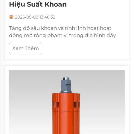
Hiệu Suất Khoan
2025-05-08 13:46:32
Tăng độ sâu khoan và tính linh hoạt hoạt
động mở rộng phạm vi trong địa hình đầy
thách thức Các thanh mở rộng khoan giúp
Xem Thêm
giải quyết các điều kiện địa chất khó khăn
khiến các phương pháp khoan truyền thống
không hiệu quả, đặc biệt là khi đối phó với độ
dốc dốc...