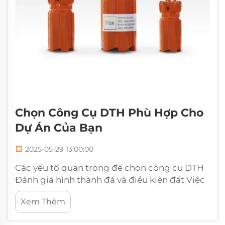
Chọn Công Cụ DTH Phù Hợp Cho
Dự Án Của Bạn
2025-05-29 13:00:00
Các yếu tố quan trọng để chọn công cụ DTH
Đánh giá hình thành đá và điều kiện đất Việc
tìm hiểu các hình thành đá và điều kiện đất
Xem Thêm
địa phương tạo ra sự khác biệt khi chọn các
công cụ DTH phù hợp cho bất kỳ công trình