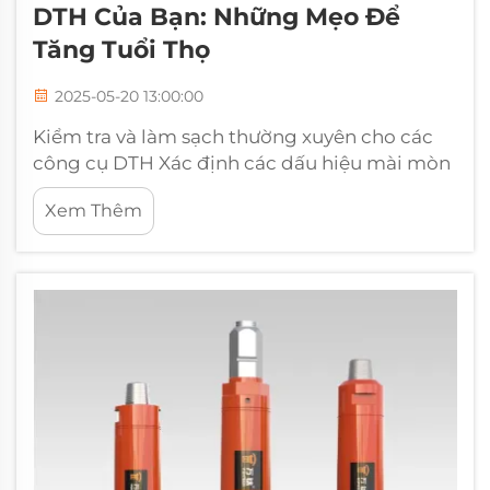
DTH Của Bạn: Những Mẹo Để
Tăng Tuổi Thọ
2025-05-20 13:00:00
Kiểm tra và làm sạch thường xuyên cho các
công cụ DTH Xác định các dấu hiệu mài mòn
và hư hỏng Kiểm tra các công cụ DTH thường
Xem Thêm
xuyên tạo ra sự khác biệt khi phát hiện các
dấu hiệu mài mòn và hư hỏng sớm. Khi kiểm
tra thường xuyên, các nhà điều hành cần
phải...