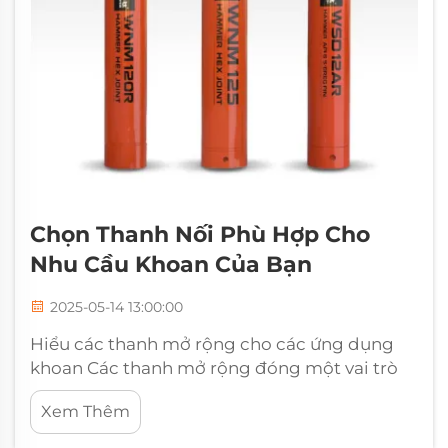
Chọn Thanh Nối Phù Hợp Cho
Nhu Cầu Khoan Của Bạn
2025-05-14 13:00:00
Hiểu các thanh mở rộng cho các ứng dụng
khoan Các thanh mở rộng đóng một vai trò
quan trọng trong công việc khoan, hoạt động
Xem Thêm
như các kết nối giữa khoan thực tế và bất cứ
điều gì nó cung cấp. Họ cho phép công nhân