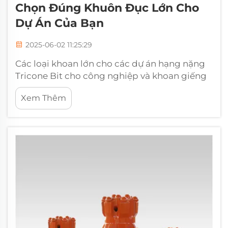
Chọn Đúng Khuôn Đục Lớn Cho
Dự Án Của Bạn
2025-06-02 11:25:29
Các loại khoan lớn cho các dự án hạng nặng
Tricone Bit cho công nghiệp và khoan giếng
nước Tricone khoan đi kèm với ba nón quay
Xem Thêm
mà mọi người nói về, được xây dựng ngay
trong chúng cho các công việc khó khăn nơi
các bit thông thường sẽ thất bại....