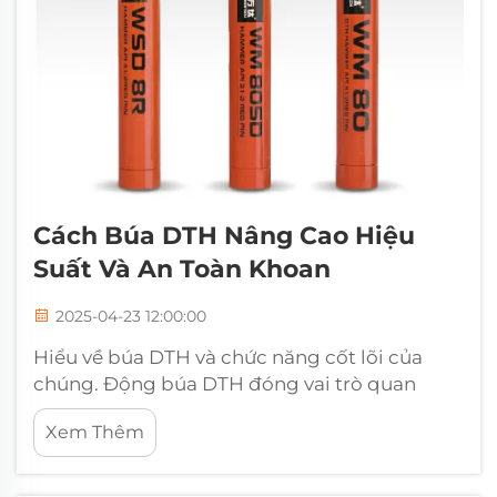
Cách Búa DTH Nâng Cao Hiệu
Suất Và An Toàn Khoan
2025-04-23 12:00:00
Hiểu về búa DTH và chức năng cốt lõi của
chúng. Động búa DTH đóng vai trò quan
trọng trong các hoạt động khoan hiện nay vì
Xem Thêm
chúng có thể phá vỡ đá cứng và vật liệu dày
đặc một cách hiệu quả và chính xác. Những
dụng cụ này làm việc rất...