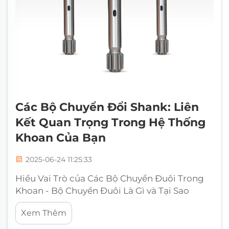
Các Bộ Chuyển Đổi Shank: Liên
Kết Quan Trọng Trong Hệ Thống
Khoan Của Bạn
2025-06-24 11:25:33
Hiểu Vai Trò của Các Bộ Chuyển Đuôi Trong
Khoan - Bộ Chuyển Đuôi Là Gì và Tại Sao
Chúng Quan Trọng? Các bộ chuyển đuôi
Xem Thêm
được sử dụng để kết nối bu lông với đầu va
đập hoặc bộ phận quay của máy khoan.