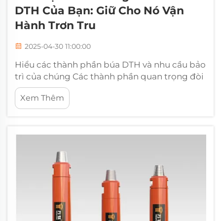
DTH Của Bạn: Giữ Cho Nó Vận
Hành Trơn Tru
2025-04-30 11:00:00
Hiểu các thành phần búa DTH và nhu cầu bảo
trì của chúng Các thành phần quan trọng đòi
hỏi sự chú ý thường xuyên Giữ búa DTH hoạt
Xem Thêm
động trơn tru có nghĩa là chú ý đến các bộ
phận chính như piston tác động, khoan và hệ
thống rửa nước trên một...