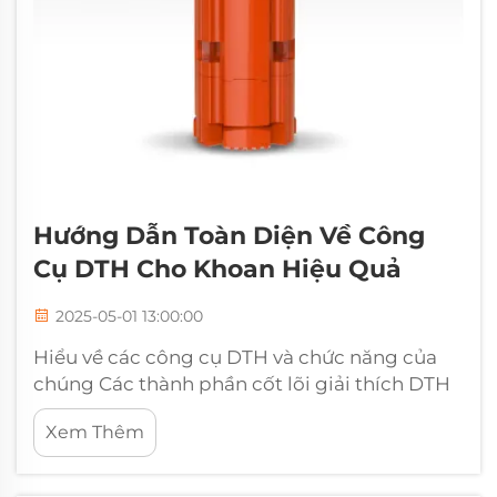
Hướng Dẫn Toàn Diện Về Công
Cụ DTH Cho Khoan Hiệu Quả
2025-05-01 13:00:00
Hiểu về các công cụ DTH và chức năng của
chúng Các thành phần cốt lõi giải thích DTH
công cụ, còn được gọi là Down-the-Hole
Xem Thêm
công cụ, là rất quan trọng để khoan qua các
thành phần đá cứng ngày nay. Những dụng
cụ đặc biệt này làm cho việc khoan...