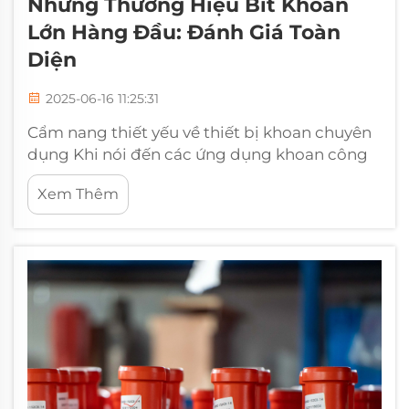
Những Thương Hiệu Bit Khoan
Lớn Hàng Đầu: Đánh Giá Toàn
Diện
2025-06-16 11:25:31
Cẩm nang thiết yếu về thiết bị khoan chuyên
dụng Khi nói đến các ứng dụng khoan công
nghiệp nặng, việc lựa chọn đúng loại mũi
Xem Thêm
khoan lớn có thể tạo ra sự khác biệt giữa
thành công dự án và những thất bại tốn kém.
Các nhà thầu chuyên nghiệp và những
người...