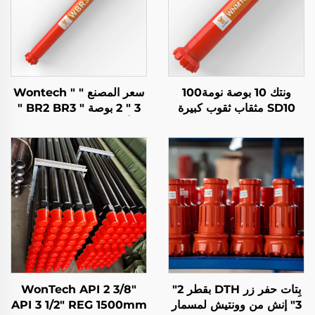
ونتك 10 بوصة نومة100
سعر المصنع " Wontech "
SD10 مثقاب ثقوب كبيرة
2 " 3 بوصة " BR2 BR3 "
للحفر تحت الأرض DTH
أسفل الثقب " DTH "
المطرقة لحفر آبار المياه
مطرقة
وتأسيس الأساسات
بِتات حفر زر DTH بقطر 2"
WonTech API 2 3/8"
3" إنش من وونتيش لمسمار
API 3 1/2" REG 1500mm