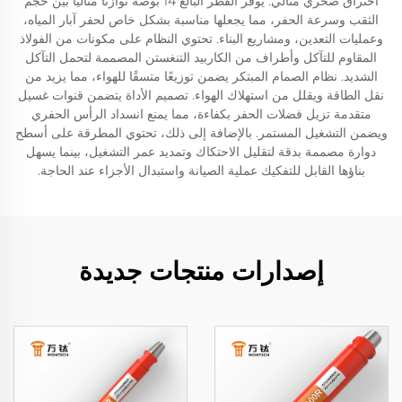
اختراق صخري مثالي. يوفر القطر البالغ 14 بوصة توازنًا مثاليًا بين حجم
الثقب وسرعة الحفر، مما يجعلها مناسبة بشكل خاص لحفر آبار المياه،
وعمليات التعدين، ومشاريع البناء. تحتوي النظام على مكونات من الفولاذ
المقاوم للتآكل وأطراف من الكاربيد التنغستن المصممة لتحمل التآكل
الشديد. نظام الصمام المبتكر يضمن توزيعًا متسقًا للهواء، مما يزيد من
نقل الطاقة ويقلل من استهلاك الهواء. تصميم الأداة يتضمن قنوات غسيل
متقدمة تزيل فضلات الحفر بكفاءة، مما يمنع انسداد الرأس الحفري
ويضمن التشغيل المستمر. بالإضافة إلى ذلك، تحتوي المطرقة على أسطح
دوارة مصممة بدقة لتقليل الاحتكاك وتمديد عمر التشغيل، بينما يسهل
بناؤها القابل للتفكيك عملية الصيانة واستبدال الأجزاء عند الحاجة.
إصدارات منتجات جديدة