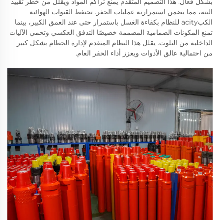
بشكل فعال. هذا التصميم المتقدم يمنع تراكم المواد ويقلل من خطر تقييد
البتة، مما يضمن استمرارية عمليات الحفر. تحتفظ القنوات الهوائية
الكبacity للنظام بكفاءة الغسل باستمرار حتى عند العمق الكبير، بينما
تمنع المكونات الصمامية المصممة خصيصًا التدفق العكسي وتحمي الآليات
الداخلية من التلوث. يقلل هذا النظام المتقدم لإدارة الحطام بشكل كبير
من احتمالية عالق الأدوات ويعزز أداء الحفر العام.