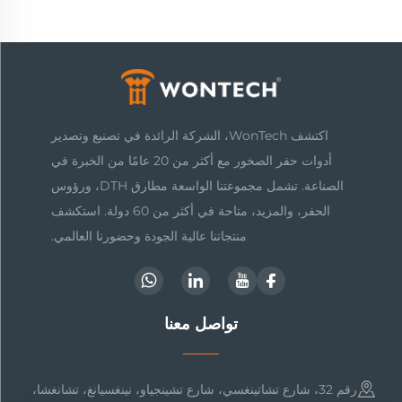
اكتشف WonTech، الشركة الرائدة في تصنيع وتصدير
أدوات حفر الصخور مع أكثر من 20 عامًا من الخبرة في
الصناعة. تشمل مجموعتنا الواسعة مطارق DTH، ورؤوس
الحفر، والمزيد، متاحة في أكثر من 60 دولة. استكشف
منتجاتنا عالية الجودة وحضورنا العالمي.
تواصل معنا
رقم 32، شارع تشاتينغسي، شارع تشينجياو، نينغسيانغ، تشانغشا،