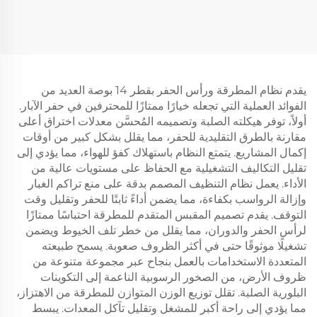
DHD المستخدم في تفجير
3000mm 6000mm
المناجم
أنابيب الحفر DTH لحفر آبار
المياه والتعدين
يقدم نظام المطرقة ورأس الحفر بقطر 14 بوصة العديد من
الفوائد العملية التي تجعله خيارًا ممتازًا للمحترفين في حفر الآبار.
أولاً، توفر هيكلته الصلبة وتصميمه المُحسَّن معدلات اختراق أعلى
مقارنة بالطرق التقليدية للحفر، مما يقلل بشكل كبير من أوقات
إكمال المشاريع. يتمتع النظام باستهلاك كفؤ للهواء، مما يؤدي إلى
تقليل التكاليف التشغيلية مع الحفاظ على مستويات عالية من
الأداء. يعمل نظام التنظيف المصمم بدقة على منع تراكم الغبار
وإزالة الرواسب بكفاءة، مما يضمن أداءً ثابتًا للحفر وتقليل وقت
التوقف. يقدم تصميم المقبس المتقدم للمطرقة احتباسًا ممتازًا
لرأس الحفر والدوران، مما يقلل من خطر تلف الخيوط ويضمن
تشغيلًا موثوقًا حتى في أكثر الظروف صعوبة. يسمح طبيعته
المتعددة الاستخدامات بالعمل بنجاح عبر مجموعة متنوعة من
ظروف الأرض، من الصخور الرسوبية الناعمة إلى التكوينات
البلورية الصلبة. تقلل توزيع الوزن المتوازن للمطرقة من الاهتزاز،
مما يؤدي إلى راحة أكبر للمشغل وتقليل تآكل المعدات. يبسط