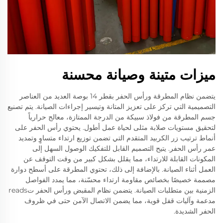
ميزات متينة وصيانة محسنة
يتضمن نظام المطرقة ورأس الحفر بقطر 14 بوصة العديد من العناصر
التصميمية التي تركز على تعزيز المتانة وتيسير إجراءات الصيانة. يتم تصنيع
جسم المطرقة من فولاذ سبيكة من الدرجة الممتازة، معالج حرارياً
لتحقيق مستويات صلابة مثلى لحياة عمل أطول. يحتوي رأس الحفر على
أنماط ترتيب زر الكربيد المتقدم التي تضمن توزيع ارتداء متساوٍ وتمديد
عمر رأس الحفر. يتيح التصميم القابل للتفكيك الوصول السهل إلى
المكونات القابلة للارتداء، مما يقلل بشكل كبير من وقت التوقف عن
العمل أثناء الصيانة. بالإضافة إلى ذلك، تحتوي المطرقة على أسطح دوارة
مصممة خصيصًا بخصائص مقاومة ارتداء محسّنة، مما يمدد الفواصل
الزمنية بين متطلبات الصيانة. يتضمن نظام المقبض ورأس الحفر تreads
مدعمة وآليات قفل قوية، مما يضمن الاتصال الآمن حتى في ظروف
الحفر الشديدة.