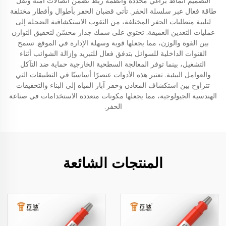
التصميم أنماط براغي محددة وأنظمة ربط تضمن اتصالات آمنة ونقل
طاقة فعال عبر سلسلة الحفر. تأتي قضبان الحفر بأطوال وأقطار مختلفة
لتلبية متطلبات الحفر المختلفة، من الثقوب الاستكشافية الضحلة إلى
عمليات التعدين العميقة. تحتوي على سمك جدار محسّن لتحقيق التوازن
بين القوة والوزن، مما يجعلها قوية وسهلة الإدارة في الموقع. تسمح
القنوات الداخلية للسوائل بتدفق فعال للتبريد وإزالة الشوائب أثناء
التشغيل، بينما توفر المعالجة السطحية الخارجية حماية ضد التآكل
والعوامل البيئية. تعتبر هذه الأدوات عنصرًا أساسيًا في التطبيقات التي
تتراوح بين استكشاف المعادن وحفر آبار المياه إلى البناء والتحقيقات
الهندسية الجيولوجية، مما يجعلها مكونات متعددة الاستخدامات في صناعة
الحفر.
المنتجات الشائعة