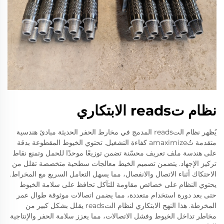
نظام تreads الابتكاري
يُظهر نظام التreads المدمج في مخارط الحفر الحديثة مبادئ هندسية
متقدمة تُamaximize كفاءة التشغيل. تحتوي الخيوط المقطوعة بدقة
على هندسة ملف تعريف محسّنة تضمن توزيعًا موحدًا للحمل وتمنع نقاط
تركيز الإجهاد. يتضمن تصميم الخيط معالجات سطحية متخصصة تقلل من
الاحتكاك أثناء الاتصال والانفصال، مما يسهل التعامل السريع مع المخراط.
يحتوي النظام على خصائص مقاومة للتآكل تحافظ على سلامة الخيوط
حتى بعد دورة استخدام متعددة، مما يضمن اتصالات موثوقة طوال عمر
المخرطة. هذا النهج الابتكاري لنظام التreads يقلل بشكل كبير من
مخاطر تداخل الخيوط وفشل الاتصالات، مما يعزز سلامة الحفر والإنتاجية