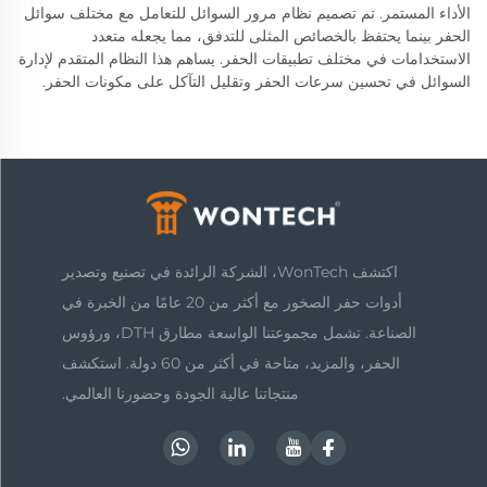
الأداء المستمر. تم تصميم نظام مرور السوائل للتعامل مع مختلف سوائل
الحفر بينما يحتفظ بالخصائص المثلى للتدفق، مما يجعله متعدد
الاستخدامات في مختلف تطبيقات الحفر. يساهم هذا النظام المتقدم لإدارة
السوائل في تحسين سرعات الحفر وتقليل التآكل على مكونات الحفر.
اكتشف WonTech، الشركة الرائدة في تصنيع وتصدير
أدوات حفر الصخور مع أكثر من 20 عامًا من الخبرة في
الصناعة. تشمل مجموعتنا الواسعة مطارق DTH، ورؤوس
الحفر، والمزيد، متاحة في أكثر من 60 دولة. استكشف
منتجاتنا عالية الجودة وحضورنا العالمي.