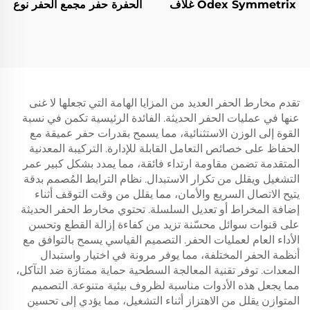
Odex Symmetrix غلاف
الحفرة حفر مجمع الحفر نوع
مركزي DTH قطعة لبرج
الربط قطعة دث المطرقة
المياه الحرارة الأرضية الحفر
لحفر الأعمدة الأساسية وآبار
الحفر
تقدم مخارط الحفر العديد من المزايا الهامة التي تجعلها لا غنى
عنها في عمليات الحفر الحديثة. الفائدة الرئيسية تكمن في نسبة
القوة إلى الوزن الاستثنائية، مما يسمح بقدرات حفر عميقة مع
الحفاظ على خصائص التعامل القابلة للإدارة. التركيبة المعدنية
المتقدمة تضمن مقاومة ارتداء فائقة، مما يمدد بشكل كبير عمر
التشغيل ويقلل من تكرار الاستبدال. نظام الترابط المُصمم بدقة
يتيح الاتصال السريع والأمان، مما يقلل من وقت التوقف أثناء
إضافة المخراط أو تعديل السلسلة. تحتوي مخارط الحفر الحديثة
على قنوات سوائل محسّنة تزيد من كفاءة إزالة القطع وتحسن
الأداء العام لعمليات الحفر. التصميم القياسي يسمح بالتوافق مع
أنظمة الحفر المختلفة، مما يوفر مرونة في اختيار واستبدال
المعدات. توفر تقنية المعالجة السطحية حماية ممتازة ضد التآكل،
مما يجعل هذه الأدوات مناسبة لظروف بيئية متنوعة. التصميم
المتوازن يقلل من الاهتزاز أثناء التشغيل، مما يؤدي إلى تحسين