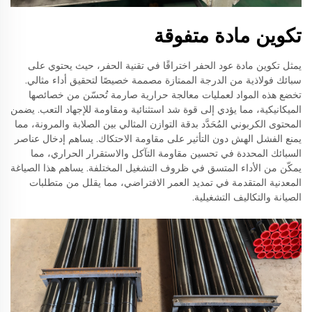
تكوين مادة متفوقة
يمثل تكوين مادة عود الحفر اختراقًا في تقنية الحفر، حيث يحتوي على
سبائك فولاذية من الدرجة الممتازة مصممة خصيصًا لتحقيق أداء مثالي.
تخضع هذه المواد لعمليات معالجة حرارية صارمة تُحسّن من خصائصها
الميكانيكية، مما يؤدي إلى قوة شد استثنائية ومقاومة للإجهاد التعب. يضمن
المحتوى الكربوني المُحَدَّد بدقة التوازن المثالي بين الصلابة والمرونة، مما
يمنع الفشل الهش دون التأثير على مقاومة الاحتكاك. يساهم إدخال عناصر
السبائك المحددة في تحسين مقاومة التآكل والاستقرار الحراري، مما
يمكّن من الأداء المتسق في ظروف التشغيل المختلفة. يساهم هذا الصياغة
المعدنية المتقدمة في تمديد العمر الافتراضي، مما يقلل من متطلبات
الصيانة والتكاليف التشغيلية.