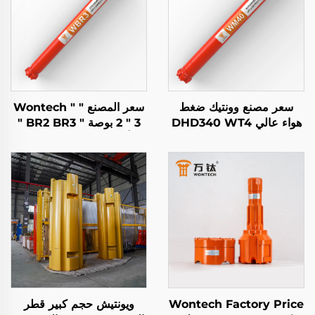
سعر مصنع وونتيك ضغط
سعر المصنع " Wontech "
هواء عالي DHD340 WT4
2 " 3 بوصة " BR2 BR3 "
M40 API 2 3/8" REG
أسفل الثقب " DTH "
PIN المطرقة DTH أسفل
مطرقة
الحفرة
Wontech Factory Price
ويونتيش حجم كبير قطر