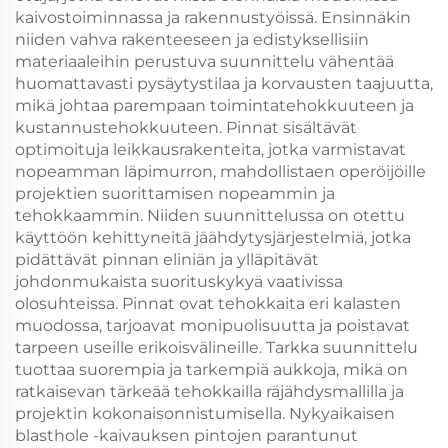
kaivostoiminnassa ja rakennustyöissä. Ensinnäkin
niiden vahva rakenteeseen ja edistyksellisiin
materiaaleihin perustuva suunnittelu vähentää
huomattavasti pysäytystilaa ja korvausten taajuutta,
mikä johtaa parempaan toimintatehokkuuteen ja
kustannustehokkuuteen. Pinnat sisältävät
optimoituja leikkausrakenteita, jotka varmistavat
nopeamman läpimurron, mahdollistaen operöijöille
projektien suorittamisen nopeammin ja
tehokkaammin. Niiden suunnittelussa on otettu
käyttöön kehittyneitä jäähdytysjärjestelmiä, jotka
pidättävät pinnan eliniän ja ylläpitävät
johdonmukaista suorituskykyä vaativissa
olosuhteissa. Pinnat ovat tehokkaita eri kalasten
muodossa, tarjoavat monipuolisuutta ja poistavat
tarpeen useille erikoisvälineille. Tarkka suunnittelu
tuottaa suorempia ja tarkempiä aukkoja, mikä on
ratkaisevan tärkeää tehokkailla räjähdysmallilla ja
projektin kokonaisonnistumisella. Nykyaikaisen
blasthole -kaivauksen pintojen parantunut