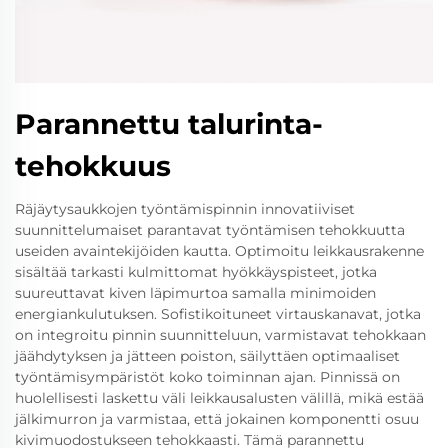
Parannettu talurinta-
tehokkuus
Räjäytysaukkojen työntämispinnin innovatiiviset
suunnittelumaiset parantavat työntämisen tehokkuutta
useiden avaintekijöiden kautta. Optimoitu leikkausrakenne
sisältää tarkasti kulmittomat hyökkäyspisteet, jotka
suureuttavat kiven läpimurtoa samalla minimoiden
energiankulutuksen. Sofistikoituneet virtauskanavat, jotka
on integroitu pinnin suunnitteluun, varmistavat tehokkaan
jäähdytyksen ja jätteen poiston, säilyttäen optimaaliset
työntämisympäristöt koko toiminnan ajan. Pinnissä on
huolellisesti laskettu väli leikkausalusten välillä, mikä estää
jälkimurron ja varmistaa, että jokainen komponentti osuu
kivimuodostukseen tehokkaasti. Tämä parannettu