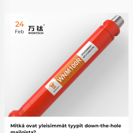
24
Feb
Mitkä ovat yleisimmät tyypit down-the-hole
mailoista?