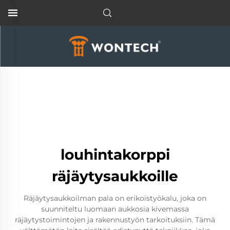
louhintakorppi
räjäytysaukkoille
Räjäytysaukkoilman pala on erikoistyökalu, joka on
suunniteltu luomaan aukkosia kivemassa
räjäytystoimintojen ja rakennustyön tarkoituksiin. Tämä