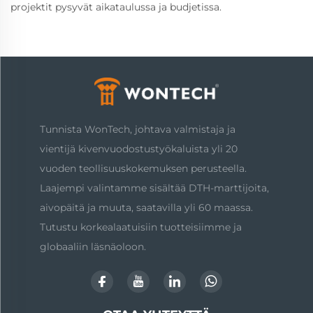
projektit pysyvät aikataulussa ja budjetissa.
Tunnista WonTech, johtava valmistaja ja
vientijä kivenvuodostustyökaluista yli 20
vuoden teollisuuskokemuksen perusteella.
Laajempi valintamme sisältää DTH-marttijoita,
aivopäitä ja muuta, saatavilla yli 60 maassa.
Tutustu korkealaatuisiin tuotteisiimme ja
globaaliin läsnäoloon.