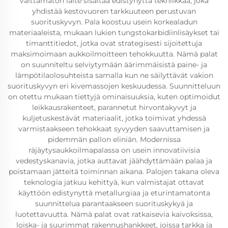
välttämätön laite sisältää edistynyttä tekniikkaa, joka
yhdistää kestovuoren tarkkuuteen perustuvan
suorituskyvyn. Pala koostuu usein korkealadun
materiaaleista, mukaan lukien tungstokarbidiinlisäykset tai
timanttitiedot, jotka ovat strategisesti sijoitettuja
maksimoimaan aukkoilmoitteen tehokkuutta. Nämä palat
on suunniteltu selviytymään äärimmäisistä paine- ja
lämpötilaolosuhteista samalla kun ne säilyttävät vakion
suorituskyvyn eri kivemassojen keskuudessa. Suunnitteluun
on otettu mukaan tiettyjä ominaisuuksia, kuten optimoidut
leikkausrakenteet, parannetut hirvontakyvyt ja
kuljetuskestävät materiaalit, jotka toimivat yhdessä
varmistaakseen tehokkaat syvyyden saavuttamisen ja
pidemmän pallon eliniän. Modernissa
räjäytysaukkoilmapalassa on usein innovatiivisia
vedestyskanavia, jotka auttavat jäähdyttämään palaa ja
poistamaan jätteitä toiminnan aikana. Palojen takana oleva
teknologia jatkuu kehittyä, kun valmistajat ottavat
käyttöön edistynyttä metallurgiaa ja eturintamatonta
suunnittelua parantaakseen suorituskykyä ja
luotettavuutta. Nämä palat ovat ratkaisevia kaivoksissa,
loiska- ja suurimmat rakennushankkeet, joissa tarkka ja