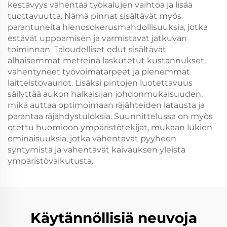
kestävyys vähentää työkalujen vaihtoa ja lisää
tuottavuutta. Nämä pinnat sisältävät myös
parantuneita hienosokerusmahdollisuuksia, jotka
estävät uppoamisen ja varmistavat jatkuvan
toiminnan. Taloudelliset edut sisältävät
alhaisemmat metreinä laskutetut kustannukset,
vähentyneet työvoimatarpeet ja pienemmät
laitteistovauriot. Lisäksi pintojen luotettavuus
säilyttää aukon halkaisijan johdonmukaisuuden,
mikä auttaa optimoimaan räjähteiden latausta ja
parantaa räjähdystuloksia. Suunnittelussa on myös
otettu huomioon ympäristötekijät, mukaan lukien
ominaisuuksia, jotka vähentävät pyyheen
syntymistä ja vähentävät kaivauksen yleistä
ympäristövaikutusta.
Käytännöllisiä neuvoja