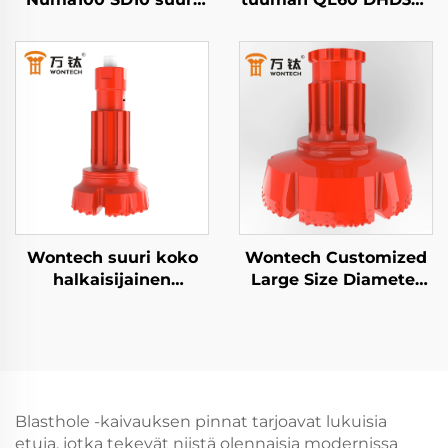
reikä poraus Down
SD60 API 3 1/2 REG PIN
The Hole DTH Vasara
DTH vasara Veden
vesikaivojen
kaivamiseen ja
poraamiseen
räjäytyksiin
perustusten
paaluttamiseen
Wontech suuri koko
Wontech Customized
halkaisijainen
Large Size Diameter
aavikoituminen SD10
Boreholes Drilling 18"
N100 DTH työkalu
24" 32" Inch DTH Drill
pohjatuotannon ja
Bit perustepilvin ja
vedenporauskivenkaivoksissa
vedenpohjauskäyttöön
Blasthole -kaivauksen pinnat tarjoavat lukuisia
etuja, jotka tekevät niistä olennaisia modernissa