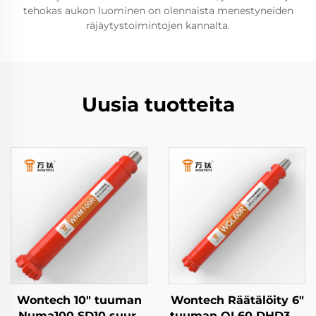
tehokas aukon luominen on olennaista menestyneiden
räjäytystoimintojen kannalta.
Uusia tuotteita
Wontech 10" tuuman
Wontech Räätälöity 6"
Numa100 SD10 suuri
tuuman QL60 DHD360