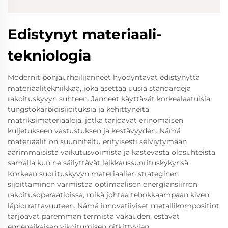
Edistynyt materiaali-
tekniologia
Modernit pohjaurheilijänneet hyödyntävät edistynyttä
materiaalitekniikkaa, joka asettaa uusia standardeja
rakoituskyvyn suhteen. Janneet käyttävät korkealaatuisia
tungstokarbidisijoituksia ja kehittyneitä
matriksimateriaaleja, jotka tarjoavat erinomaisen
kuljetukseen vastustuksen ja kestävyyden. Nämä
materiaalit on suunniteltu erityisesti selviytymään
äärimmäisistä vaikutusvoimista ja kastevasta olosuhteista
samalla kun ne säilyttävät leikkaussuorituskykynsä.
Korkean suorituskyvyn materiaalien strateginen
sijoittaminen varmistaa optimaalisen energiansiirron
rakoitusoperaatioissa, mikä johtaa tehokkaampaan kiven
läpiorrattavuuteen. Nämä innovatiiviset metallikompositiot
tarjoavat paremman termistä vakauden, estävät
ennenaikaisen vikoitumisen pitkittyvien