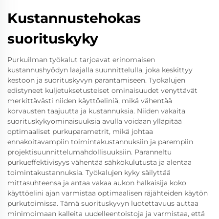
Kustannustehokas
suorituskyky
Purkuilman työkalut tarjoavat erinomaisen
kustannushyödyn laajalla suunnittelulla, joka keskittyy
kestoon ja suorituskyvyn parantamiseen. Työkalujen
edistyneet kuljetuksetusteiset ominaisuudet venyttävät
merkittävästi niiden käyttöeliniä, mikä vähentää
korvausten taajuutta ja kustannuksia. Niiden vakaita
suorituskykyominaisuuksia avulla voidaan ylläpitää
optimaaliset purkuparametrit, mikä johtaa
ennakoitavampiin toimintakustannuksiin ja parempiin
projektisuunnittelumahdollisuuksiin. Paranneltu
purkueffektivisyys vähentää sähkökulutusta ja alentaa
toimintakustannuksia. Työkalujen kyky säilyttää
mittasuhteensa ja antaa vakaa aukon halkaisija koko
käyttöelini ajan varmistaa optimaalisen räjähteiden käytön
purkutoimissa. Tämä suorituskyvyn luotettavuus auttaa
minimoimaan kalleita uudelleentoistoja ja varmistaa, että