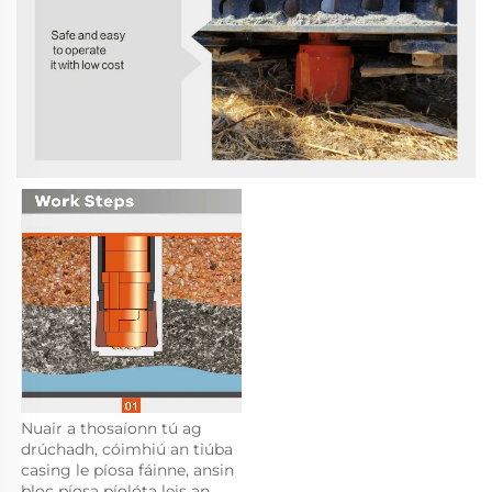
Nuair a thosaíonn tú ag 
drúchadh, cóimhiú an tiúba 
casing le píosa fáinne, ansin 
bloc píosa píolóta leis an 