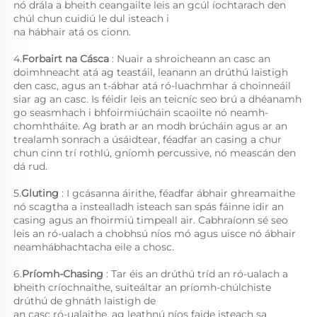
nó drála a bheith ceangailte leis an gcúl íochtarach den 
chúl chun cuidiú le dul isteach i 
na hábhair atá os cionn. 
4.
Forbairt na Cásca 
: Nuair a shroicheann an casc an 
doimhneacht atá ag teastáil, leanann an drúthú laistigh 
den casc, agus an t-ábhar atá ró-luachmhar á choinneáil 
siar ag an casc. Is féidir leis an teicníc seo brú a dhéanamh 
go seasmhach i bhfoirmiúcháin scaoilte nó neamh-
chomhtháite. Ag brath ar an modh brúcháin agus ar an 
trealamh sonrach a úsáidtear, féadfar an casing a chur 
chun cinn trí rothlú, gníomh percussive, nó meascán den 
dá rud. 
5.
Gluting 
: I gcásanna áirithe, féadfar ábhair ghreamaithe 
nó scagtha a instealladh isteach san spás fáinne idir an 
casing agus an fhoirmiú timpeall air. Cabhraíonn sé seo 
leis an ró-ualach a chobhsú níos mó agus uisce nó ábhair 
neamhábhachtacha eile a chosc. 
6.
Príomh-Chasing 
: Tar éis an drúthú tríd an ró-ualach a 
bheith críochnaithe, suiteáltar an príomh-chúlchiste 
drúthú de ghnáth laistigh de 
an casc ró-ualaithe, ag leathnú níos faide isteach sa 