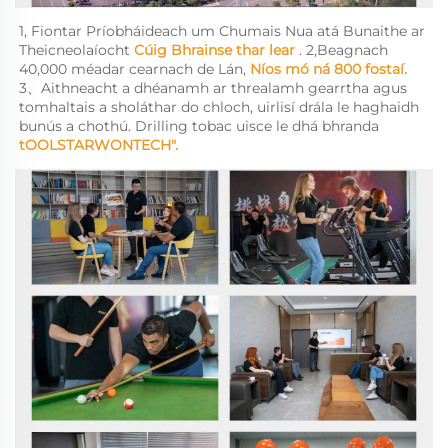
1, Fiontar Príobháideach um Chumais Nua atá Bunaithe ar 
Theicneolaíocht 
Cúig Bhrainse thar lear 
. 2,Beagnach 
40,000 méadar cearnach de Lán, 
Níos mó ná 800 fostaí. 
3、Aithneacht a dhéanamh ar threalamh gearrtha agus 
tomhaltais a sholáthar do chloch, uirlisí drála le haghaidh 
bunús a chothú. Drilling tobac uisce le dhá bhranda 
tOOLSTARWONTECH". 