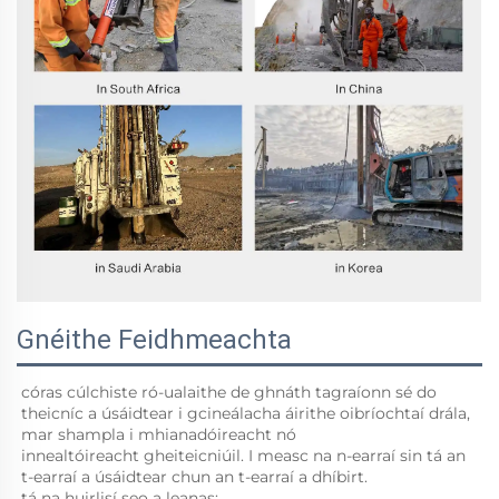
Gnéithe Feidhmeachta
córas cúlchiste ró-ualaithe 
de ghnáth tagraíonn sé do 
theicníc a úsáidtear i gcineálacha áirithe oibríochtaí drála, 
mar shampla i mhianadóireacht nó 
innealtóireacht gheiteicniúil. I measc na n-earraí sin tá an 
t-earraí a úsáidtear chun an t-earraí a dhíbirt. 
tá na huirlisí seo a leanas: 