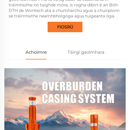
tréimhsithe nó taighde móra, is rogha díbirt é an Bith
DTH de Wontech atá á chumharchú agus a chuirpíonn
sé tréimhsithe neamhbholgóga agus tuigeanta óga.
FIOSRÚ
Achoimre
Táirgí gaolmhara