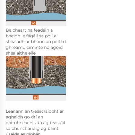
Ba cheart na feadáin a 
bheidh le fágáil sa poll a 
shéaladh ar bhonn an poll trí 
ghreamú ciminte nó agóid 
shéalaithe eile. 
Leanann an t-eascraíocht ar 
aghaidh go dtí an 
doimhneacht atá ag teastáil 
sa bhuncharraig ag baint 
úsáide as píobán 