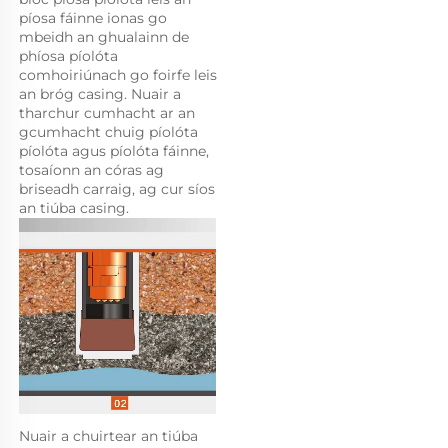
píosa fáinne ionas go 
mbeidh an ghualainn de 
phíosa píolóta 
comhoiriúnach go foirfe leis 
an bróg casing. Nuair a 
tharchur cumhacht ar an 
gcumhacht chuig píolóta 
píolóta agus píolóta fáinne, 
tosaíonn an córas ag 
briseadh carraig, ag cur síos 
an tiúba casing. 
Nuair a chuirtear an tiúba 