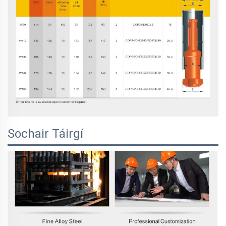
Sochair Táirgí