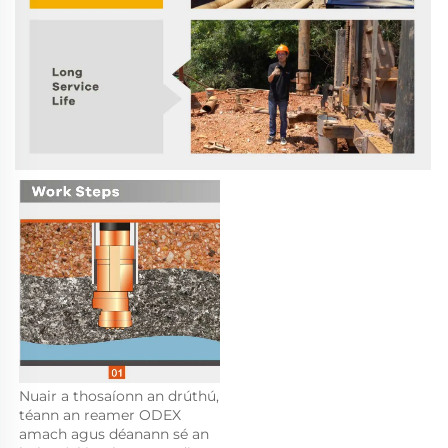
Nuair a thosaíonn an drúthú, 
téann an reamer ODEX 
amach agus déanann sé an 