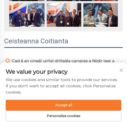
Ceisteanna Coitianta
Q 
:
Cad é an cineál uirlisí drilleála carraige a féidir leat a 
sholáthar? 
We value your privacy
A 
tá punann táirge saibhir againn, a chlúdaíonn hamróga 
We use cookies and similar tools to provide our services.
agus píopaí DTH, córais casadh uirlisí hamróga barr, agus 
If you don't want to accept all cookies, click Personalize
gabhálais gaolmhara. 
cookies.
Q 
:
Conas atá do sheachadadh? 
A 
tá seachadadh tapa againn. Tá cúig stór thar lear ar fud 
Accept all
an domhain, rud a ligeann do Wontech na hearraí a 
sheachadadh i dtréimhse ghearr ama. 
Personalize cookies
Q 
:
An soláthraíonn tú seirbhísí oiriúnaithe? 
LEATHANACH
TÁIRGE
RÍOMHPHOST
TEILEAFÓN
BAILE