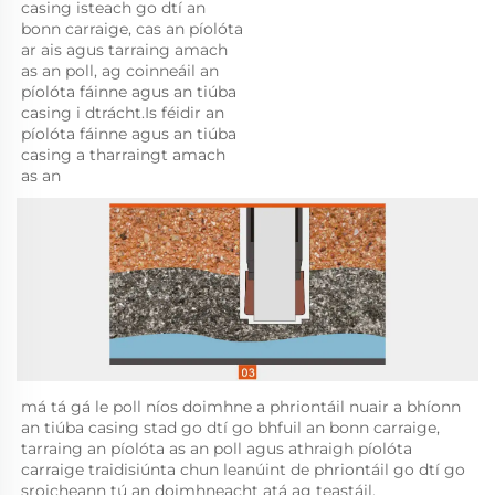
casing isteach go dtí an 
bonn carraige, cas an píolóta 
ar ais agus tarraing amach 
as an poll, ag coinneáil an 
píolóta fáinne agus an tiúba 
casing i dtrácht.Is féidir an 
píolóta fáinne agus an tiúba 
casing a tharraingt amach 
as an 
má tá gá le poll níos doimhne a phriontáil nuair a bhíonn 
an tiúba casing stad go dtí go bhfuil an bonn carraige, 
tarraing an píolóta as an poll agus athraigh píolóta 
carraige traidisiúnta chun leanúint de phriontáil go dtí go 
sroicheann tú an doimhneacht atá ag teastáil. 