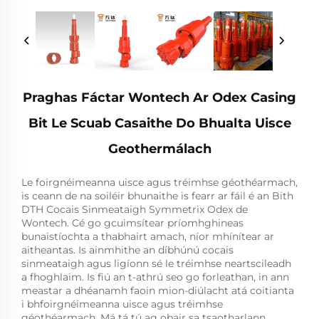
Praghas Fáctar Wontech Ar Odex Casing
Bit Le Scuab Casaithe Do Bhualta Uisce
Geothermálach
Le foirgnéimeanna uisce agus tréimhse géothéarmach,
is ceann de na soiléir bhunaithe is fearr ar fáil é an Bith
DTH Cocais Sinmeataigh Symmetrix Odex de
Wontech. Cé go gcuimsítear príomhghineas
bunaistíochta a thabhairt amach, níor mhínítear ar
aitheantas. Is ainmhithe an díbhúnú cocais
sinmeataigh agus ligíonn sé le tréimhse neartscileadh
a fhoghlaim. Is fiú an t-athrú seo go forleathan, in ann
meastar a dhéanamh faoin mion-diúlacht atá coitianta
i bhfoirgnéimeanna uisce agus tréimhse
géothéarmach. Má tá tú ag obair sa tsaotharlann