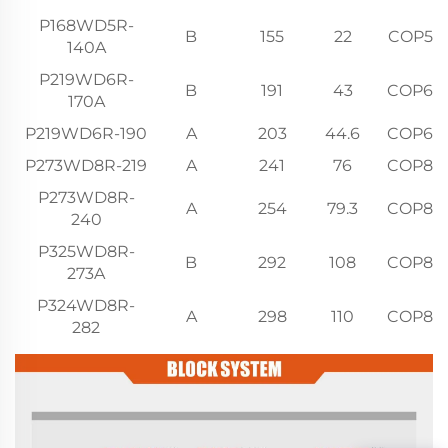
P168WD5R-
B
155
22
COP54
140A
P219WD6R-
B
191
43
COP64
170A
P219WD6R-190
A
203
44.6
COP64
P273WD8R-219
A
241
76
COP84
P273WD8R-
A
254
79.3
COP84
240
P325WD8R-
B
292
108
COP84
273A
P324WD8R-
A
298
110
COP84
282