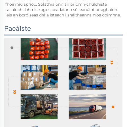
fhoirmiú sprioc. Soláthraíonn an príomh-chúlchiste 
tacaíocht bhreise agus ceadaíonn sé leanúint ar aghaidh 
leis an bpróiseas drála isteach i snáitheanna níos doimhne. 
Pacáiste