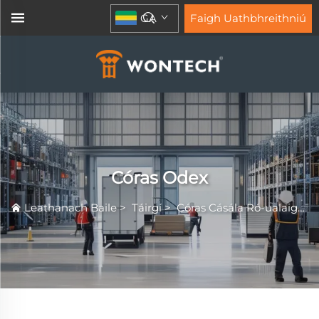
GA
Faigh Uathbhreithniú
Córas Odex
Leathanach Baile
>
Táirgí
>
Córas Cásála Ró-ualaigh