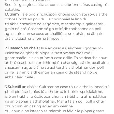
Seo léargas ginearálta ar conas a oibríonn córas casing ró-
ualaithe: 
1.
Cúram 
: Is é príomhchuspóir chóras cúlchiste ró-ualaithe 
cobhsaíocht an poll drill a choinneáil le linn drill 
trí ábhair scaoilte nó éagórach, mar shampla gaineamh, 
gráin nó cré. Coscann sé go dtitfidh taobhanna an poll 
agus cuireann sé cosc ar chailliúint sreabhán nó ábhair 
drála isteach sna foirne timpeall. 
2.
Dearadh an cháis 
: Is é an casc a úsáidtear i gcóras ró-
ualaithe de ghnáth píopa le trastomhas níos mó i 
gcomparáid leis an príomh-casc drille. Tá sé deartha chun 
an brú seachtrach ón ithir nó ón charraig atá timpeall air a 
sheasamh agus sláine struchtúrtha a sholáthar don poll 
drille. Is minic a dhéantar an casing de stéaról nó de 
ábhair láidir eile. 
3.
Suiteáil an cháis 
: Cuirtear an casc ró-ualaithe in ionad trí 
pholl píolótach níos lú a thriomú le huirlis speisialaithe, 
is é an t-ábhar a úsáidtear chun an t-ábhar a athsholáthar 
ná an t-ábhar a athsholáthar. Mar a tá an poll poll a chur 
chun cinn, an casing ag an am céanna 
dul chun cinn isteach sa talamh. Is féidir le píopaí gearra 