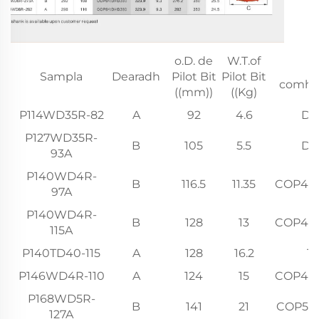
o.D. de
W.T.of
C
Sampla
Dearadh
Pilot Bit
Pilot Bit
comhoi
((mm))
((Kg)
P114WD35R-82
A
92
4.6
DH
P127WD35R-
B
105
5.5
DH
93A
P140WD4R-
B
116.5
11.35
COP44
97A
P140WD4R-
B
128
13
COP44
115A
P140TD40-115
A
128
16.2
T
P146WD4R-110
A
124
15
COP44
P168WD5R-
B
141
21
COP54
127A