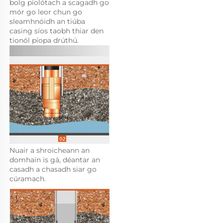
bolg píolótach a scagadh go 
mór go leor chun go 
sleamhnóidh an tiúba 
casing síos taobh thiar den 
tionól píopa drúthú. 
Nuair a shroicheann an 
domhain is gá, déantar an 
casadh a chasadh siar go 
cúramach. 