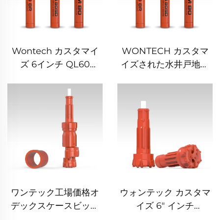
Wontech カスタマイ
WONTECH カスタマ
ズ 6インチ QL60
イズされた水井戸地熱
DHD360 SD60 API 3
掘削パイリング 8イン
1/2 REG PIN DTHハン
チ DHD380 QL80
マー 水井戸および爆破
SD8 DTH ハンマー
用
ワンテック工場価格オ
ウォンテック カスタマ
デックスケースビット
イズ 6" インチ
付きキャスィングシュ
DHD360 QL60 M60