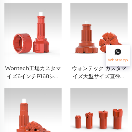
ーズ 水井戸・地熱掘
シャンク DTH ハンマー
削用
ビット 水井戸掘削・鉱
山採掘・爆破用
Whatsapp
Wontech工場カスタマ
ウォンテック カスタマ
イズ6インチP168シン
イズ大型サイズ直径ボ
メトリックス同心オー
アホール掘削 18" 24"
バーバーデンドリリン
32" インチ DTH ドリル
グシステムDTHパイロ
ビット 基礎杭打ち井戸
ットビットリングビッ
掘削用
ト付き