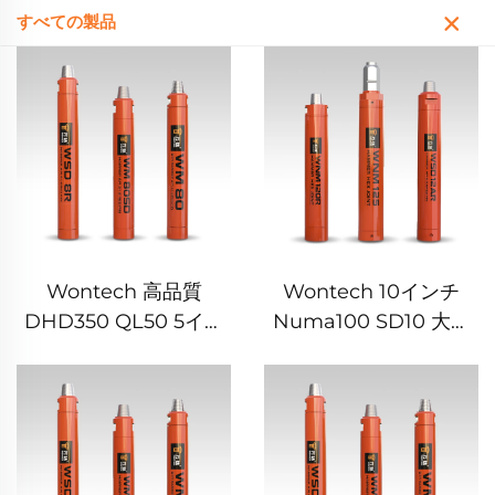
すべての製品
Wontech 高品質
Wontech 10インチ
DHD350 QL50 5イン
Numa100 SD10 大穴
チ高圧DTHハンマー 地
掘削 ダウンザホール
熱井戸掘削用
DTH ハンマー 水井戸掘
削 基礎杭打ち用