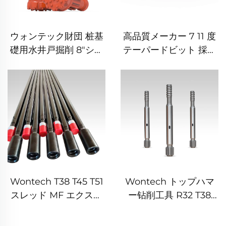
ウォンテック財団 桩基
高品質メーカー 7 11 度
礎用水井戸掘削 8"シャ
テーパードビット 採鉱
ンク QL80 DHD380
用
SD8 DTHボタンドリル
ビット
Wontech T38 T45 T51
Wontech トップハマ
スレッド MF エクステ
ー钻削工具 R32 T38
ンションロッド ドリル
T45 T51 スレッドシャン
ロッド
クアダプター