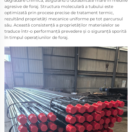
degradare chimică, asigurând o durabilitate mare în mediile
agresive de foraj. Structura moleculară a tubului este
optimizată prin procese precise de tratament termic,
rezultând proprietăți mecanice uniforme pe tot parcursul
său. Această consistență a proprietăților materialelor se
traduce într-o performanță prevedere și o siguranță sporită
în timpul operațiunilor de foraj.