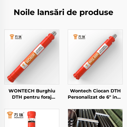
Noile lansări de produse
WONTECH Burghiu
Wontech Ciocan DTH
DTH pentru foraj
Personalizat de 6" inch
geotermal de apă de
QL60 DHD360 SD60
8" inch DHD380 QL80
API 3 1/2 REG PIN
SD8
pentru puțuri de apă
și detonări