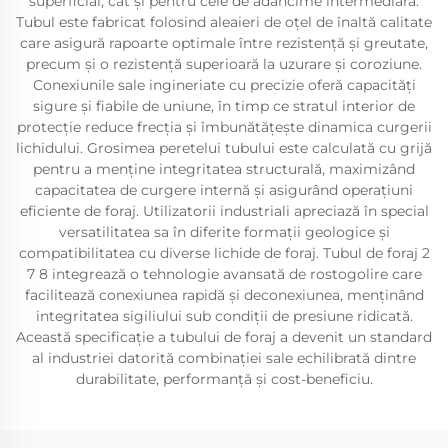
superficial, cât și pentru cele de adâncime intermediară.
Tubul este fabricat folosind aleaieri de oțel de înaltă calitate
care asigură rapoarte optimale între rezistență și greutate,
precum și o rezistență superioară la uzurare și coroziune.
Conexiunile sale ingineriate cu precizie oferă capacități
sigure și fiabile de uniune, în timp ce stratul interior de
protecție reduce frecția și îmbunătățește dinamica curgerii
lichidului. Grosimea peretelui tubului este calculată cu grijă
pentru a menține integritatea structurală, maximizând
capacitatea de curgere internă și asigurând operațiuni
eficiente de foraj. Utilizatorii industriali apreciază în special
versatilitatea sa în diferite formații geologice și
compatibilitatea cu diverse lichide de foraj. Tubul de foraj 2
7 8 integrează o tehnologie avansată de rostogolire care
facilitează conexiunea rapidă și deconexiunea, menținând
integritatea sigiliului sub condiții de presiune ridicată.
Această specificație a tubului de foraj a devenit un standard
al industriei datorită combinației sale echilibrată dintre
durabilitate, performanță și cost-beneficiu.