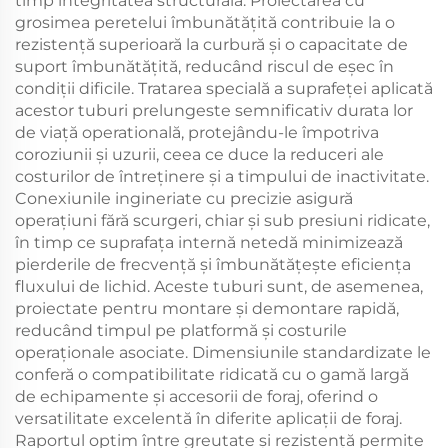
timp integritatea structurală. Proiectarea cu
grosimea peretelui îmbunătățită contribuie la o
rezistență superioară la curbură și o capacitate de
suport îmbunătățită, reducând riscul de eșec în
condiții dificile. Tratarea specială a suprafeței aplicată
acestor tuburi prelungeste semnificativ durata lor
de viață operatională, protejându-le împotriva
coroziunii și uzurii, ceea ce duce la reduceri ale
costurilor de întreținere și a timpului de inactivitate.
Conexiunile ingineriate cu precizie asigură
operațiuni fără scurgeri, chiar și sub presiuni ridicate,
în timp ce suprafața internă netedă minimizează
pierderile de frecvență și îmbunătățește eficiența
fluxului de lichid. Aceste tuburi sunt, de asemenea,
proiectate pentru montare și demontare rapidă,
reducând timpul pe platformă și costurile
operaționale asociate. Dimensiunile standardizate le
conferă o compatibilitate ridicată cu o gamă largă
de echipamente și accesorii de foraj, oferind o
versatilitate excelentă în diferite aplicații de foraj.
Raportul optim între greutate și rezistență permite