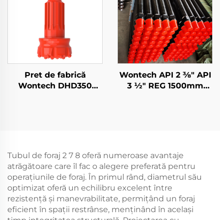
Pret de fabrică
Wontech API 2 3⁄8" API
Wontech DHD350
3 1⁄2" REG 1500mm
QL50 5" Bit de
3000mm 6000mm
perforare cu martel
Tuberi de Forajare DTH
DTH, bit de perforare
pentru Forajarea Apei
cu apă pentru forajele
Subterane și Minere
de izvor
Tubul de foraj 2 7 8 oferă numeroase avantaje
atrăgătoare care îl fac o alegere preferată pentru
operațiunile de foraj. În primul rând, diametrul său
optimizat oferă un echilibru excelent între
rezistență și manevrabilitate, permițând un foraj
eficient în spații restrânse, menținând în același