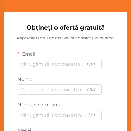
Obțineți o ofertă gratuită
Reprezentantul nostru vă va contacta în curând.
Email
0/100
Nume
0/100
Numele companiei
0/200
Mesaj