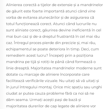
Alinierea corectă a tijelor de extensie și a mandrinelor
de găurit este foarte importantă atunci când vine
vorba de evitarea alunecărilor și de asigurarea că
totul funcționează corect. Atunci când lucrurile nu
sunt aliniate corect, găurirea devine ineficientă în cel
mai bun caz și de-a dreptul frustrantă în cel mai rău
caz. Întregul proces pierde din precizie și, mai rău,
echipamentul se poate deteriora în timp. Deci, cum
remediem acest lucru? Începeți prin a poziționa
mandrina pe tijă și rotiți-le până când formează o
linie dreaptă. Majoritatea mandrinelor moderne sunt
dotate cu marcaje de aliniere încorporate care
facilitează verificările vizuale. Nu uitați să vă uitați și
în jurul întregului montaj. Orice mic spațiu sau unghi
ciudat ar putea cauza probleme fără ca noi să ne
dăm seama. Urmați acești pași de bază și
majoritatea durerilor de cap legate de aliniere vor