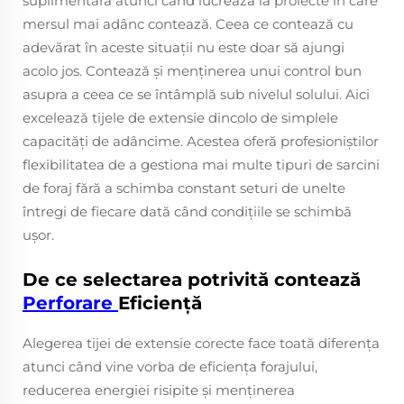
suplimentară atunci când lucrează la proiecte în care
mersul mai adânc contează. Ceea ce contează cu
adevărat în aceste situații nu este doar să ajungi
acolo jos. Contează și menținerea unui control bun
asupra a ceea ce se întâmplă sub nivelul solului. Aici
excelează tijele de extensie dincolo de simplele
capacități de adâncime. Acestea oferă profesioniștilor
flexibilitatea de a gestiona mai multe tipuri de sarcini
de foraj fără a schimba constant seturi de unelte
întregi de fiecare dată când condițiile se schimbă
ușor.
De ce selectarea potrivită contează
Perforare
Eficiență
Alegerea tijei de extensie corecte face toată diferența
atunci când vine vorba de eficiența forajului,
reducerea energiei risipite și menținerea