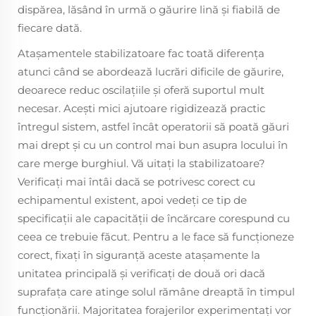
dispărea, lăsând în urmă o găurire lină și fiabilă de
fiecare dată.
Atașamentele stabilizatoare fac toată diferența
atunci când se abordează lucrări dificile de găurire,
deoarece reduc oscilațiile și oferă suportul mult
necesar. Acești mici ajutoare rigidizează practic
întregul sistem, astfel încât operatorii să poată găuri
mai drept și cu un control mai bun asupra locului în
care merge burghiul. Vă uitați la stabilizatoare?
Verificați mai întâi dacă se potrivesc corect cu
echipamentul existent, apoi vedeți ce tip de
specificații ale capacității de încărcare corespund cu
ceea ce trebuie făcut. Pentru a le face să funcționeze
corect, fixați în siguranță aceste atașamente la
unitatea principală și verificați de două ori dacă
suprafața care atinge solul rămâne dreaptă în timpul
funcționării. Majoritatea forajerilor experimentați vor