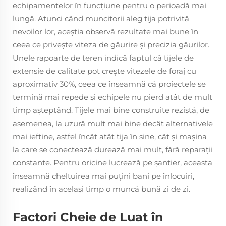
echipamentelor în funcțiune pentru o perioadă mai
lungă. Atunci când muncitorii aleg tija potrivită
nevoilor lor, aceștia observă rezultate mai bune în
ceea ce privește viteza de găurire și precizia găurilor.
Unele rapoarte de teren indică faptul că tijele de
extensie de calitate pot crește vitezele de foraj cu
aproximativ 30%, ceea ce înseamnă că proiectele se
termină mai repede și echipele nu pierd atât de mult
timp așteptând. Tijele mai bine construite rezistă, de
asemenea, la uzură mult mai bine decât alternativele
mai ieftine, astfel încât atât tija în sine, cât și mașina
la care se conectează durează mai mult, fără reparații
constante. Pentru oricine lucrează pe șantier, aceasta
înseamnă cheltuirea mai puțini bani pe înlocuiri,
realizând în același timp o muncă bună zi de zi.
Factori Cheie de Luat în