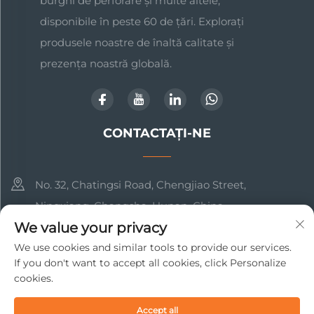
burghi de perforare și multe altele,
disponibile în peste 60 de țări. Explorați
produsele noastre de înaltă calitate și
prezența noastră globală.
CONTACTAȚI-NE
No. 32, Chatingsi Road, Chengjiao Street,
Ningxiang, Changsha, Hunan, China
We value your privacy
+86-17369211460
We use cookies and similar tools to provide our services.
If you don't want to accept all cookies, click Personalize
[email protected]
cookies.
Drepturi de autor © 2025 Changsha Beto New Material
Accept all