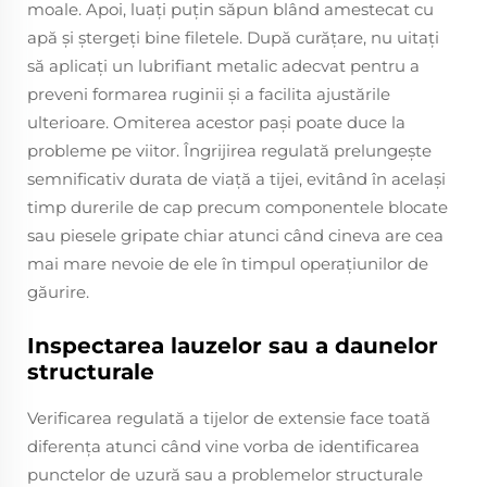
moale. Apoi, luați puțin săpun blând amestecat cu
apă și ștergeți bine filetele. După curățare, nu uitați
să aplicați un lubrifiant metalic adecvat pentru a
preveni formarea ruginii și a facilita ajustările
ulterioare. Omiterea acestor pași poate duce la
probleme pe viitor. Îngrijirea regulată prelungește
semnificativ durata de viață a tijei, evitând în același
timp durerile de cap precum componentele blocate
sau piesele gripate chiar atunci când cineva are cea
mai mare nevoie de ele în timpul operațiunilor de
găurire.
Inspectarea lauzelor sau a daunelor
structurale
Verificarea regulată a tijelor de extensie face toată
diferența atunci când vine vorba de identificarea
punctelor de uzură sau a problemelor structurale