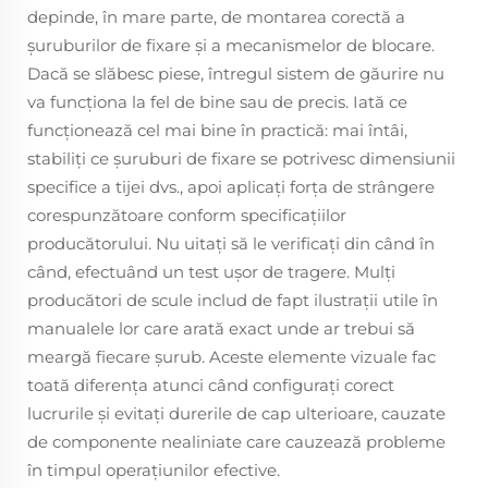
depinde, în mare parte, de montarea corectă a
șuruburilor de fixare și a mecanismelor de blocare.
Dacă se slăbesc piese, întregul sistem de găurire nu
va funcționa la fel de bine sau de precis. Iată ce
funcționează cel mai bine în practică: mai întâi,
stabiliți ce șuruburi de fixare se potrivesc dimensiunii
specifice a tijei dvs., apoi aplicați forța de strângere
corespunzătoare conform specificațiilor
producătorului. Nu uitați să le verificați din când în
când, efectuând un test ușor de tragere. Mulți
producători de scule includ de fapt ilustrații utile în
manualele lor care arată exact unde ar trebui să
meargă fiecare șurub. Aceste elemente vizuale fac
toată diferența atunci când configurați corect
lucrurile și evitați durerile de cap ulterioare, cauzate
de componente nealiniate care cauzează probleme
în timpul operațiunilor efective.