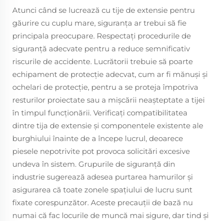
Atunci când se lucrează cu tije de extensie pentru
găurire cu cuplu mare, siguranța ar trebui să fie
principala preocupare. Respectați procedurile de
siguranță adecvate pentru a reduce semnificativ
riscurile de accidente. Lucrătorii trebuie să poarte
echipament de protecție adecvat, cum ar fi mănuși și
ochelari de protecție, pentru a se proteja împotriva
resturilor proiectate sau a mișcării neașteptate a tijei
în timpul funcționării. Verificați compatibilitatea
dintre tija de extensie și componentele existente ale
burghiului înainte de a începe lucrul, deoarece
piesele nepotrivite pot provoca solicitări excesive
undeva în sistem. Grupurile de siguranță din
industrie sugerează adesea purtarea hamurilor și
asigurarea că toate zonele spațiului de lucru sunt
fixate corespunzător. Aceste precauții de bază nu
numai că fac locurile de muncă mai sigure, dar tind și