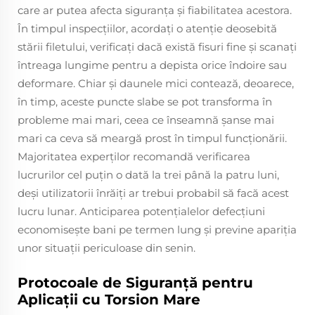
care ar putea afecta siguranța și fiabilitatea acestora.
În timpul inspecțiilor, acordați o atenție deosebită
stării filetului, verificați dacă există fisuri fine și scanați
întreaga lungime pentru a depista orice îndoire sau
deformare. Chiar și daunele mici contează, deoarece,
în timp, aceste puncte slabe se pot transforma în
probleme mai mari, ceea ce înseamnă șanse mai
mari ca ceva să meargă prost în timpul funcționării.
Majoritatea experților recomandă verificarea
lucrurilor cel puțin o dată la trei până la patru luni,
deși utilizatorii înrăiți ar trebui probabil să facă acest
lucru lunar. Anticiparea potențialelor defecțiuni
economisește bani pe termen lung și previne apariția
unor situații periculoase din senin.
Protocoale de Siguranță pentru
Aplicații cu Torsion Mare