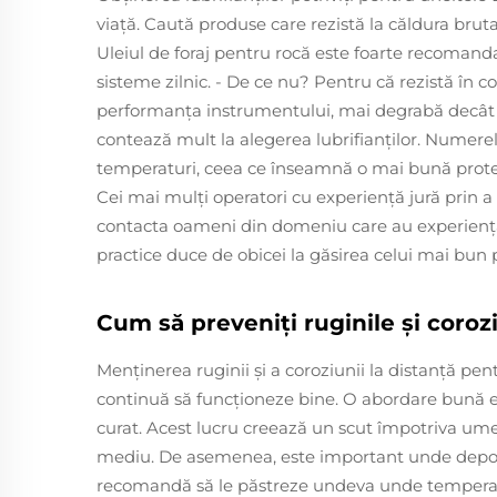
viaţă. Caută produse care rezistă la căldura brut
Uleiul de foraj pentru rocă este foarte recomanda
sisteme zilnic. - De ce nu? Pentru că rezistă în co
performanța instrumentului, mai degrabă decât o
contează mult la alegerea lubrifianţilor. Numerel
temperaturi, ceea ce înseamnă o mai bună protec
Cei mai mulţi operatori cu experienţă jură prin a v
contacta oameni din domeniu care au experienţă
practice duce de obicei la găsirea celui mai bun po
Cum să preveniți ruginile și coro
Menținerea ruginii și a coroziunii la distanță p
continuă să funcționeze bine. O abordare bună est
curat. Acest lucru creează un scut împotriva umezel
mediu. De asemenea, este important unde depoz
recomandă să le păstreze undeva unde tempera