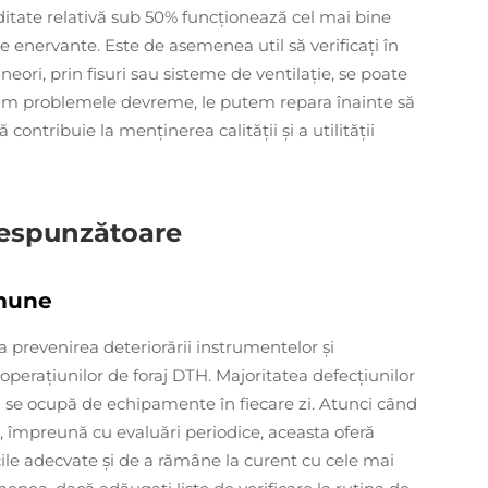
ditate relativă sub 50% funcţionează cel mai bine
enervante. Este de asemenea util să verificaţi în
ori, prin fisuri sau sisteme de ventilaţie, se poate
căm problemele devreme, le putem repara înainte să
ntribuie la menținerea calității și a utilității
respunzătoare
omune
 prevenirea deteriorării instrumentelor și
operațiunilor de foraj DTH. Majoritatea defecţiunilor
 se ocupă de echipamente în fiecare zi. Atunci când
, împreună cu evaluări periodice, aceasta oferă
cile adecvate și de a rămâne la curent cu cele mai