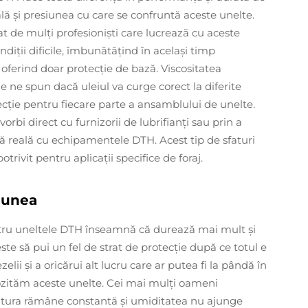
ală şi presiunea cu care se confruntă aceste unelte.
t de mulţi profesionişti care lucrează cu aceste
ndiții dificile, îmbunătățind în același timp
ferind doar protecție de bază. Viscositatea
e ne spun dacă uleiul va curge corect la diferite
ție pentru fiecare parte a ansamblului de unelte.
orbi direct cu furnizorii de lubrifianţi sau prin a
 reală cu echipamentele DTH. Acest tip de sfaturi
trivit pentru aplicații specifice de foraj.
ziunea
entru uneltele DTH înseamnă că durează mai mult și
e să pui un fel de strat de protecţie după ce totul e
ii şi a oricărui alt lucru care ar putea fi la pândă în
ităm aceste unelte. Cei mai mulţi oameni
tura rămâne constantă şi umiditatea nu ajunge