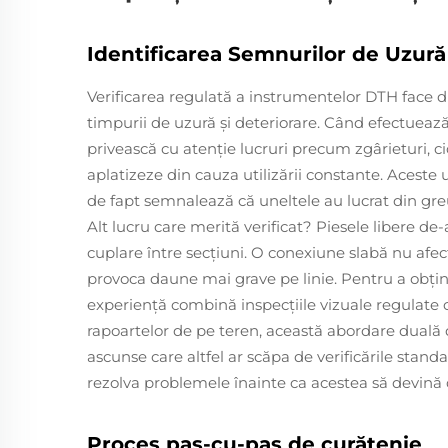
Identificarea Semnurilor de Uzură 
Verificarea regulată a instrumentelor DTH face d
timpurii de uzură şi deteriorare. Când efectuează 
privească cu atenţie lucruri precum zgârieturi, ci
aplatizeze din cauza utilizării constante. Acest
de fapt semnalează că uneltele au lucrat din gre
Alt lucru care merită verificat? Piesele libere d
cuplare între secțiuni. O conexiune slabă nu afec
provoca daune mai grave pe linie. Pentru a obţin
experienţă combină inspecţiile vizuale regulate 
rapoartelor de pe teren, această abordare duală 
ascunse care altfel ar scăpa de verificările stand
rezolva problemele înainte ca acestea să devină 
Proces pas-cu-pas de curățenie