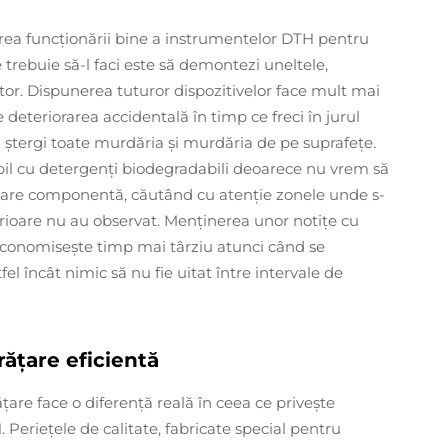
rea funcţionării bine a instrumentelor DTH pentru
trebuie să-l faci este să demontezi uneltele,
tor. Dispunerea tuturor dispozitivelor face mult mai
e deteriorarea accidentală în timp ce freci în jurul
a să ştergi toate murdăria şi murdăria de pe suprafeţe.
bil cu detergenți biodegradabili deoarece nu vrem să
fiecare componentă, căutând cu atenţie zonele unde s-
erioare nu au observat. Menţinerea unor notiţe cu
or economiseşte timp mai târziu atunci când se
el încât nimic să nu fie uitat între intervale de
rățare eficientă
ăţare face o diferenţă reală în ceea ce priveşte
 Perieţele de calitate, fabricate special pentru