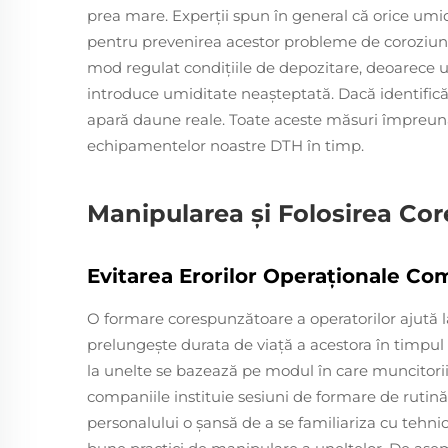
prea mare. Experţii spun în general că orice umi
pentru prevenirea acestor probleme de coroziune 
mod regulat condiţiile de depozitare, deoarece une
introduce umiditate neaşteptată. Dacă identifi
apară daune reale. Toate aceste măsuri împreună co
echipamentelor noastre DTH în timp.
Manipularea și Folosirea Co
Evitarea Erorilor Operaționale C
O formare corespunzătoare a operatorilor ajută la
prelungește durata de viață a acestora în timpul 
la unelte se bazează pe modul în care muncitorii
companiile instituie sesiuni de formare de rutină
personalului o șansă de a se familiariza cu tehni