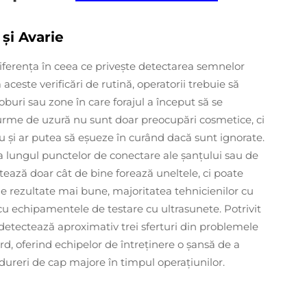
și Avarie
iferenţa în ceea ce priveşte detectarea semnelor
aceste verificări de rutină, operatorii trebuie să
oburi sau zone în care forajul a început să se
e urme de uzură nu sunt doar preocupări cosmetice, ci
u şi ar putea să eşueze în curând dacă sunt ignorate.
e-a lungul punctelor de conectare ale șanțului sau de
tează doar cât de bine forează uneltele, ci poate
e rezultate mai bune, majoritatea tehnicienilor cu
cu echipamentele de testare cu ultrasunete. Potrivit
detectează aproximativ trei sferturi din problemele
ard, oferind echipelor de întreținere o șansă de a
dureri de cap majore în timpul operațiunilor.