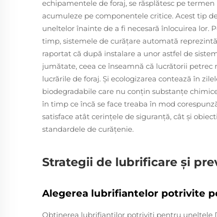
echipamentele de foraj, se răsplătesc pe termen
acumuleze pe componentele critice. Acest tip de 
uneltelor înainte de a fi necesară înlocuirea lo
timp, sistemele de curăţare automată reprezintă o
raportat că după instalare a unor astfel de sist
jumătate, ceea ce înseamnă că lucrătorii petrec 
lucrările de foraj. Şi ecologizarea contează în zil
biodegradabile care nu conţin substanţe chimic
în timp ce încă se face treaba în mod corespunz
satisface atât cerinţele de siguranţă, cât şi obie
standardele de curăţenie.
Strategii de lubrificare și pr
Alegerea lubrifiantelor potrivite 
Obţinerea lubrifianţilor potriviţi pentru uneltel