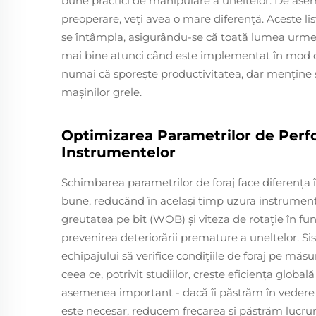
bune practici de manipulare a uneltelor. De asem
preoperare, veţi avea o mare diferenţă. Aceste lis
se întâmpla, asigurându-se că toată lumea urmea
mai bine atunci când este implementat în mod c
numai că sporește productivitatea, dar menține și
mașinilor grele.
Optimizarea Parametrilor de Perfo
Instrumentelor
Schimbarea parametrilor de foraj face diferenţa
bune, reducând în acelaşi timp uzura instrumente
greutatea pe bit (WOB) și viteza de rotație în fun
prevenirea deteriorării premature a uneltelor. 
echipajului să verifice condiţiile de foraj pe măsu
ceea ce, potrivit studiilor, creşte eficienţa global
asemenea important - dacă îi păstrăm în vedere 
este necesar, reducem frecarea şi păstrăm lucruri