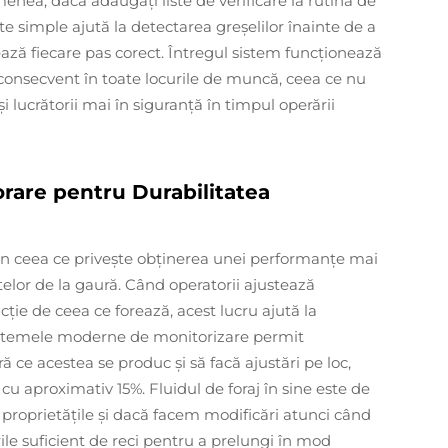
enea, dacă adăugaţi liste de verificare la rutina de
te simple ajută la detectarea greșelilor înainte de a
ză fiecare pas corect. Întregul sistem funcționează
onsecvent în toate locurile de muncă, ceea ce nu
 lucrătorii mai în siguranță în timpul operării
rare pentru Durabilitatea
 în ceea ce priveşte obţinerea unei performanţe mai
lor de la gaură. Când operatorii ajustează
cție de ceea ce forează, acest lucru ajută la
Sistemele moderne de monitorizare permit
ră ce acestea se produc şi să facă ajustări pe loc,
ă cu aproximativ 15%. Fluidul de foraj în sine este de
proprietăţile şi dacă facem modificări atunci când
le suficient de reci pentru a prelungi în mod