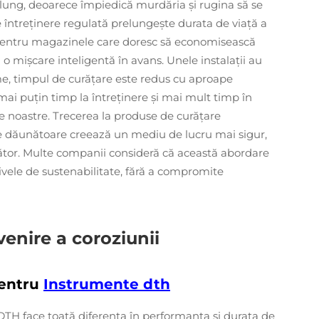
 lung, deoarece împiedică murdăria şi rugina să se
întreţinere regulată prelungeşte durata de viaţă a
r. Pentru magazinele care doresc să economisească
 mișcare inteligentă în avans. Unele instalaţii au
eme, timpul de curăţare este redus cu aproape
mai puţin timp la întreţinere şi mai mult timp în
ele noastre. Trecerea la produse de curăţare
e dăunătoare creează un mediu de lucru mai sigur,
ător. Multe companii consideră că această abordare
ctivele de sustenabilitate, fără a compromite
evenire a coroziunii
pentru
Instrumente dth
e DTH face toată diferenţa în performanţa şi durata de