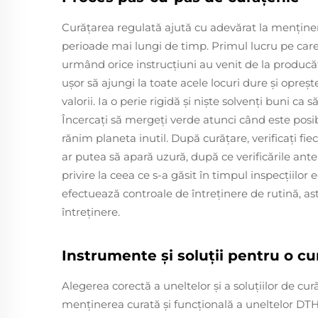
Curăţarea regulată ajută cu adevărat la menţine
perioade mai lungi de timp. Primul lucru pe care 
urmând orice instrucţiuni au venit de la producă
ușor să ajungi la toate acele locuri dure și opreșt
valorii. Ia o perie rigidă şi nişte solvenţi buni c
Încercați să mergeți verde atunci când este posi
rănim planeta inutil. După curăţare, verificaţi 
ar putea să apară uzură, după ce verificările ant
privire la ceea ce s-a găsit în timpul inspecţiil
efectuează controale de întreţinere de rutină, astf
întreţinere.
Instrumente și soluții pentru o cu
Alegerea corectă a uneltelor şi a soluţiilor de cur
menţinerea curată şi funcţională a uneltelor DTH.