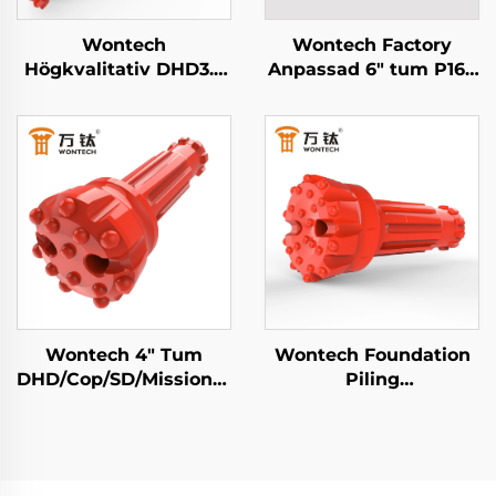
Wontech
Wontech Factory
Högkvalitativ DHD3.5
Anpassad 6" tum P168
WT3 BR3 3" Tum DTH
Symmetrix
Hammare Down The
Koncentrisk
Hole hammare för
Överburden
borrhål borrning
Borrsystem DTH
gruvdrift
Pilotborr med ringborr
Wontech 4" Tum
Wontech Foundation
DHD/Cop/SD/Mission/WT
Piling
DTH Knappborr för
Waterbrunnsskurfning
vattenbrunnsskurfning,
8" Skärv QL80
gruvarbeten och
DHD380 SD8 DTH
sprängningar
Knappskurfbitar