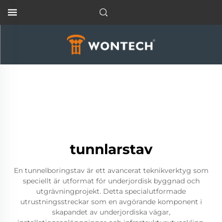
tunnlarstav
En tunnelboringstav är ett avancerat teknikverktyg som
speciellt är utformat för underjordisk byggnad och
utgrävningprojekt. Detta specialutformade
utrustningsstreckar som en avgörande komponent i
skapandet av underjordiska vägar,