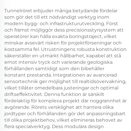
Tunnelröret erbjuder många betydande fördelar
som gör det till ett nödvändigt verktyg inom
modern bygg- och infrastrukturutveckling. Först
och främst möjliggör dess precisionsstyrsystem att
operatörer kan hålla exakta boringstraject, vilket
minskar avsevärt risken för projektförseningar och
kostsamma fel. Utrustningens robusta konstruktion
säkerställer en utmärkt hållbarhet, kapabel att stå
emot intensiv tryck och varierande geologiska
förhållanden samtidigt som den bibehåller
konstant prestanda. Integrationen av avancerad
sensortechnik ger möjlighet till realtidsövervakning,
vilket tillåter omedelbara justeringar och optimal
driftseffektivitet. Denna funktion är särskilt
fördelaktig för komplexa projekt där noggrannhet är
avgörande. Rörets versklighet att hantera olika
jordtyper och förhållanden gör det anpassningsbart
till olika projektbehov, vilket elimineras behovet av
flera specialverktyg. Dess modulära design