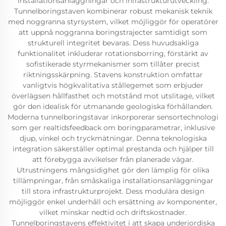
installationsanläggningar och infrastrukturutveckling.
Tunnelboringstaven kombinerar robust mekanisk teknik
med noggranna styrsystem, vilket möjliggör för operatörer
att uppnå noggranna boringstrajecter samtidigt som
strukturell integritet bevaras. Dess huvudsakliga
funktionalitet inkluderar rotationsborring, förstärkt av
sofistikerade styrmekanismer som tillåter precist
riktningsskärpning. Stavens konstruktion omfattar
vanligtvis högkvalitativa stållegemet som erbjuder
överlägsen hållfasthet och motstånd mot utslitage, vilket
gör den idealisk för utmanande geologiska förhållanden.
Moderna tunnelboringstavar inkorporerar sensortechnologi
som ger realtidsfeedback om boringparametrar, inklusive
djup, vinkel och tryckmätningar. Denna teknologiska
integration säkerställer optimal prestanda och hjälper till
att förebygga avvikelser från planerade vägar.
Utrustningens mångsidighet gör den lämplig för olika
tillämpningar, från småskaliga installationsanläggningar
till stora infrastrukturprojekt. Dess modulära design
möjliggör enkel underhåll och ersättning av komponenter,
vilket minskar nedtid och driftskostnader.
Tunnelboringstavens effektivitet i att skapa underjordiska