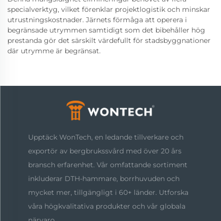
specialverktyg, vilket förenklar projektlogistik och minskar
utrustningskostnader. Järnets förmåga att operera i
begränsade utrymmen samtidigt som det bibehåller hög
prestanda gör det särskilt värdefullt för stadsbyggnationer
där utrymme är begränsat.
Upptäck WonTech, en ledande tillverkare och
exportör av bergbrukssvård med över 20 års
bransch erfarenhet. Vår omfattande sortiment
inkluderar DTH-hammare, borrhuvuden och
mycket mer, tillgängligt i 60+ länder. Utforska
våra högkvalitativa produkter och vår globala
närvaro.