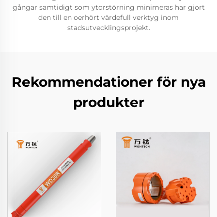
gångar samtidigt som ytorstörning minimeras har gjort
den till en oerhört värdefull verktyg inom
stadsutvecklingsprojekt.
Rekommendationer för nya
produkter