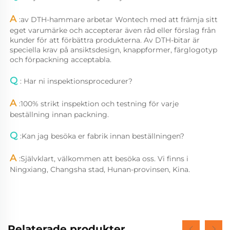
A 
:
av DTH-hammare arbetar Wontech med att främja sitt 
eget varumärke och accepterar även råd eller förslag från 
kunder för att förbättra produkterna. Av DTH-bitar är 
speciella krav på ansiktsdesign, knappformer, färglogotyp 
och förpackning acceptabla. 
Q 
: Har ni inspektionsprocedurer? 
A 
:
100% strikt inspektion och testning för varje 
beställning innan packning. 
Q 
:
Kan jag besöka er fabrik innan beställningen? 
A 
:
Självklart, välkommen att besöka oss. Vi finns i 
Ningxiang, Changsha stad, Hunan-provinsen, Kina. 
Relaterade produkter