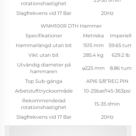
25-50 r/min
rotationshastighet
Slagfrekvens vid 17 Bar
20Hz
WNM100R DTH Hammer
Specifikationer
Metriska
Imperiell
Hammarlängd utan bit
1515 mm
59.65 tum
Vikt utan bit
285.4 kg
629.2 lb
Utvändig diameter på
φ225 mm
8.86 tum
hammaren
Top Sub-gänga
API6 5/8”REG PIN
Arbetslufttrycksområde
10-25bar/145-363psi
Rekommenderad
15-35 r/min
rotationshastighet
Slagfrekvens vid 17 Bar
20Hz