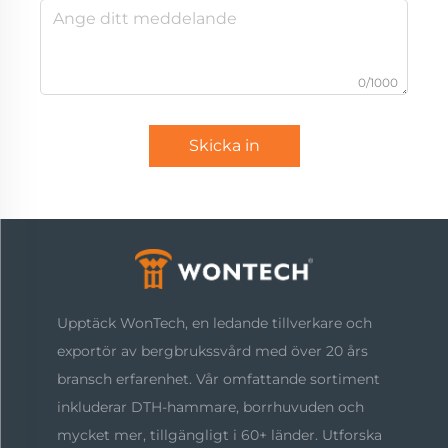
0/1000
Skicka in
Upptäck WonTech, en ledande tillverkare och
exportör av bergbrukssvård med över 20 års
bransch erfarenhet. Vår omfattande sortiment
inkluderar DTH-hammare, borrhuvuden och
mycket mer, tillgängligt i 60+ länder. Utforska