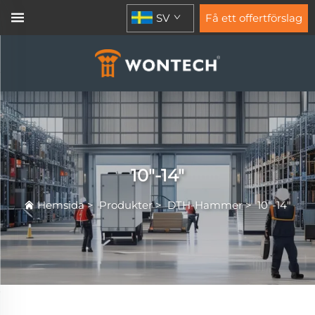
SV
Få ett offertförslag
10"-14"
Hemsida
>
Produkter
>
DTH-Hammer
>
10"-14"