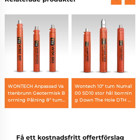
WONTECH Anpassad Va
Wontech 10" tum Numa1
ttenbrunn Geotermisk B
00 SD10 stor hål borrnin
orrning Pålning 8" tum
g Down The Hole DTH H
DHD380 QL80 SD8 DTH
ammare för Vattenbrun
Hammare
nsborrning Grundläggni
ng Pålning
Få ett kostnadsfritt offertförslag