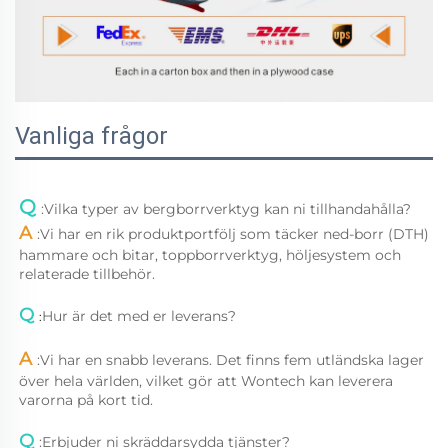
Vanliga frågor
Q 
:
Vilka typer av bergborrverktyg kan ni tillhandahålla? 
A 
:
Vi har en rik produktportfölj som täcker ned-borr (DTH) 
hammare och bitar, toppborrverktyg, höljesystem och 
relaterade tillbehör. 
Q 
Hur är det med er leverans? 
:
A 
:
Vi har en snabb leverans. Det finns fem utländska lager 
över hela världen, vilket gör att Wontech kan leverera 
varorna på kort tid. 
Q 
:
Erbjuder ni skräddarsydda tjänster? 