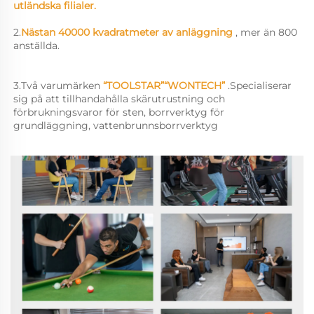
utländska filialer. 
2.
Nästan 40000 kvadratmeter av anläggning 
, mer än 800 
anställda. 
3.
Två varumärken 
“TOOLSTAR”“WONTECH” 
.
Specialiserar 
sig på att tillhandahålla skärutrustning och 
förbrukningsvaror för sten, borrverktyg för 
grundläggning, vattenbrunnsborrverktyg 