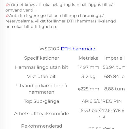
☆
när det krävs att öka avlagring kan hål läggas till på 
omvänd ventil. 
☆
Anta fin legeringsstål och tillämpa härdning på 
reservdelarna, vilket förlänger DTH hammars livslängd 
och ökar tillförlitligheten. 
WSD10R
DTH-hammare
Specifikationer
Metriska
Imperiell
Hammarlängd utan bit
1497 mm
58.94 tum
Vikt utan bit
312 kg
687.84 lb
Utvändig diameter på
φ225 mm
8.86 tum
hammaren
Top Sub-gänga
API6 5/8”REG PIN
15-33 bar/217.6-478.6
Arbetslufttrycksområde
psi
Rekommenderad