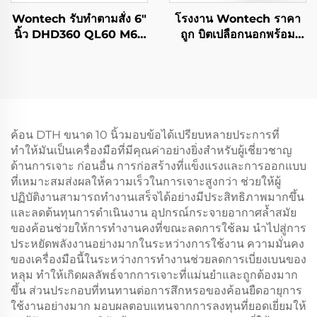
Wontech รับทำตามสั่ง 6"
โรงงาน Wontech ราคา
นิ้ว DHD360 QL60 M60
ถูก บิตเปลือกนอกพร้อม
Shank บิตหัว锺 DTH
รองเท้าเปลือกสำหรับการ
สำหรับการเจาะบ่อน้ำ การ
เจาะบ่อน้ำและแหล่ง
เหมือง และการระเบิด
พลังงานความร้อนใต้พิภพ
ค้อน DTH ขนาด 10 นิ้วมอบข้อได้เปรียบหลายประการที่
ทำให้มันเป็นเครื่องมือที่มีคุณค่าอย่างยิ่งสำหรับผู้เชี่ยวชาญ
ด้านการเจาะ ก่อนอื่น การก่อสร้างที่แข็งแรงและการออกแบบ
ที่เหมาะสมส่งผลให้ความเร็วในการเจาะสูงกว่า ช่วยให้ผู้
ปฏิบัติงานสามารถทำงานเสร็จได้อย่างมีประสิทธิภาพมากขึ้น
และลดต้นทุนการดำเนินงาน อุปกรณ์กระจายอากาศล้ำสมัย
ของค้อนช่วยให้การทำงานคงที่ขณะลดการใช้ลม นำไปสู่การ
ประหยัดพลังงานอย่างมากในระหว่างการใช้งาน ความมั่นคง
ของเครื่องมือนี้ในระหว่างการทำงานช่วยลดการเบี่ยงเบนของ
หลุม ทำให้เกิดผลลัพธ์จากการเจาะที่แม่นยำและถูกต้องมาก
ขึ้น ส่วนประกอบที่ทนทานต่อการสึกหรอของค้อนยืดอายุการ
ใช้งานอย่างมาก มอบผลตอบแทนจากการลงทุนที่ยอดเยี่ยมให้