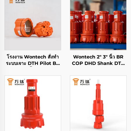
โรงงาน Wontech สั่งทำ
Wontech 2" 3" นิ้ว BR
ระบบเจาะ DTH Pilot Bit
COP DHD Shank DTH
ขนาด 6 นิ้ว รุ่น P168
หัวเจาะแบบปุ่มสำหรับการ
Symmetrix Concentric
ขุดและทำเหมือง
Overburden Drilling
System พร้อมหัวเจาะแบบ
วงแหวน