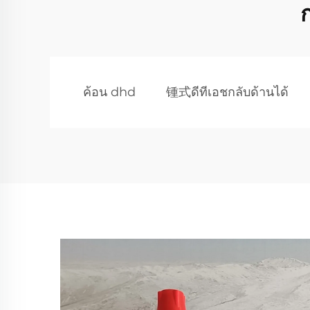
ค้อน dhd
锺式ดีทีเอชกลับด้านได้