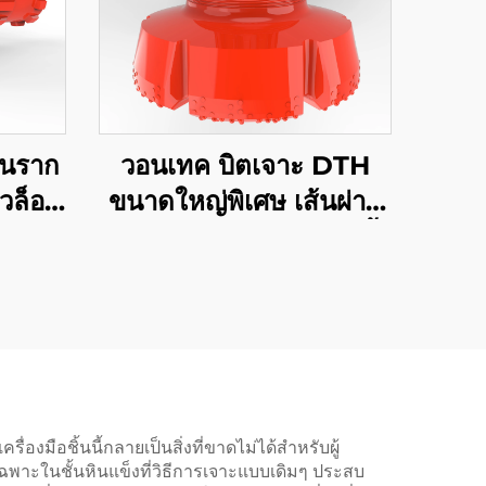
านราก
วอนเทค บิตเจาะ DTH
ัวล็อค
ขนาดใหญ่พิเศษ เส้นผ่าน
SD8
ศูนย์กลาง 18" 24" 32" นิ้ว
DTH
สำหรับการเจาะหลุม
ฐานรากและบ่อน้ำ
มือชิ้นนี้กลายเป็นสิ่งที่ขาดไม่ได้สำหรับผู้
พาะในชั้นหินแข็งที่วิธีการเจาะแบบเดิมๆ ประสบ