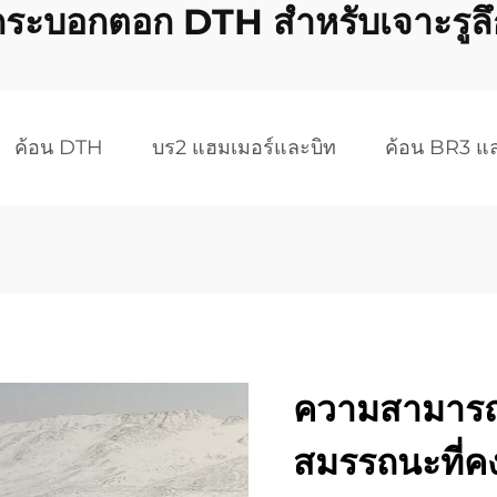
กระบอกตอก DTH สำหรับเจาะรูลึ
ค้อน DTH
บร2 แฮมเมอร์และบิท
ค้อน BR3 แ
ความสามารถ
สมรรถนะที่คงท