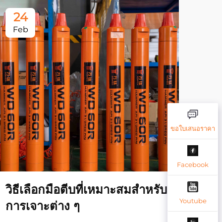
24
2
Feb
Fe
ขอใบเสนอราคา
Facebook
วิธีเลือกมือตีบที่เหมาะสมสําหรับ
มีค
Youtube
การเจาะต่าง ๆ
ไรส