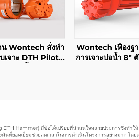
าน Wontech สั่งทำ
Wontech เฟืองฐ
บเจาะ DTH Pilot
การเจาะบ่อน้ำ 8" ต
นาด 6 นิ้ว รุ่น P168
QL80 DHD380 
Symmetrix
หัวเจาะแบบปุ่ม 
Concentric
rburden Drilling
tem พร้อมหัวเจาะ
แบบวงแหวน
TH Hammer) มีข้อได้เปรียบที่น่าสนใจหลายประการซึ่งทำให้เครื่อง
องมันที่ยอดเยี่ยมช่วยลดเวลาในการดำเนินโครงการอย่างมาก โดยเฉ