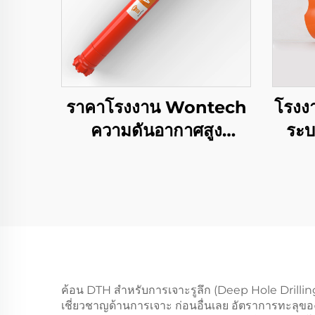
ราคาโรงงาน Wontech
โรงง
ความดันอากาศสูง
ระบ
DHD340 WT4 M40
Bit ข
API 2 3/8 " REG PIN
ลงหลุม DTH มวย
Ove
Sys
ค้อน DTH สำหรับการเจาะรูลึก (Deep Hole Drilling D
เชี่ยวชาญด้านการเจาะ ก่อนอื่นเลย อัตราการทะลุข